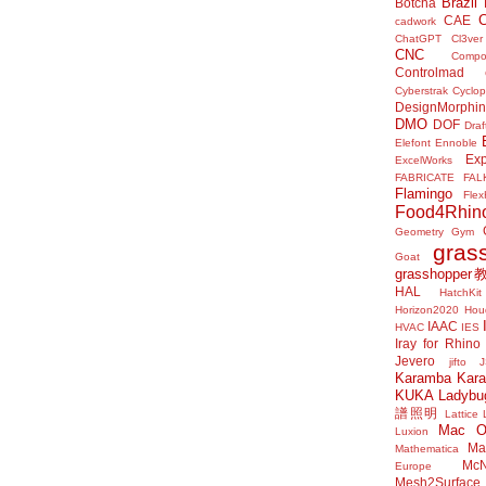
Brazil
Botcha
CAE
cadwork
ChatGPT
Cl3ver
CNC
Compo
Controlmad
Cyberstrak
Cyclop
DesignMorphi
DMO
DOF
Draf
Elefont
Ennoble
Exp
ExcelWorks
FABRICATE
FAL
Flamingo
Flex
Food4Rhin
Geometry Gym
gras
Goat
grasshoppe
HAL
HatchKit
Horizon2020
Houd
IAAC
HVAC
IES
Iray for Rhino
Jevero
jifto
Karamba
Kar
KUKA
Ladybu
譜照明
Lattice
Mac 
Luxion
Mat
Mathematica
McN
Europe
Mesh2Surface