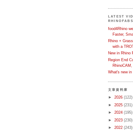
LATEST VI
RHINOFAB
food4Rhino we
Faster, Sma
Rhino + Grass
with a TRO
New in Rhino 
Region End Con
RhinoCAM,
What's new i
文章資料庫
►
2026
(122)
►
2025
(231)
►
2024
(195)
►
2023
(230)
►
2022
(243)