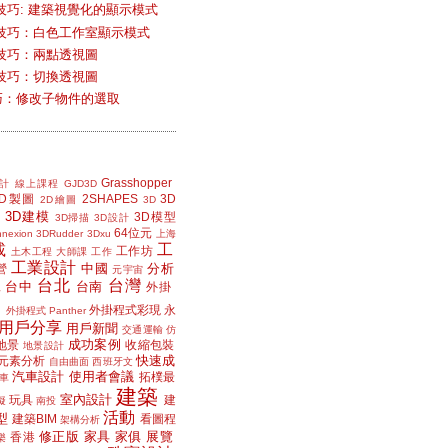
技巧: 建築視覺化的顯示模式
技巧：白色工作室顯示模式
技巧：兩點透視圖
技巧：切換透視圖
小技巧：修改子物件的選取
Grasshopper
計
線上課程
GJD3D
2D製圖
2SHAPES
3D
2D繪圖
3D
3D建模
3D模型
3D掃描
3D設計
64位元
nexion
3DRudder
3Dxu
上海
載
工
工作坊
土木工程
大師課
工作
工業設計
中國
分析
營
元宇宙
台北
台灣
台中
台南
工
外掛
外掛程式彩現
永
外掛程式 Panther
用戶分享
用戶新聞
交通運輸
仿
成功案例
地景
收縮包裝
地景設計
快速成
元素分析
自由曲面
西班牙文
汽車設計
使用者會議
拓樸最
車
建築
室內設計
玩具
建
擬
南投
活動
型
建築BIM
看圖程
架構分析
修正版
家具
家俱
展覽
香港
樂