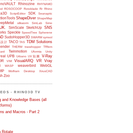
inoVAULT
Rhinozine
RHYNAMO
nd
ROSOCOOP
Rotoblade
Rr Rhino
na3D
SDK
ScriptEditor
Seanaptic
ShapeDiver
tionTools
ShapeMap
eepMetal
silkworm
SimLab
Simo
UK.
SNS
SimScale
SketchUp
orks
Speckle
SpeedTree
Spherene
bD
SudoHopper3D
SWARM
symvol
TDM Solutions
TACO
品設計
TAS
ender
THERM
trasshopper
TRfem
Twinmotion
ard
Uformia
Unity
V-Ray
eal
UPB
Urbano
UV貼圖
VisualARQ
VR
Vray
OR
VIM
i
weaverbird
WebGL
WASP
IP
Wolfram Desktop
XirusCAD
sh
Zoo
DEOS - RHINO3D TV
ng and Knowledge Bases (all
tforms)
ons and Macros - Part 2
 Rotate