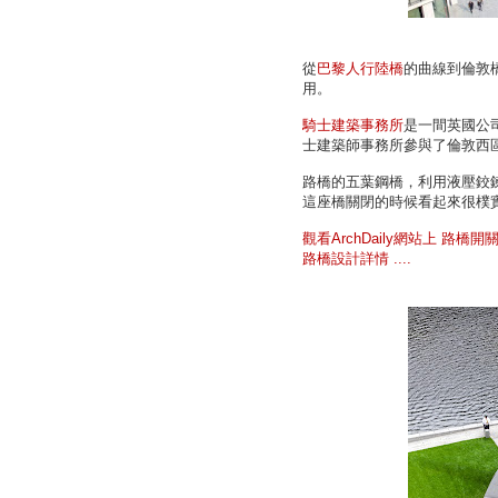
從
巴黎人行陸橋
的曲線到倫敦橋的
用。
騎士建築事務所
是一間英國公司
士建築師事務所參與了倫敦西
路橋的五葉鋼橋，利用液壓鉸
這座橋關閉的時候看起來很樸
觀看ArchDaily網站上 路橋開關
路橋設計詳情 ....