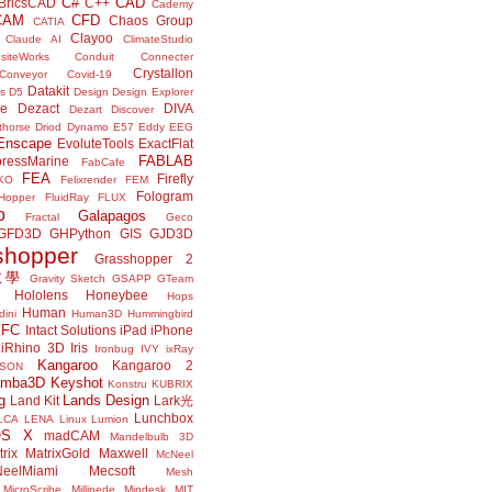
C#
CAD
BricsCAD
C++
Cademy
CAM
CFD
Chaos Group
CATIA
Clayoo
Claude AI
ClimateStudio
siteWorks
Conduit
Connecter
Crystallon
Conveyor
Covid-19
Datakit
s
D5
Design
Design Explorer
ne
Dezact
DIVA
Dezart
Discover
thorse
Driod
Dynamo
E57
Eddy
EEG
Enscape
EvoluteTools
ExactFlat
FABLAB
ressMarine
FabCafe
FEA
Firefly
KO
Felixrender
FEM
Fologram
Hopper
FluidRay
FLUX
o
Galapagos
Fractal
Geco
GFD3D
GHPython
GIS
GJD3D
shopper
Grasshopper 2
r教學
Gravity Sketch
GSAPP
GTeam
Hololens
Honeybee
Hops
Human
ini
Human3D
Hummingbird
IFC
Intact Solutions
iPad
iPhone
iRhino 3D
Iris
Ironbug
IVY
ixRay
Kangaroo
Kangaroo 2
JSON
amba3D
Keyshot
Konstru
KUBRIX
g
Lands Design
Land Kit
Lark光
Lunchbox
LCA
LENA
Linux
Lumion
OS X
madCAM
Mandelbulb 3D
rix
MatrixGold
Maxwell
McNeel
eelMiami
Mecsoft
Mesh
MicroScribe
Millipede
Mindesk
MIT