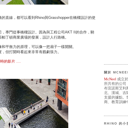
直線，都可以看到Rhino與Grasshopper在橋樑設計的使
，專門從事橋樑設計。因為與工程公司AKT II的合作，騎
區帕丁頓商業廣場的發展，設計人行路橋。
鍊和平衡力的原理，可以像一把扇子一樣開關。
實，但打開時看起來非常有戲劇張力。
時的影片 ....
關於 MCNEE
McNeel
成立於
所共有的公司
布宜諾斯艾利
北、漢城、吉
支援的據點。世
商、教育訓練中
RHINO 的