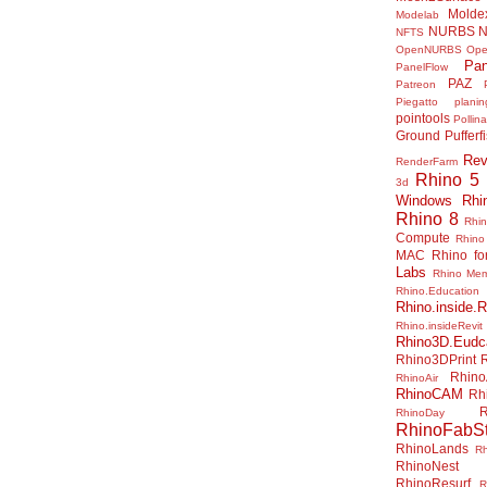
Molde
Modelab
NURBS
N
NFTS
OpenNURBS
Op
Pan
PanelFlow
PAZ
Patreon
Piegatto
plani
pointools
Pollina
Ground
Pufferf
Rev
RenderFarm
Rhino 5
3d
Windows
Rhi
Rhino 8
Rhi
Compute
Rhino
MAC
Rhino f
Labs
Rhino Me
Rhino.Education
Rhino.inside.R
Rhino.insideRevit
Rhino3D.Eudc
Rhino3DPrint
Rhino
RhinoAir
RhinoCAM
Rh
R
RhinoDay
RhinoFabSt
RhinoLands
R
RhinoNest
RhinoResurf
R