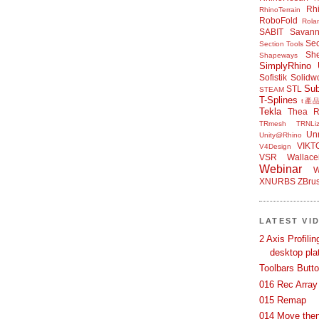
Rh
RhinoTerrain
RoboFold
Rola
SABIT
Savan
Sec
Section Tools
Sh
Shapeways
SimplyRhino 
Sofistik
Solidw
Su
STL
STEAM
T-Splines
t產
Tekla
Thea R
TRmesh
TRNLiz
Unr
Unity@Rhino
VIKT
V4Design
VSR
Wallace
Webinar
W
XNURBS
ZBru
LATEST VI
2 Axis Profili
desktop pla
Toolbars Butt
016 Rec Array
015 Remap
014 Move then