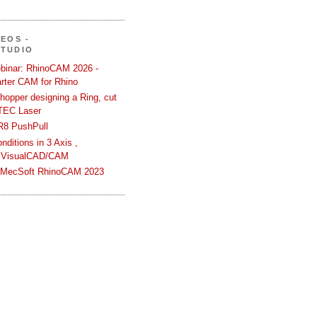
DEOS -
STUDIO
binar: RhinoCAM 2026 -
rter CAM for Rhino
hopper designing a Ring, cut
TEC Laser
R8 PushPull
ditions in 3 Axis ,
 VisualCAD/CAM
n MecSoft RhinoCAM 2023