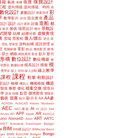
珠寶設計
書籍
珠寶
氣候
泰國
工程
逆向掃描
逆向掃描、時尚
骨
數化設計
彩
參數設計
專案管理
學
產品
教學影片
混合實境
深圳
造船
設計
都
設計
設備
設計運算
景觀設
傢俱
場景設計
磁
傢具
幾何
式開發
虛擬實境
結構
結構分析
者
匯入/匯出
雲端
黑客松
新北
新
議
資料結構
資訊管理
滑鼠
聖家堂
遊
割
電影
電腦繪圖
飾品
圖紙配置
圖塊
碩士
網格
影片
影片
講
網路應用
製造
位形構
數位設計
數位構築
數
模
模具設計
模擬
據視覺化
數據結構
線上教學
獎學金
線上 BIM
線上活動
課程
上課程
鞋業
鞋類設計
機器
梁設計
橋樑
機構模擬
機型人
檔案交換
層製造
雕塑
優化
環境分
聲學
點雲
擴增實境
講座
韓國
瀏覽器
藝術
競賽
AA參
顯示卡
AA
顯示
ACADIA
AchiCAD
Adobe Illustrator
AEC
AI
e
AEC.建築
AI 設計
AIA
APP
AR
Ansys
AP
Apple
ArchCut
ART
uino
Arena4D
ARTC
Arion
SKET
Autodesk
AutoGraph
Badger
BIM
a
BIM產品設計
BIMscript
Bison
Bongo
nger
BMW
BobCAM
Boltgen