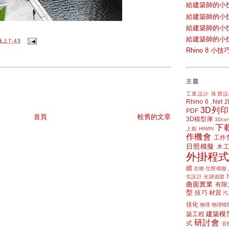
給建築師的小
給建築師的小
給建築師的小
給建築師的小
晚上7:43
Rhino 8 
主題
工業設計
珠寶設
Rhino 6
.Net
3D列印
PDF
首頁
較舊的文章
3D模型庫
3Dcon
下
上銀 HIWIN
作機會
工作
日照模擬
木
外掛程式
續
生物
生態模擬
生設計
光跡追蹤
曲面實業
有限
型
技巧
材質
汽
佳化
物理
物理模
建築模
築工程
研討會
式
音