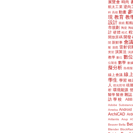
展覽會
時尚
逆向
航太工業
參
動畫
科
高雄
現
教育
教
設計
船舶
眼鏡
市規劃
陶瓷
陶
計
程
硬體
程式
開發
開放原碼
會
新鮮事
聞
雷射切
艇
遊戲
演算法
實習
演
數
教學
數位
數學
位製造
數
擬分析
熱模擬
線
線上會議
學生
學習
橋
人
積
燈光照明
環境能源
析
雜誌
醫學
醫療
訪學校
ABB
Adobe Substanc
Android
Ameba
ArchiCAD
Ard
Artlantis
Arup
A
Bet
Beaver
Bella
Blender
BlockRa