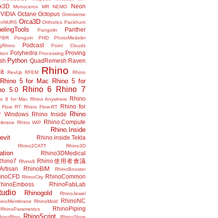
x3D
Neon
Monoceros
MR
NEMO
VIDIA
Octane
Octopus
Omniverse
Orca3D
enNURS
Orthotics
Packhunt
elingTools
Panther
Pangolin
PBR
Penguin
PHD
PhotoMedeler
Podcast
ngRhino
Point Clouds
Polyhedra
Proving
tion
Processing
Python
ish
QuadRemesh
Raven
Rhino
it
RevUp
RFEM
Rhino
Rhino 5 for Mac
Rhino 5 for
Rhino 6
Rhino 7
no 5.0
Rhino
no 8 for Mac
Rhino Anywhere
Rhino for
 Flow RT
Rhino Flow-RT
Rhino
or Windows
Rhino Inside
Rhino.Compute
mbrane
Rhino WIP
Rhino.Inside
evit
Rhino.inside.Tekla
Rhino2CATT
Rhino3D
ation
Rhino3DMedical
Rhino7
Rhino使用者會議
Rhino8
Artisan
RhinoBIM
RhinoBooster
inoCFD
RhinoCommon
RhinoCity
hinoEmboss
RhinoFabLab
udio
Rhinogold
RhinoJewel
RhinoNC
hinoMembrane
RhinoMold
RhinoPiping
RhinoParametrics
RhinoScript
hinoRing
RhinoShoe