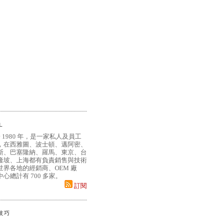
L
 1980 年，是一家私人及員工
，在西雅圖、波士頓、邁阿密、
斯、巴塞隆納、羅馬、東京、台
隆坡、上海都有負責銷售與技術
界各地的經銷商、OEM 廠
心總計有 700 多家。
訂閱
小技巧