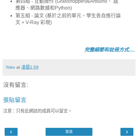
第四組 - 互動操作 (Grasshopper與Arduino、 感
應器、網路數據和Python)
第五組 - 論文 (基於之前的單元，學生各自進行論
文 + V-Ray 彩現)
完整細節和註冊方式.....
Yoko
at
凌晨1:59
沒有留言:
張貼留言
注意：只有此網誌的成員可以留言。
‹
›
首頁