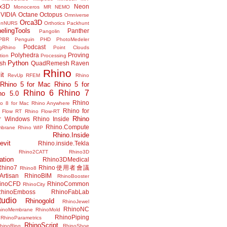
x3D
Neon
Monoceros
MR
NEMO
VIDIA
Octane
Octopus
Omniverse
Orca3D
enNURS
Orthotics
Packhunt
elingTools
Panther
Pangolin
PBR
Penguin
PHD
PhotoMedeler
Podcast
ngRhino
Point Clouds
Polyhedra
Proving
tion
Processing
Python
ish
QuadRemesh
Raven
Rhino
it
RevUp
RFEM
Rhino
Rhino 5 for Mac
Rhino 5 for
Rhino 6
Rhino 7
no 5.0
Rhino
no 8 for Mac
Rhino Anywhere
Rhino for
 Flow RT
Rhino Flow-RT
Rhino
or Windows
Rhino Inside
Rhino.Compute
mbrane
Rhino WIP
Rhino.Inside
evit
Rhino.inside.Tekla
Rhino2CATT
Rhino3D
ation
Rhino3DMedical
Rhino7
Rhino使用者會議
Rhino8
Artisan
RhinoBIM
RhinoBooster
inoCFD
RhinoCommon
RhinoCity
hinoEmboss
RhinoFabLab
udio
Rhinogold
RhinoJewel
RhinoNC
hinoMembrane
RhinoMold
RhinoPiping
RhinoParametrics
RhinoScript
hinoRing
RhinoShoe