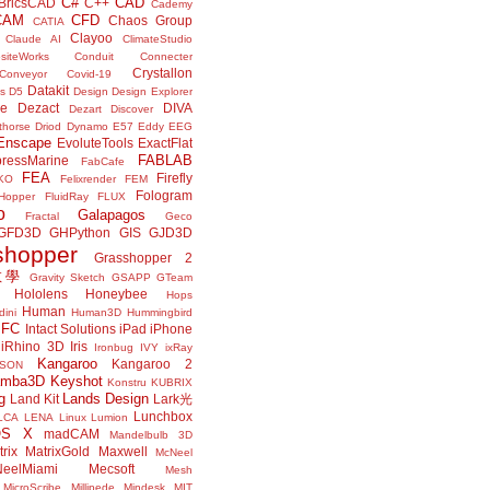
C#
CAD
BricsCAD
C++
Cademy
CAM
CFD
Chaos Group
CATIA
Clayoo
Claude AI
ClimateStudio
siteWorks
Conduit
Connecter
Crystallon
Conveyor
Covid-19
Datakit
s
D5
Design
Design Explorer
ne
Dezact
DIVA
Dezart
Discover
thorse
Driod
Dynamo
E57
Eddy
EEG
Enscape
EvoluteTools
ExactFlat
FABLAB
ressMarine
FabCafe
FEA
Firefly
KO
Felixrender
FEM
Fologram
Hopper
FluidRay
FLUX
o
Galapagos
Fractal
Geco
GFD3D
GHPython
GIS
GJD3D
shopper
Grasshopper 2
r教學
Gravity Sketch
GSAPP
GTeam
Hololens
Honeybee
Hops
Human
ini
Human3D
Hummingbird
IFC
Intact Solutions
iPad
iPhone
iRhino 3D
Iris
Ironbug
IVY
ixRay
Kangaroo
Kangaroo 2
JSON
amba3D
Keyshot
Konstru
KUBRIX
g
Lands Design
Land Kit
Lark光
Lunchbox
LCA
LENA
Linux
Lumion
OS X
madCAM
Mandelbulb 3D
rix
MatrixGold
Maxwell
McNeel
eelMiami
Mecsoft
Mesh
MicroScribe
Millipede
Mindesk
MIT