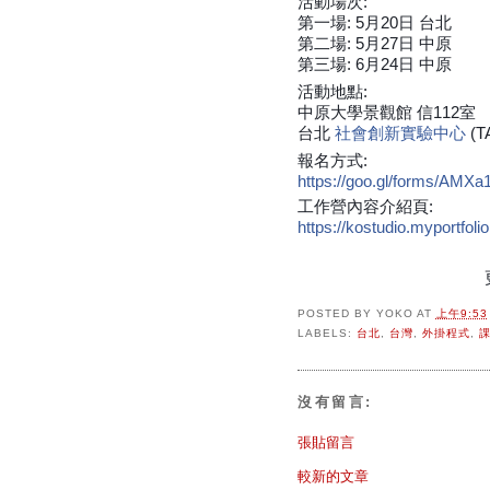
活動場次:
第一場: 5月20日 台北
第二場: 5月27日 中原
第三場: 6月24日 中原
活動地點:
中原大學景觀館 信112室
台北
社會創新實驗中心
(
報名方式:
https://goo.gl/forms/A
工作營內容介紹頁:
https://kostudio.myportfoli
POSTED BY
YOKO
AT
上午9:53
LABELS:
台北
,
台灣
,
外掛程式
,
沒有留言:
張貼留言
較新的文章