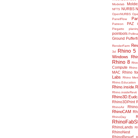
Molde
Modelab
NURBS
N
NFTS
OpenNURBS
Op
Pan
PanelFlow
PAZ
Patreon
Piegatto
plani
pointools
Pollina
Ground
Pufferf
Rev
RenderFarm
Rhino 5
3d
Windows
Rhi
Rhino 8
Rhi
Compute
Rhino
MAC
Rhino f
Labs
Rhino Me
Rhino.Education
Rhino.inside.R
Rhino.insideRevit
Rhino3D.Eudc
Rhino3DPrint
Rhino
RhinoAir
RhinoCAM
Rh
R
RhinoDay
RhinoFabSt
RhinoLands
R
RhinoNest
RhinoResurf
R