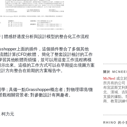
營 | 體感舒適度分析與設計模型的整合化工作流程
asshopper上面的插件，這個插件整合了多個其他
)與流體計算(CFD)軟體， 簡化了整套設計檢討的工作
要學習其他軟體而煩惱，並可以用這套工作流程將模
顯示出來。這樣的工作方式可以在早期提出境圖方案
設計方向整合在前期的方案報告中。
關於 MCNEE
McNeel
成立於
所共有的公司
布宜諾斯艾利
 具備一點Grasshopper概念者 ; 對物理環境/微
北、漢城、吉
市/景觀相關背景者; 對參數設計有興趣者。
支援的據點。世
商、教育訓練中
 柯力元
RHINO 的