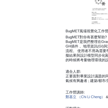
BugMET風場視覺化工作
BugMET對你有甚麼幫助?
BugMET是我們整理在Gr
GH插件， 地理資訊(GI
流程。 使用者不用為需
擬結果與設計模型同步化
的時候將考量物理環境的
適合人群:
正要面對畢業設計議題的同學 ;
氣候有興趣者 ; 建築/都
工作營講師:
鄭基立 （Chi Li Cheng）
&