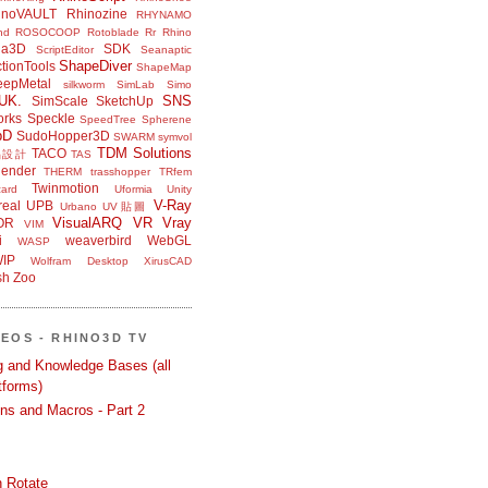
inoVAULT
Rhinozine
RHYNAMO
nd
ROSOCOOP
Rotoblade
Rr Rhino
na3D
SDK
ScriptEditor
Seanaptic
ShapeDiver
tionTools
ShapeMap
eepMetal
silkworm
SimLab
Simo
UK.
SNS
SimScale
SketchUp
orks
Speckle
SpeedTree
Spherene
bD
SudoHopper3D
SWARM
symvol
TDM Solutions
TACO
品設計
TAS
ender
THERM
trasshopper
TRfem
Twinmotion
ard
Uformia
Unity
V-Ray
eal
UPB
Urbano
UV貼圖
VisualARQ
VR
Vray
OR
VIM
i
weaverbird
WebGL
WASP
IP
Wolfram Desktop
XirusCAD
sh
Zoo
DEOS - RHINO3D TV
ng and Knowledge Bases (all
tforms)
ons and Macros - Part 2
 Rotate