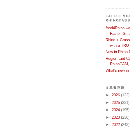
LATEST VI
RHINOFAB
food4Rhino we
Faster, Sma
Rhino + Grass
with a TRO
New in Rhino 
Region End Con
RhinoCAM,
What's new i
文章資料庫
►
2026
(122)
►
2025
(231)
►
2024
(195)
►
2023
(230)
►
2022
(243)