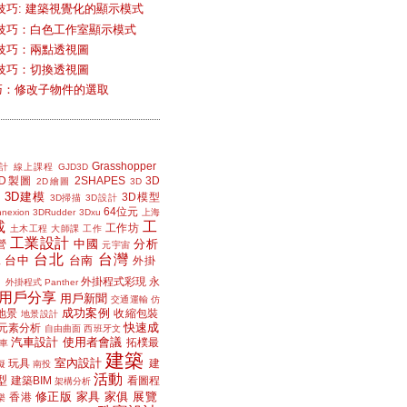
技巧: 建築視覺化的顯示模式
技巧：白色工作室顯示模式
技巧：兩點透視圖
技巧：切換透視圖
小技巧：修改子物件的選取
Grasshopper
計
線上課程
GJD3D
2D製圖
2SHAPES
3D
2D繪圖
3D
3D建模
3D模型
3D掃描
3D設計
64位元
nexion
3DRudder
3Dxu
上海
載
工
工作坊
土木工程
大師課
工作
工業設計
中國
分析
營
元宇宙
台北
台灣
台中
台南
工
外掛
外掛程式彩現
永
外掛程式 Panther
用戶分享
用戶新聞
交通運輸
仿
成功案例
地景
收縮包裝
地景設計
快速成
元素分析
自由曲面
西班牙文
汽車設計
使用者會議
拓樸最
車
建築
室內設計
玩具
建
擬
南投
活動
型
建築BIM
看圖程
架構分析
修正版
家具
家俱
展覽
香港
樂