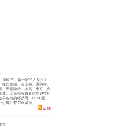
L
 1980 年，是一家私人及員工
，在西雅圖、波士頓、邁阿密、
斯、巴塞隆納、羅馬、東京、台
隆坡、上海都有負責銷售與技術
界各地的經銷商、OEM 廠
心總計有 700 多家。
訂閱
小技巧