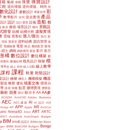
珠寶設計
書籍
珠寶
氣候
泰國
工程
逆向掃描
逆向掃描、時尚
骨
數化設計
彩
參數設計
專案管理
學
產品
教學影片
混合實境
深圳
造船
設計
都
設計
設備
設計運算
景觀設
傢俱
場景設計
磁
傢具
幾何
式開發
虛擬實境
結構
結構分析
者
匯入/匯出
雲端
黑客松
新北
新
議
資料結構
資訊管理
滑鼠
聖家堂
遊
割
電影
電腦繪圖
飾品
圖紙配置
圖塊
碩士
網格
影片
影片
講
網路應用
製造
位形構
數位設計
數位構築
數
模
模具設計
模擬
據視覺化
數據結構
線上教學
獎學金
線上 BIM
線上活動
課程
上課程
鞋業
鞋類設計
機器
梁設計
橋樑
機構模擬
機型人
檔案交換
層製造
雕塑
優化
環境分
聲學
點雲
擴增實境
講座
韓國
瀏覽器
藝術
競賽
AA參
顯示卡
AA
顯示
ACADIA
AchiCAD
Adobe Illustrator
AEC
AI
e
AEC.建築
AI 設計
AIA
APP
AR
Ansys
AP
Apple
ArchCut
ART
uino
Arena4D
ARTC
Arion
SKET
Autodesk
AutoGraph
Badger
BIM
a
BIM產品設計
BIMscript
Bison
Bongo
nger
BMW
BobCAM
Boltgen