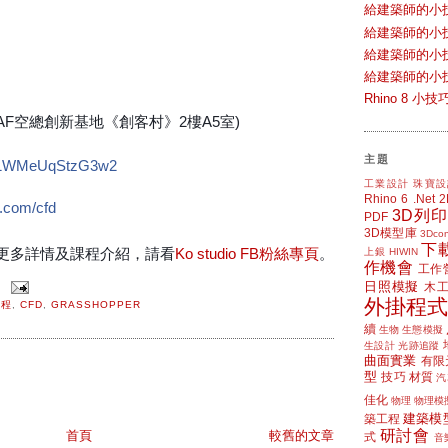
給建築師的小
給建築師的小
給建築師的小
給建築師的小
Rhino 8 
TAF空總創新基地《創客村》2樓A5室)
主題
MXa1WMeUqStzG3w2
工業設計
珠寶設
Rhino 6
.Net
o.com/cfd
3D列印
PDF
3D模型庫
3Dcon
下
更多詳情及課程介紹，請看
Ko studio FB粉絲專頁
。
上銀 HIWIN
作機會
工作
日照模擬
木
外掛程式
課程
,
CFD
,
GRASSHOPPER
續
生物
生態模擬
生設計
光跡追蹤
曲面實業
有限
型
技巧
材質
汽
佳化
物理
物理模
建築模
築工程
研討會
首頁
較舊的文章
式
音