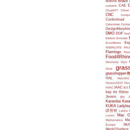
Brazil
Botcha
CAE
cadwork
ChatGPT
Cl3ver
CNC
Compo
Controlmad
Cyberstrak
Cyclop
DesignMorphi
DMO
DOF
Draf
Elefont
Ennoble
Exp
ExcelWorks
FABRICATE
FAL
Flamingo
Flex
Food4Rhin
Geometry Gym
gras
Goat
grasshoppe
HAL
HatchKit
Horizon2020
Houd
IAAC
HVAC
IES
Iray for Rhino
Jevero
jifto
Karamba
Kar
KUKA
Ladybu
譜照明
Lattice
Mac 
Luxion
Mat
Mathematica
McN
Europe
Mesh2Surface