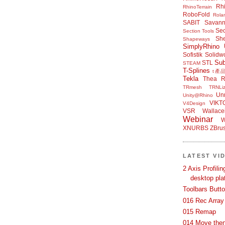
Rh
RhinoTerrain
RoboFold
Rola
SABIT
Savan
Sec
Section Tools
Sh
Shapeways
SimplyRhino 
Sofistik
Solidw
Su
STL
STEAM
T-Splines
t產
Tekla
Thea R
TRmesh
TRNLiz
Unr
Unity@Rhino
VIKT
V4Design
VSR
Wallace
Webinar
W
XNURBS
ZBru
LATEST VI
2 Axis Profili
desktop pla
Toolbars Butt
016 Rec Array
015 Remap
014 Move then