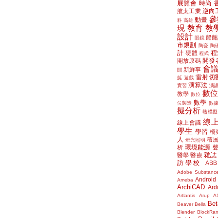
展覽會
時尚
逆向
航太工業
參
動畫
科
高雄
現
教育
教
設計
船舶
眼鏡
市規劃
陶瓷
陶
計
程
硬體
程式
開發
開放原碼
會
新鮮事
聞
雷射切
艇
遊戲
演算法
實習
演
數
教學
數位
數學
位製造
數
擬分析
熱模擬
線
線上會議
學生
學習
橋
人
積
燈光照明
環境能源
析
雜誌
醫學
醫療
訪學校
ABB
Adobe Substanc
Android
Ameba
ArchiCAD
Ard
Artlantis
Arup
A
Bet
Beaver
Bella
Blender
BlockRa