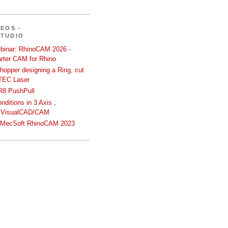
DEOS -
STUDIO
binar: RhinoCAM 2026 -
rter CAM for Rhino
hopper designing a Ring, cut
TEC Laser
R8 PushPull
ditions in 3 Axis ,
 VisualCAD/CAM
n MecSoft RhinoCAM 2023