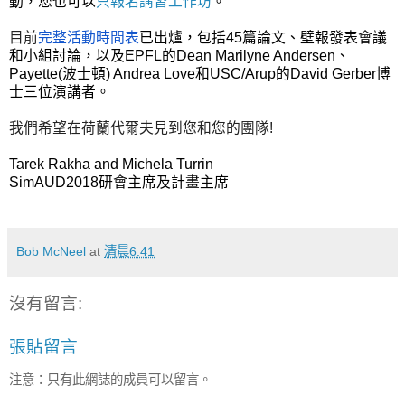
動，您也可以
只
報名講習工作坊
。
目前
完整活動時間表
已出爐，包括45篇論文、壁報發表會議
和小組討論，以及EPFL的Dean Marilyne Andersen、
Payette(波士頓) Andrea Love和USC/Arup的David Gerber博
士三位演講者。
我們希望在荷蘭代爾夫見到您和您的團隊!
Tarek Rakha and Michela Turrin
SimAUD2018
研會主席及計畫主席
Bob McNeel
at
清晨6:41
沒有留言:
張貼留言
注意：只有此網誌的成員可以留言。