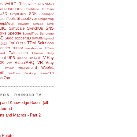
inoVAULT
Rhinozine
RHYNAMO
nd
ROSOCOOP
Rotoblade
Rr Rhino
na3D
SDK
ScriptEditor
Seanaptic
ShapeDiver
tionTools
ShapeMap
eepMetal
silkworm
SimLab
Simo
UK.
SNS
SimScale
SketchUp
orks
Speckle
SpeedTree
Spherene
bD
SudoHopper3D
SWARM
symvol
TDM Solutions
TACO
品設計
TAS
ender
THERM
trasshopper
TRfem
Twinmotion
ard
Uformia
Unity
V-Ray
eal
UPB
Urbano
UV貼圖
VisualARQ
VR
Vray
OR
VIM
i
weaverbird
WebGL
WASP
IP
Wolfram Desktop
XirusCAD
sh
Zoo
DEOS - RHINO3D TV
ng and Knowledge Bases (all
tforms)
ons and Macros - Part 2
 Rotate