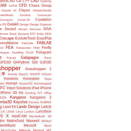
C#
CAD
BricsCAD
C++
Cademy
CAM
CFD
Chaos Group
CATIA
Clayoo
Claude AI
ClimateStudio
siteWorks
Conduit
Connecter
Crystallon
Conveyor
Covid-19
Datakit
s
D5
Design
Design Explorer
ne
Dezact
DIVA
Dezart
Discover
thorse
Driod
Dynamo
E57
Eddy
EEG
Enscape
EvoluteTools
ExactFlat
FABLAB
ressMarine
FabCafe
FEA
Firefly
KO
Felixrender
FEM
Fologram
Hopper
FluidRay
FLUX
o
Galapagos
Fractal
Geco
GFD3D
GHPython
GIS
GJD3D
shopper
Grasshopper 2
r教學
Gravity Sketch
GSAPP
GTeam
Hololens
Honeybee
Hops
Human
ini
Human3D
Hummingbird
IFC
Intact Solutions
iPad
iPhone
iRhino 3D
Iris
Ironbug
IVY
ixRay
Kangaroo
Kangaroo 2
JSON
amba3D
Keyshot
Konstru
KUBRIX
g
Lands Design
Land Kit
Lark光
Lunchbox
LCA
LENA
Linux
Lumion
OS X
madCAM
Mandelbulb 3D
rix
MatrixGold
Maxwell
McNeel
eelMiami
Mecsoft
Mesh
MicroScribe
Millipede
Mindesk
MIT