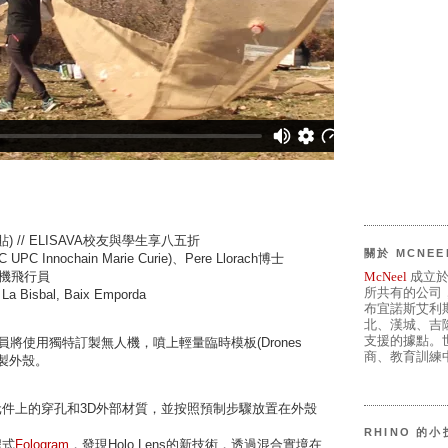
) // ELISAVA校友與學生享八五折
關於 MCNEE
AAC UPC Innochain Marie Curie)、Pere Llorach博士
的無人機飛行員
McNeel
成立於
所共有的公司
 La Bisbal, Baix Emporda
布宜諾斯艾利
北、漢城、吉
支援的據點。世
學員將使用獨特訂製無人機，噴上輕量臨時模板(Drones
商、教育訓練中
土製外殼。
元件上的穿孔和3D外部材質，並按照預制步驟放置在外殼
RHINO 的
程式
Fologram
，發現Holo Lens的新技術，透過混合實境在