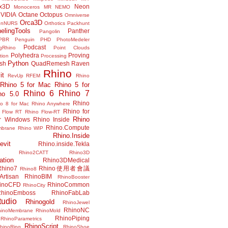
x3D
Neon
Monoceros
MR
NEMO
VIDIA
Octane
Octopus
Omniverse
Orca3D
enNURS
Orthotics
Packhunt
elingTools
Panther
Pangolin
PBR
Penguin
PHD
PhotoMedeler
Podcast
ngRhino
Point Clouds
Polyhedra
Proving
tion
Processing
Python
ish
QuadRemesh
Raven
Rhino
it
RevUp
RFEM
Rhino
Rhino 5 for Mac
Rhino 5 for
Rhino 6
Rhino 7
no 5.0
Rhino
no 8 for Mac
Rhino Anywhere
Rhino for
 Flow RT
Rhino Flow-RT
Rhino
or Windows
Rhino Inside
Rhino.Compute
mbrane
Rhino WIP
Rhino.Inside
evit
Rhino.inside.Tekla
Rhino2CATT
Rhino3D
ation
Rhino3DMedical
Rhino7
Rhino使用者會議
Rhino8
Artisan
RhinoBIM
RhinoBooster
inoCFD
RhinoCommon
RhinoCity
hinoEmboss
RhinoFabLab
udio
Rhinogold
RhinoJewel
RhinoNC
hinoMembrane
RhinoMold
RhinoPiping
RhinoParametrics
RhinoScript
hinoRing
RhinoShoe