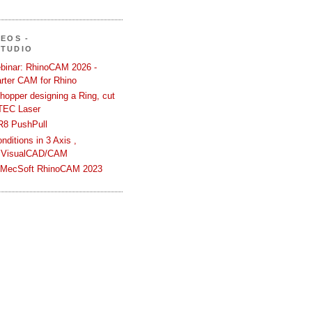
DEOS -
STUDIO
binar: RhinoCAM 2026 -
rter CAM for Rhino
hopper designing a Ring, cut
TEC Laser
R8 PushPull
ditions in 3 Axis ,
 VisualCAD/CAM
n MecSoft RhinoCAM 2023