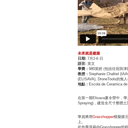
未來就是建築
日期:
7月2-6 日
語言:
英文
學費：
980英鎊 (包括住宿與津貼
教授：
Stephanie Chaltiel (I
(ELISAVA), DroneTools
地點：
Escola de Ceramica de
在第一期Elisava夏令營中，
Spraying)，建造全尺寸整體
學員將用
Grasshopper
模擬膜
上。
此外學員藉由Grasshopper的