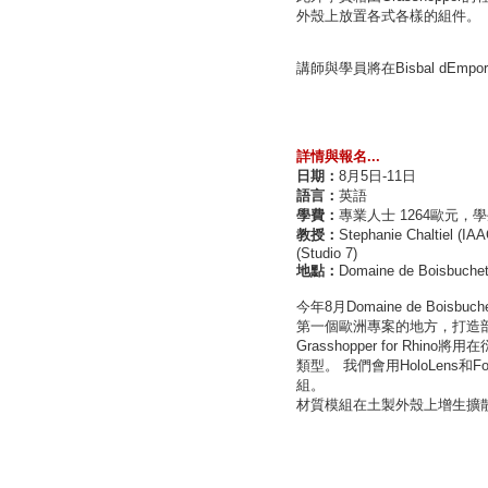
外殼上放置各式各樣的組件。
講師與學員將在Bisbal dEm
詳情與報名...
日期：
8月5日-11日
語言：
英語
學費：
專業人士 1264歐元，學
教授：
Stephanie Chaltiel (
(Studio 7)
地點：
Domaine de Boisbuchet
今年8月Domaine de Boisbu
第一個歐洲專案的地方，打造
Grasshopper for R
類型。 我們會用HoloLens和F
組。
材質模組在土製外殼上增生擴