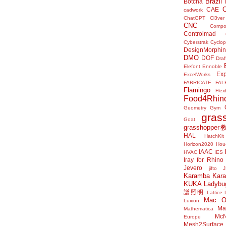
Brazil
Botcha
CAE
cadwork
ChatGPT
Cl3ver
CNC
Compo
Controlmad
Cyberstrak
Cyclop
DesignMorphi
DMO
DOF
Draf
Elefont
Ennoble
Exp
ExcelWorks
FABRICATE
FAL
Flamingo
Flex
Food4Rhin
Geometry Gym
gras
Goat
grasshoppe
HAL
HatchKit
Horizon2020
Houd
IAAC
HVAC
IES
Iray for Rhino
Jevero
jifto
Karamba
Kar
KUKA
Ladybu
譜照明
Lattice
Mac 
Luxion
Mat
Mathematica
McN
Europe
Mesh2Surface