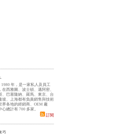
L
 1980 年，是一家私人及員工
，在西雅圖、波士頓、邁阿密、
斯、巴塞隆納、羅馬、東京、台
隆坡、上海都有負責銷售與技術
界各地的經銷商、OEM 廠
心總計有 700 多家。
訂閱
小技巧