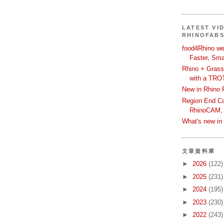
LATEST VI
RHINOFAB
food4Rhino we
Faster, Sma
Rhino + Grass
with a TRO
New in Rhino 
Region End Con
RhinoCAM,
What's new i
文章資料庫
►
2026
(122)
►
2025
(231)
►
2024
(195)
►
2023
(230)
►
2022
(243)