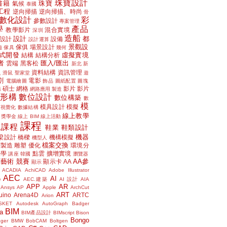
珠寶設計
書籍
珠寶
氣候
泰國
工程
逆向掃描
逆向掃描、時尚
骨
數化設計
彩
參數設計
專案管理
學
產品
教學影片
混合實境
深圳
造船
設計
都
設計
設備
設計運算
景觀設
傢俱
場景設計
磁
傢具
幾何
式開發
虛擬實境
結構
結構分析
者
匯入/匯出
雲端
黑客松
新北
新
議
資料結構
資訊管理
滑鼠
聖家堂
遊
割
電影
電腦繪圖
飾品
圖紙配置
圖塊
碩士
網格
影片
影片
講
網路應用
製造
位形構
數位設計
數位構築
數
模
模具設計
模擬
據視覺化
數據結構
線上教學
獎學金
線上 BIM
線上活動
課程
上課程
鞋業
鞋類設計
機器
梁設計
橋樑
機構模擬
機型人
檔案交換
層製造
雕塑
優化
環境分
聲學
點雲
擴增實境
講座
韓國
瀏覽器
藝術
競賽
AA參
顯示卡
AA
顯示
ACADIA
AchiCAD
Adobe Illustrator
AEC
AI
e
AEC.建築
AI 設計
AIA
APP
AR
Ansys
AP
Apple
ArchCut
ART
uino
Arena4D
ARTC
Arion
SKET
Autodesk
AutoGraph
Badger
BIM
a
BIM產品設計
BIMscript
Bison
Bongo
nger
BMW
BobCAM
Boltgen