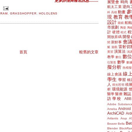
更多詳情與報名訊息........
展覽會
時尚
逆向
航太工業
參
動畫
科
高雄
GRAM
,
GRASSHOPPER
,
HOLOLENS
現
教育
教
設計
船舶
眼鏡
市規劃
陶瓷
陶
計
程
硬體
程式
開發
開放原碼
會
新鮮事
聞
雷射切
艇
遊戲
演算法
首頁
較舊的文章
實習
演
數
教學
數位
數學
位製造
數
擬分析
熱模擬
線
線上會議
學生
學習
橋
人
積
燈光照明
環境能源
析
雜誌
醫學
醫療
訪學校
ABB
Adobe Substanc
Android
Ameba
ArchiCAD
Ard
Artlantis
Arup
A
Bet
Beaver
Bella
Blender
BlockRa