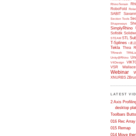
Rh
RhinoTerrain
RoboFold
Rola
SABIT
Savan
Sec
Section Tools
Sh
Shapeways
SimplyRhino 
Sofistik
Solidw
Su
STL
STEAM
T-Splines
t產
Tekla
Thea R
TRmesh
TRNLiz
Unr
Unity@Rhino
VIKT
V4Design
VSR
Wallace
Webinar
W
XNURBS
ZBru
LATEST VI
2 Axis Profili
desktop pla
Toolbars Butt
016 Rec Array
015 Remap
014 Move then