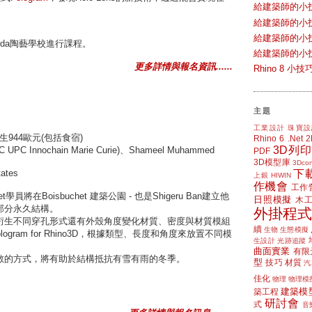
給建築師的小
給建築師的小
給建築師的小
porda陶藝學校進行課程。
給建築師的小
更多詳情與報名資訊......
Rhino 8 
主題
工業設計
珠寶設
生944歐元(包括食宿)
Rhino 6
.Net
3D列印
IAAC UPC Innochain Marie Curie)、Shameel Muhammed
PDF
3D模型庫
3Dcon
下
ates
上銀 HIWIN
作機會
工作
chet學員將在Boisbuchet 建築公園 - 也是Shigeru Ban建立他
日照模擬
木
部分永久結構。
外掛程式
hino將用在衍生不同穿孔形式還有外殼角度變化材質、密度與材質模組
續
生物
生態模擬
ologram for Rhino3D，根據類型、長度和角度來放置不同模
生設計
光跡追蹤
曲面實業
有限
散的方式，將有助於結構抵抗有雪有雨的冬季。
型
技巧
材質
汽
佳化
物理
物理模
建築模
築工程
研討會
式
音