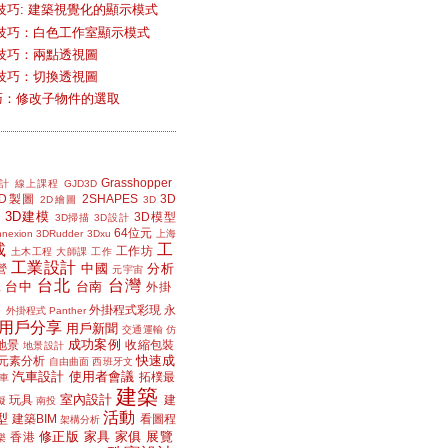
技巧: 建築視覺化的顯示模式
技巧：白色工作室顯示模式
技巧：兩點透視圖
技巧：切換透視圖
小技巧：修改子物件的選取
Grasshopper
計
線上課程
GJD3D
2D製圖
2SHAPES
3D
2D繪圖
3D
3D建模
3D模型
3D掃描
3D設計
64位元
nexion
3DRudder
3Dxu
上海
載
工
工作坊
土木工程
大師課
工作
工業設計
中國
分析
營
元宇宙
台北
台灣
台中
台南
工
外掛
外掛程式彩現
永
外掛程式 Panther
用戶分享
用戶新聞
交通運輸
仿
成功案例
地景
收縮包裝
地景設計
快速成
元素分析
自由曲面
西班牙文
汽車設計
使用者會議
拓樸最
車
建築
室內設計
玩具
建
擬
南投
活動
型
建築BIM
看圖程
架構分析
修正版
家具
家俱
展覽
香港
樂