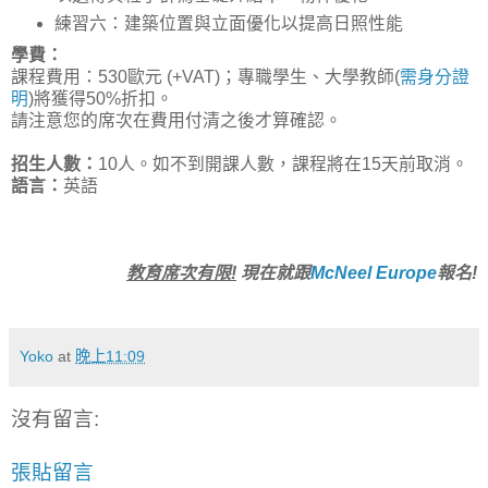
練習六：建築位置與立面優化以提高日照性能
學費：
課程費用：530歐元 (+VAT)；專職學生、大學教師(
需身分證
明
)將獲得50%折扣。
請注意您的席次在費用付清之後才算確認。
招生人數：
10人。如不到開課人數，課程將在15天前取消。
語言：
英語
教育席次有限!
現在就跟
McNeel Europe
報名!
Yoko
at
晚上11:09
沒有留言:
張貼留言