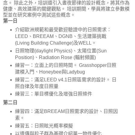
念。 除此之外，培訓還引入晝夜節律的設計概念，將其作為
健康、高效建築的關鍵觀點。 培訓期間，學員將建立參數模
型並在研究案例中測試這些概念。
第一日
介紹歐洲規範和最受歡迎驗證中的日照需求：
LEED、BREEAM、DGNB、生活建築挑戰
(Living Building Challenge)及WELL。
日照物理(daylight Physics)、太陽位置(Sun
Position)、Radiation Rose (輻射頻圖)
練習一：立面上的日照時間。 Grasshopper日照
建模入門、Honeybee與Ladybug
練習二：滿足LEED v4.1日照區需求的設計。 日
照自律及年度日照量
練習三：單目標優化及增強日照條件
第二日
練習四：滿足BREEAM日照需求的設計、日照因
素。
練習五：日照眩光概率模擬
以遺傳與粒子群為基礎介紹單一物件優化