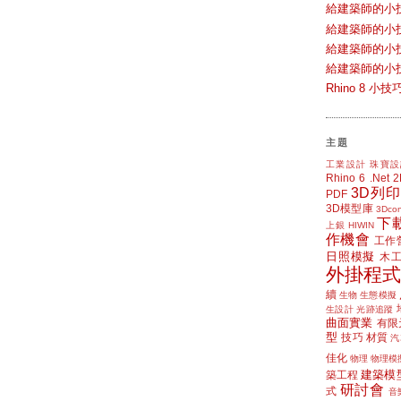
給建築師的小
給建築師的小
給建築師的小
給建築師的小
Rhino 8 
主題
工業設計
珠寶設
Rhino 6
.Net
3D列印
PDF
3D模型庫
3Dcon
下
上銀 HIWIN
作機會
工作
日照模擬
木
外掛程式
續
生物
生態模擬
生設計
光跡追蹤
曲面實業
有限
型
技巧
材質
汽
佳化
物理
物理模
建築模
築工程
研討會
式
音