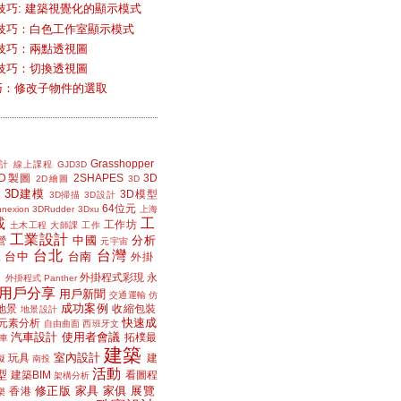
技巧: 建築視覺化的顯示模式
技巧：白色工作室顯示模式
技巧：兩點透視圖
技巧：切換透視圖
小技巧：修改子物件的選取
Grasshopper
計
線上課程
GJD3D
2D製圖
2SHAPES
3D
2D繪圖
3D
3D建模
3D模型
3D掃描
3D設計
64位元
nexion
3DRudder
3Dxu
上海
載
工
工作坊
土木工程
大師課
工作
工業設計
中國
分析
營
元宇宙
台北
台灣
台中
台南
工
外掛
外掛程式彩現
永
外掛程式 Panther
用戶分享
用戶新聞
交通運輸
仿
成功案例
地景
收縮包裝
地景設計
快速成
元素分析
自由曲面
西班牙文
汽車設計
使用者會議
拓樸最
車
建築
室內設計
玩具
建
擬
南投
活動
型
建築BIM
看圖程
架構分析
修正版
家具
家俱
展覽
香港
樂