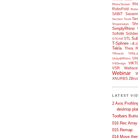
Rh
RhinoTerrain
RoboFold
Rola
SABIT
Savan
Sec
Section Tools
Sh
Shapeways
SimplyRhino 
Sofistik
Solidw
Su
STL
STEAM
T-Splines
t產
Tekla
Thea R
TRmesh
TRNLiz
Unr
Unity@Rhino
VIKT
V4Design
VSR
Wallace
Webinar
W
XNURBS
ZBru
LATEST VI
2 Axis Profili
desktop pla
Toolbars Butt
016 Rec Array
015 Remap
014 Move then