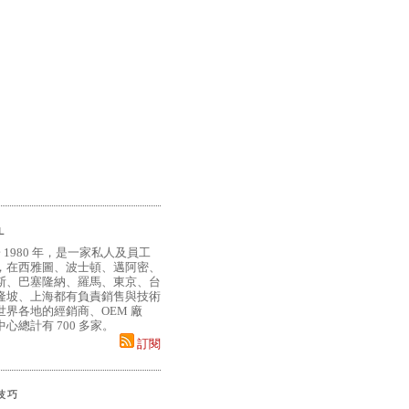
L
 1980 年，是一家私人及員工
，在西雅圖、波士頓、邁阿密、
斯、巴塞隆納、羅馬、東京、台
隆坡、上海都有負責銷售與技術
界各地的經銷商、OEM 廠
心總計有 700 多家。
訂閱
小技巧