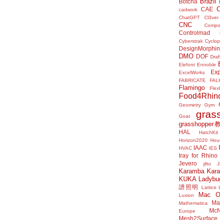
Brazil
Botcha
CAE
cadwork
ChatGPT
Cl3ver
CNC
Compo
Controlmad
Cyberstrak
Cyclop
DesignMorphi
DMO
DOF
Draf
Elefont
Ennoble
Exp
ExcelWorks
FABRICATE
FAL
Flamingo
Flex
Food4Rhin
Geometry Gym
gras
Goat
grasshoppe
HAL
HatchKit
Horizon2020
Houd
IAAC
HVAC
IES
Iray for Rhino
Jevero
jifto
Karamba
Kar
KUKA
Ladybu
譜照明
Lattice
Mac 
Luxion
Mat
Mathematica
McN
Europe
Mesh2Surface