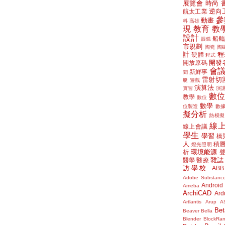
展覽會
時尚
逆向
航太工業
參
動畫
科
高雄
現
教育
教
設計
船舶
眼鏡
市規劃
陶瓷
陶
計
程
硬體
程式
開發
開放原碼
會
新鮮事
聞
雷射切
艇
遊戲
演算法
實習
演
數
教學
數位
數學
位製造
數
擬分析
熱模擬
線
線上會議
學生
學習
橋
人
積
燈光照明
環境能源
析
雜誌
醫學
醫療
訪學校
ABB
Adobe Substanc
Android
Ameba
ArchiCAD
Ard
Artlantis
Arup
A
Bet
Beaver
Bella
Blender
BlockRa