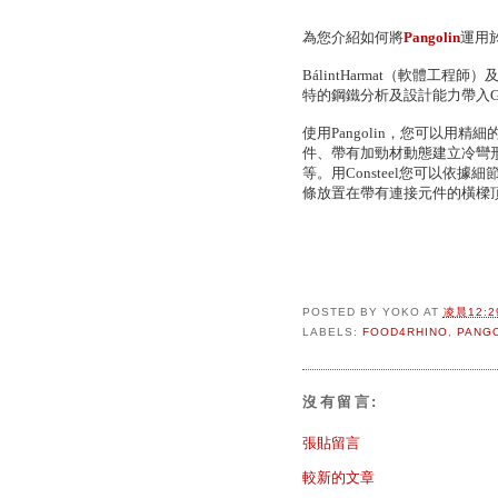
為您介紹如何將
Pangolin
運用
BálintHarmat（軟體工程師）及執
特的鋼鐵分析及設計能力帶入Gra
使用Pangolin，您可以用
件、帶有加勁材動態建立冷彎
等。用Consteel您可以依據
條放置在帶有連接元件的橫樑
POSTED BY
YOKO
AT
凌晨12:2
LABELS:
FOOD4RHINO
,
PANG
沒有留言:
張貼留言
較新的文章