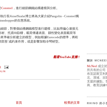
於
Consteel
，進行細節鋼鐵結構建模與分析。
行長JózsefSzalai博士將為大家介紹Pangolin - Consteel獨
sshopper的生態系統。
精細的細節，對整個結構鋼鐵模型進行建模，比如用偏心連接元
形材、托肩H或I樑，載荷傳遞表面、縣性變化表面載荷等
細節來準確分析建立的模型，例如根據Eurocode的標準，將桁
頂部形‵成約束作用，或是影響加勁冷彎材型。
觀看YouTube直播!!
關於 MCNEE
McNeel
成立於
9
所共有的公司
OLIN
布宜諾斯艾利
北、漢城、吉
支援的據點。世
商、教育訓練中
首頁
較舊的文章
RHINO 的