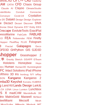
C#
CAD
BricsCAD
C++
Cademy
CAM
CFD
Chaos Group
CATIA
Clayoo
Claude AI
ClimateStudio
siteWorks
Conduit
Connecter
Crystallon
Conveyor
Covid-19
Datakit
s
D5
Design
Design Explorer
ne
Dezact
DIVA
Dezart
Discover
thorse
Driod
Dynamo
E57
Eddy
EEG
Enscape
EvoluteTools
ExactFlat
FABLAB
ressMarine
FabCafe
FEA
Firefly
KO
Felixrender
FEM
Fologram
Hopper
FluidRay
FLUX
o
Galapagos
Fractal
Geco
GFD3D
GHPython
GIS
GJD3D
shopper
Grasshopper 2
r教學
Gravity Sketch
GSAPP
GTeam
Hololens
Honeybee
Hops
Human
ini
Human3D
Hummingbird
IFC
Intact Solutions
iPad
iPhone
iRhino 3D
Iris
Ironbug
IVY
ixRay
Kangaroo
Kangaroo 2
JSON
amba3D
Keyshot
Konstru
KUBRIX
g
Lands Design
Land Kit
Lark光
Lunchbox
LCA
LENA
Linux
Lumion
OS X
madCAM
Mandelbulb 3D
rix
MatrixGold
Maxwell
McNeel
eelMiami
Mecsoft
Mesh
MicroScribe
Millipede
Mindesk
MIT