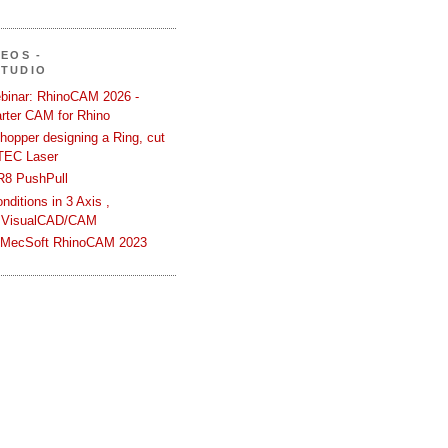
DEOS -
STUDIO
binar: RhinoCAM 2026 -
rter CAM for Rhino
hopper designing a Ring, cut
TEC Laser
R8 PushPull
ditions in 3 Axis ,
 VisualCAD/CAM
n MecSoft RhinoCAM 2023