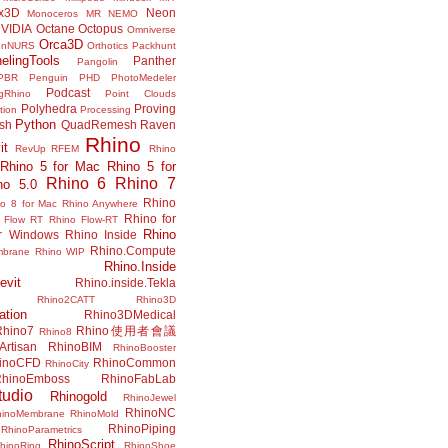
x3D
Neon
Monoceros
MR
NEMO
VIDIA
Octane
Octopus
Omniverse
Orca3D
enNURS
Orthotics
Packhunt
elingTools
Panther
Pangolin
PBR
Penguin
PHD
PhotoMedeler
Podcast
ngRhino
Point Clouds
Polyhedra
Proving
tion
Processing
Python
ish
QuadRemesh
Raven
Rhino
it
RevUp
RFEM
Rhino
Rhino 5 for Mac
Rhino 5 for
Rhino 6
Rhino 7
no 5.0
Rhino
no 8 for Mac
Rhino Anywhere
Rhino for
 Flow RT
Rhino Flow-RT
Rhino
or Windows
Rhino Inside
Rhino.Compute
mbrane
Rhino WIP
Rhino.Inside
evit
Rhino.inside.Tekla
Rhino2CATT
Rhino3D
ation
Rhino3DMedical
Rhino7
Rhino使用者會議
Rhino8
Artisan
RhinoBIM
RhinoBooster
inoCFD
RhinoCommon
RhinoCity
hinoEmboss
RhinoFabLab
udio
Rhinogold
RhinoJewel
RhinoNC
hinoMembrane
RhinoMold
RhinoPiping
RhinoParametrics
RhinoScript
hinoRing
RhinoShoe