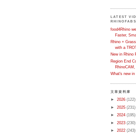
LATEST VI
RHINOFAB
food4Rhino we
Faster, Sma
Rhino + Grass
with a TRO
New in Rhino 
Region End Con
RhinoCAM,
What's new i
文章資料庫
►
2026
(122)
►
2025
(231)
►
2024
(195)
►
2023
(230)
►
2022
(243)