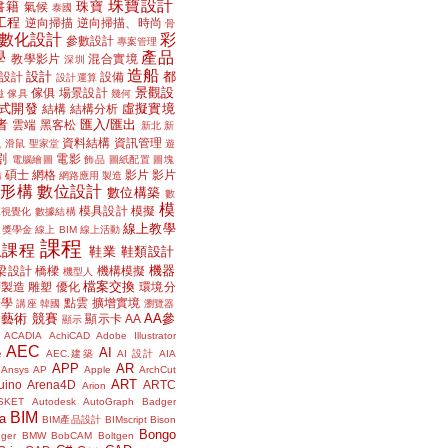
珠寶設計
書籍
珠寶
氣候
泰國
工程
逆向掃描
逆向掃描、時尚
骨
數化設計
彩
參數設計
專案管理
學
產品
教學影片
混合實境
深圳
造船
設計
都
設計
設備
設計運算
景觀設
傢俱
場景設計
磁
傢具
幾何
式開發
虛擬實境
結構
結構分析
者
匯入/匯出
雲端
黑客松
新北
新
議
資料結構
資訊管理
滑鼠
聖家堂
遊
割
電影
電腦繪圖
飾品
圖紙配置
圖塊
碩士
網格
影片
影片
講
網路應用
製造
位形構
數位設計
數位構築
數
模
模具設計
模擬
據視覺化
數據結構
線上教學
獎學金
線上 BIM
線上活動
課程
上課程
鞋業
鞋類設計
機器
梁設計
橋樑
機構模擬
機型人
檔案交換
層製造
雕塑
優化
環境分
聲學
點雲
擴增實境
講座
韓國
瀏覽器
藝術
競賽
AA參
顯示卡
AA
顯示
ACADIA
AchiCAD
Adobe Illustrator
AEC
AI
e
AEC.建築
AI 設計
AIA
APP
AR
Ansys
AP
Apple
ArchCut
ART
uino
Arena4D
ARTC
Arion
SKET
Autodesk
AutoGraph
Badger
BIM
a
BIM產品設計
BIMscript
Bison
Bongo
nger
BMW
BobCAM
Boltgen