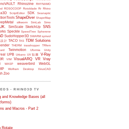
inoVAULT
Rhinozine
RHYNAMO
nd
ROSOCOOP
Rotoblade
Rr Rhino
na3D
SDK
ScriptEditor
Seanaptic
ShapeDiver
tionTools
ShapeMap
eepMetal
silkworm
SimLab
Simo
UK.
SNS
SimScale
SketchUp
orks
Speckle
SpeedTree
Spherene
bD
SudoHopper3D
SWARM
symvol
TDM Solutions
TACO
品設計
TAS
ender
THERM
trasshopper
TRfem
Twinmotion
ard
Uformia
Unity
V-Ray
eal
UPB
Urbano
UV貼圖
VisualARQ
VR
Vray
OR
VIM
i
weaverbird
WebGL
WASP
IP
Wolfram Desktop
XirusCAD
sh
Zoo
DEOS - RHINO3D TV
ng and Knowledge Bases (all
tforms)
ons and Macros - Part 2
 Rotate