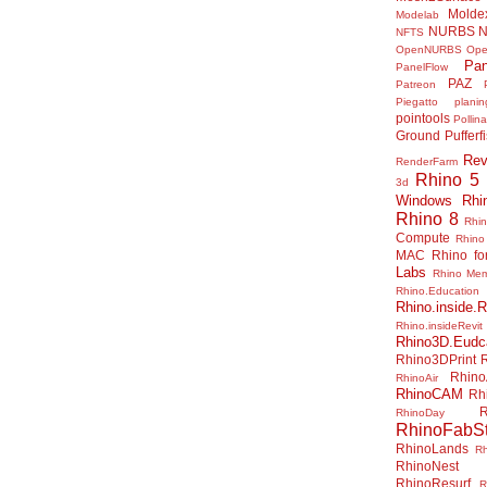
Molde
Modelab
NURBS
N
NFTS
OpenNURBS
Op
Pan
PanelFlow
PAZ
Patreon
Piegatto
plani
pointools
Pollina
Ground
Pufferf
Rev
RenderFarm
Rhino 5
3d
Windows
Rhi
Rhino 8
Rhi
Compute
Rhino
MAC
Rhino f
Labs
Rhino Me
Rhino.Education
Rhino.inside.R
Rhino.insideRevit
Rhino3D.Eudc
Rhino3DPrint
Rhino
RhinoAir
RhinoCAM
Rh
R
RhinoDay
RhinoFabSt
RhinoLands
R
RhinoNest
RhinoResurf
R