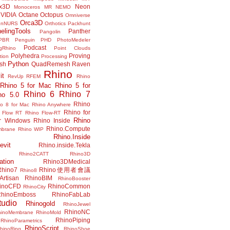
x3D
Neon
Monoceros
MR
NEMO
VIDIA
Octane
Octopus
Omniverse
Orca3D
enNURS
Orthotics
Packhunt
elingTools
Panther
Pangolin
PBR
Penguin
PHD
PhotoMedeler
Podcast
ngRhino
Point Clouds
Polyhedra
Proving
tion
Processing
Python
ish
QuadRemesh
Raven
Rhino
it
RevUp
RFEM
Rhino
Rhino 5 for Mac
Rhino 5 for
Rhino 6
Rhino 7
no 5.0
Rhino
no 8 for Mac
Rhino Anywhere
Rhino for
 Flow RT
Rhino Flow-RT
Rhino
or Windows
Rhino Inside
Rhino.Compute
mbrane
Rhino WIP
Rhino.Inside
evit
Rhino.inside.Tekla
Rhino2CATT
Rhino3D
ation
Rhino3DMedical
Rhino7
Rhino使用者會議
Rhino8
Artisan
RhinoBIM
RhinoBooster
inoCFD
RhinoCommon
RhinoCity
hinoEmboss
RhinoFabLab
udio
Rhinogold
RhinoJewel
RhinoNC
hinoMembrane
RhinoMold
RhinoPiping
RhinoParametrics
RhinoScript
hinoRing
RhinoShoe