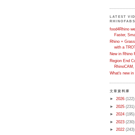
LATEST VI
RHINOFAB
food4Rhino we
Faster, Sma
Rhino + Grass
with a TRO
New in Rhino 
Region End Con
RhinoCAM,
What's new i
文章資料庫
►
2026
(122)
►
2025
(231)
►
2024
(195)
►
2023
(230)
►
2022
(243)