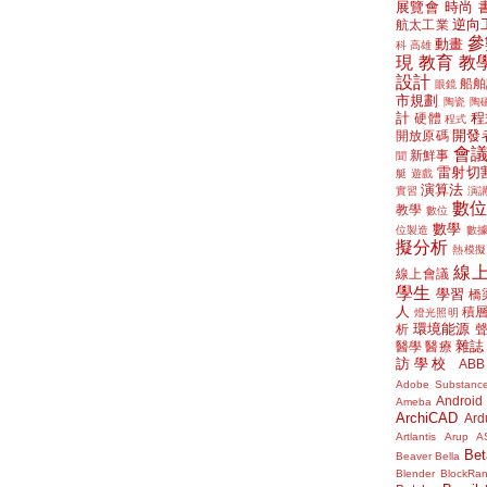
展覽會
時尚
逆向
航太工業
參
動畫
科
高雄
現
教育
教
設計
船舶
眼鏡
市規劃
陶瓷
陶
計
程
硬體
程式
開發
開放原碼
會
新鮮事
聞
雷射切
艇
遊戲
演算法
實習
演
數
教學
數位
數學
位製造
數
擬分析
熱模擬
線
線上會議
學生
學習
橋
人
積
燈光照明
環境能源
析
雜誌
醫學
醫療
訪學校
ABB
Adobe Substanc
Android
Ameba
ArchiCAD
Ard
Artlantis
Arup
A
Bet
Beaver
Bella
Blender
BlockRa