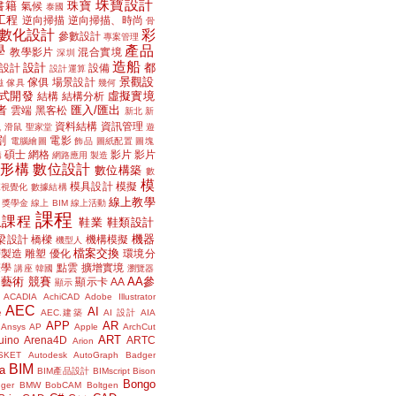
珠寶設計
書籍
珠寶
氣候
泰國
工程
逆向掃描
逆向掃描、時尚
骨
數化設計
彩
參數設計
專案管理
學
產品
教學影片
混合實境
深圳
造船
設計
都
設計
設備
設計運算
景觀設
傢俱
場景設計
磁
傢具
幾何
式開發
虛擬實境
結構
結構分析
者
匯入/匯出
雲端
黑客松
新北
新
議
資料結構
資訊管理
滑鼠
聖家堂
遊
割
電影
電腦繪圖
飾品
圖紙配置
圖塊
碩士
網格
影片
影片
講
網路應用
製造
位形構
數位設計
數位構築
數
模
模具設計
模擬
據視覺化
數據結構
線上教學
獎學金
線上 BIM
線上活動
課程
上課程
鞋業
鞋類設計
機器
梁設計
橋樑
機構模擬
機型人
檔案交換
層製造
雕塑
優化
環境分
聲學
點雲
擴增實境
講座
韓國
瀏覽器
藝術
競賽
AA參
顯示卡
AA
顯示
ACADIA
AchiCAD
Adobe Illustrator
AEC
AI
e
AEC.建築
AI 設計
AIA
APP
AR
Ansys
AP
Apple
ArchCut
ART
uino
Arena4D
ARTC
Arion
SKET
Autodesk
AutoGraph
Badger
BIM
a
BIM產品設計
BIMscript
Bison
Bongo
nger
BMW
BobCAM
Boltgen