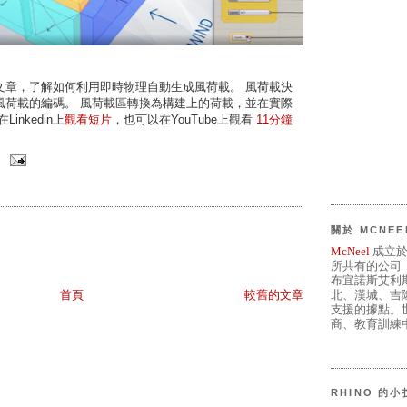
文章，了解如何利用即時物理自動生成風荷載。 風荷載決
風荷載的編碼。 風荷載區轉換為構建上的荷載，並在實際
nkedin上
觀看短片
，也可以在YouTube上觀看
11分鐘
關於 MCNEE
McNeel
成立於
所共有的公司
布宜諾斯艾利
北、漢城、吉
首頁
較舊的文章
支援的據點。世
商、教育訓練中
RHINO 的