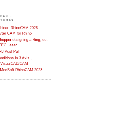
DEOS -
STUDIO
binar: RhinoCAM 2026 -
rter CAM for Rhino
hopper designing a Ring, cut
TEC Laser
R8 PushPull
ditions in 3 Axis ,
 VisualCAD/CAM
n MecSoft RhinoCAM 2023