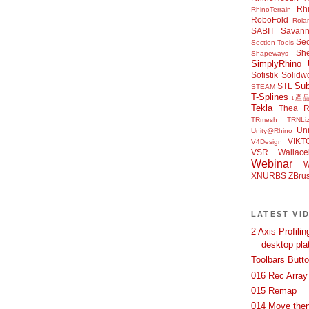
Rh
RhinoTerrain
RoboFold
Rola
SABIT
Savan
Sec
Section Tools
Sh
Shapeways
SimplyRhino 
Sofistik
Solidw
Su
STL
STEAM
T-Splines
t產
Tekla
Thea R
TRmesh
TRNLiz
Unr
Unity@Rhino
VIKT
V4Design
VSR
Wallace
Webinar
W
XNURBS
ZBru
LATEST VI
2 Axis Profili
desktop pla
Toolbars Butt
016 Rec Array
015 Remap
014 Move then