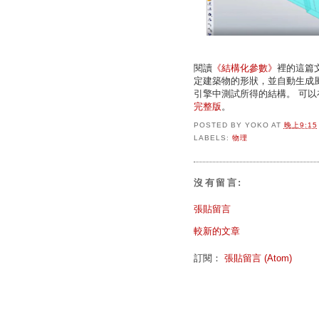
閱讀
《結構化參數》
裡的這篇
定建築物的形狀，並自動生成
引擎中測試所得的結構。 可以在Li
完整版
。
POSTED BY
YOKO
AT
晚上9:15
LABELS:
物理
沒有留言:
張貼留言
較新的文章
訂閱：
張貼留言 (Atom)