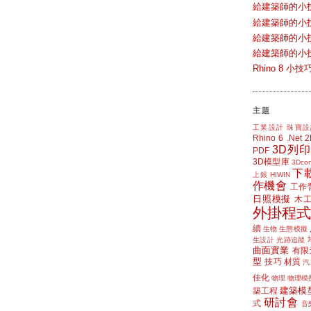
給建築師的小
給建築師的小
給建築師的小
給建築師的小
Rhino 8 
主題
工業設計
珠寶設
Rhino 6
.Net
3D列印
PDF
3D模型庫
3Dcon
下
上銀 HIWIN
作機會
工作
日照模擬
木
外掛程式
續
生物
生態模擬
生設計
光跡追蹤
曲面實業
有限
型
技巧
材質
汽
佳化
物理
物理模
建築模
築工程
研討會
式
音