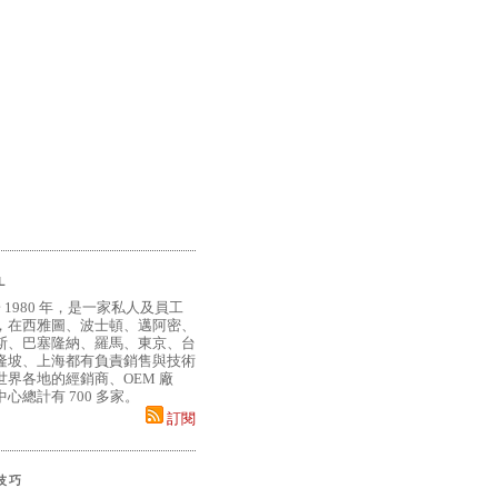
L
 1980 年，是一家私人及員工
，在西雅圖、波士頓、邁阿密、
斯、巴塞隆納、羅馬、東京、台
隆坡、上海都有負責銷售與技術
界各地的經銷商、OEM 廠
心總計有 700 多家。
訂閱
小技巧