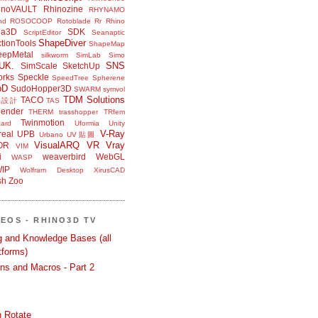
inoVAULT
Rhinozine
RHYNAMO
nd
ROSOCOOP
Rotoblade
Rr Rhino
na3D
SDK
ScriptEditor
Seanaptic
ShapeDiver
tionTools
ShapeMap
eepMetal
silkworm
SimLab
Simo
UK.
SNS
SimScale
SketchUp
orks
Speckle
SpeedTree
Spherene
bD
SudoHopper3D
SWARM
symvol
TDM Solutions
TACO
品設計
TAS
ender
THERM
trasshopper
TRfem
Twinmotion
ard
Uformia
Unity
V-Ray
eal
UPB
Urbano
UV貼圖
VisualARQ
VR
Vray
OR
VIM
i
weaverbird
WebGL
WASP
IP
Wolfram Desktop
XirusCAD
sh
Zoo
DEOS - RHINO3D TV
ng and Knowledge Bases (all
tforms)
ons and Macros - Part 2
 Rotate