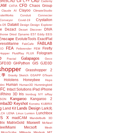
C#
CAD
BricsCAD
C++
Cademy
CAM
CFD
Chaos Group
CATIA
Clayoo
Claude AI
ClimateStudio
siteWorks
Conduit
Connecter
Crystallon
Conveyor
Covid-19
Datakit
s
D5
Design
Design Explorer
ne
Dezact
DIVA
Dezart
Discover
thorse
Driod
Dynamo
E57
Eddy
EEG
Enscape
EvoluteTools
ExactFlat
FABLAB
ressMarine
FabCafe
FEA
Firefly
KO
Felixrender
FEM
Fologram
Hopper
FluidRay
FLUX
o
Galapagos
Fractal
Geco
GFD3D
GHPython
GIS
GJD3D
shopper
Grasshopper 2
r教學
Gravity Sketch
GSAPP
GTeam
Hololens
Honeybee
Hops
Human
ini
Human3D
Hummingbird
IFC
Intact Solutions
iPad
iPhone
iRhino 3D
Iris
Ironbug
IVY
ixRay
Kangaroo
Kangaroo 2
JSON
amba3D
Keyshot
Konstru
KUBRIX
g
Lands Design
Land Kit
Lark光
Lunchbox
LCA
LENA
Linux
Lumion
OS X
madCAM
Mandelbulb 3D
rix
MatrixGold
Maxwell
McNeel
eelMiami
Mecsoft
Mesh
MicroScribe
Millipede
Mindesk
MIT