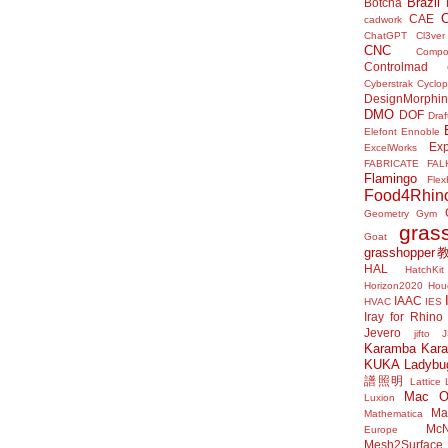
Brazil
Botcha
CAE
cadwork
ChatGPT
Cl3ver
CNC
Compo
Controlmad
Cyberstrak
Cyclop
DesignMorphi
DMO
DOF
Draf
Elefont
Ennoble
Exp
ExcelWorks
FABRICATE
FAL
Flamingo
Flex
Food4Rhin
Geometry Gym
gras
Goat
grasshoppe
HAL
HatchKit
Horizon2020
Houd
IAAC
HVAC
IES
Iray for Rhino
Jevero
jifto
Karamba
Kar
KUKA
Ladybu
譜照明
Lattice
Mac 
Luxion
Mat
Mathematica
McN
Europe
Mesh2Surface