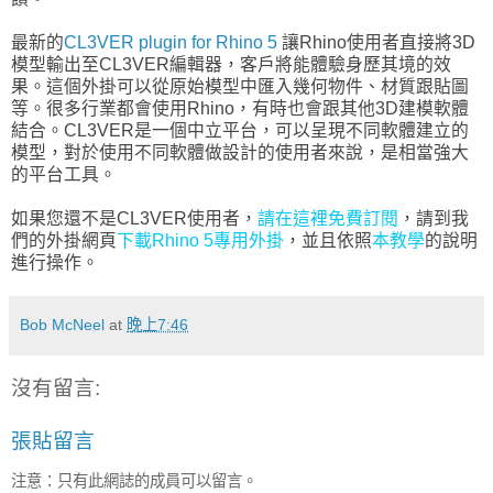
最新的
CL3VER plugin for Rhino 5
讓Rhino使用者直接將3D
模型輸出至CL3VER編輯器，客戶將能體驗身歷其境的效
果。這個外掛可以從原始模型中匯入幾何物件、材質跟貼圖
等。很多行業都會使用Rhino，有時也會跟其他3D建模軟體
結合。CL3VER是一個中立平台，可以呈現不同軟體建立的
模型，對於使用不同軟體做設計的使用者來說，是相當強大
的平台工具。
如果您還不是CL3VER使用者，
請在這裡免費訂閱
，請到我
們的外掛網頁
下載Rhino 5專用外掛
，並且依照
本教學
的說明
進行操作。
Bob McNeel
at
晚上7:46
沒有留言:
張貼留言
注意：只有此網誌的成員可以留言。