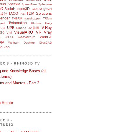
orks
Speckle
SpeedTree
Spherene
bD
SudoHopper3D
SWARM
symvol
TDM Solutions
TACO
品設計
TAS
ender
THERM
trasshopper
TRfem
Twinmotion
ard
Uformia
Unity
V-Ray
eal
UPB
Urbano
UV貼圖
VisualARQ
VR
Vray
OR
VIM
i
weaverbird
WebGL
WASP
IP
Wolfram Desktop
XirusCAD
sh
Zoo
DEOS - RHINO3D TV
ng and Knowledge Bases (all
tforms)
ons and Macros - Part 2
 Rotate
DEOS -
STUDIO