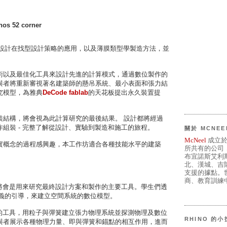
nos 52 corner
設計在找型設計策略的應用，以及薄膜類型學製造方法，並
術以及最佳化工具來設計先進的計算模式，通過數位製作的
與者將重新審視著名建築師的懸吊系統、最小表面和張力結
究模型，為雅典
DeCode fablab
的天花板提出永久裝置提
裝結構，將會視為此計算研究的最後結果。 設計都將經過
組裝 - 完整了解從設計、實驗到製造和施工的旅程。
關於 MCNEE
McNeel
成立於
實概念的過程感興趣，本工作坊適合各種技能水平的建築
所共有的公司
布宜諾斯艾利
北、漢城、吉
支援的據點。世
商、教育訓練中
將會是用來研究最終設計方案和製作的主要工具。學生們透
D參數定義的引導，來建立空間系統的數位模型。
的工具，用粒子與彈簧建立張力物理系統並探測物理及數位
RHINO 的
與者展示各種物理力量、即與彈簧和錨點的相互作用，進而