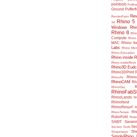
pointools
Pollina
Ground
Pufferf
Rev
RenderFarm
Rhino 5
3d
Windows
Rhi
Rhino 8
Rhi
Compute
Rhino
MAC
Rhino f
Labs
Rhino Me
Rhino.Education
Rhino.inside.R
Rhino.insideRevit
Rhino3D.Eudc
Rhino3DPrint
Rhino
RhinoAir
RhinoCAM
Rh
R
RhinoDay
RhinoFabSt
RhinoLands
R
RhinoNest
RhinoResurf
R
Rh
RhinoTerrain
RoboFold
Rola
SABIT
Savan
Sec
Section Tools
Sh
Shapeways
SimplyRhino 