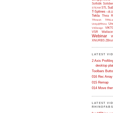
Sofistik
Solidw
Su
STL
STEAM
T-Splines
t產
Tekla
Thea R
TRmesh
TRNLiz
Unr
Unity@Rhino
VIKT
V4Design
VSR
Wallace
Webinar
W
XNURBS
ZBru
LATEST VI
2 Axis Profili
desktop pla
Toolbars Butt
016 Rec Array
015 Remap
014 Move then
LATEST VI
RHINOFAB