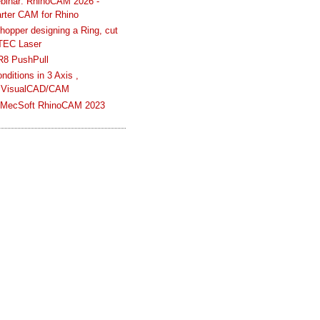
binar: RhinoCAM 2026 -
rter CAM for Rhino
hopper designing a Ring, cut
TEC Laser
R8 PushPull
ditions in 3 Axis ,
 VisualCAD/CAM
n MecSoft RhinoCAM 2023