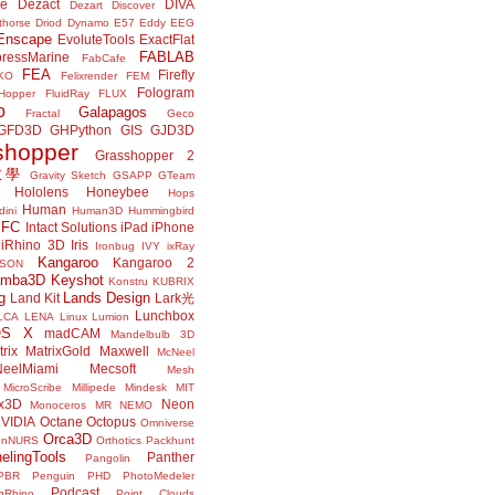
ne
Dezact
DIVA
Dezart
Discover
thorse
Driod
Dynamo
E57
Eddy
EEG
Enscape
EvoluteTools
ExactFlat
FABLAB
ressMarine
FabCafe
FEA
Firefly
KO
Felixrender
FEM
Fologram
Hopper
FluidRay
FLUX
o
Galapagos
Fractal
Geco
GFD3D
GHPython
GIS
GJD3D
shopper
Grasshopper 2
r教學
Gravity Sketch
GSAPP
GTeam
Hololens
Honeybee
Hops
Human
ini
Human3D
Hummingbird
IFC
Intact Solutions
iPad
iPhone
iRhino 3D
Iris
Ironbug
IVY
ixRay
Kangaroo
Kangaroo 2
JSON
amba3D
Keyshot
Konstru
KUBRIX
g
Lands Design
Land Kit
Lark光
Lunchbox
LCA
LENA
Linux
Lumion
OS X
madCAM
Mandelbulb 3D
rix
MatrixGold
Maxwell
McNeel
eelMiami
Mecsoft
Mesh
MicroScribe
Millipede
Mindesk
MIT
x3D
Neon
Monoceros
MR
NEMO
VIDIA
Octane
Octopus
Omniverse
Orca3D
enNURS
Orthotics
Packhunt
elingTools
Panther
Pangolin
PBR
Penguin
PHD
PhotoMedeler
Podcast
ngRhino
Point Clouds