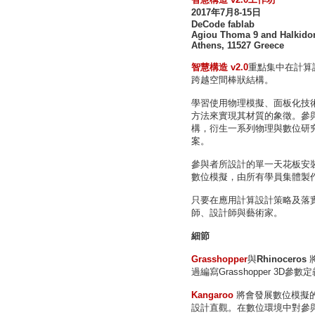
2017年7月8-15日
DeCode fablab
Agiou Thoma 9 and Halkido
Athens, 11527 Greece
智慧構造 v2.0
重點集中在計算
跨越空間棒狀結構。
學習使用物理模擬、面板化技
方法來實現其材質的象徵。參
構，衍生一系列物理與數位研
案。
參與者所設計的單一天花板安
數位模擬，由所有學員集體製作
只要在應用計算設計策略及落
師、設計師與藝術家。
細節
Grasshopper
與
Rhinoceros
過編寫Grasshopper 3
Kangaroo
將會發展數位模擬
設計直觀。在數位環境中對參