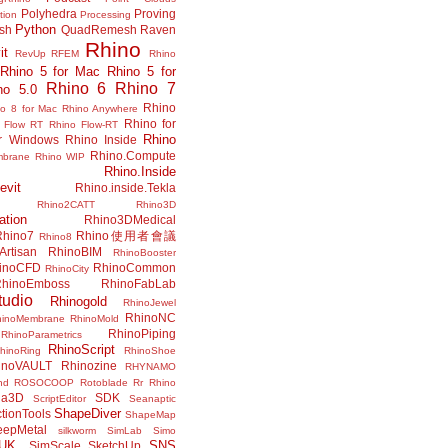
Polyhedra
Proving
tion
Processing
Python
ish
QuadRemesh
Raven
Rhino
it
RevUp
RFEM
Rhino
Rhino 5 for Mac
Rhino 5 for
Rhino 6
Rhino 7
no 5.0
Rhino
no 8 for Mac
Rhino Anywhere
Rhino for
 Flow RT
Rhino Flow-RT
Rhino
or Windows
Rhino Inside
Rhino.Compute
mbrane
Rhino WIP
Rhino.Inside
evit
Rhino.inside.Tekla
Rhino2CATT
Rhino3D
ation
Rhino3DMedical
Rhino7
Rhino使用者會議
Rhino8
Artisan
RhinoBIM
RhinoBooster
inoCFD
RhinoCommon
RhinoCity
hinoEmboss
RhinoFabLab
udio
Rhinogold
RhinoJewel
RhinoNC
hinoMembrane
RhinoMold
RhinoPiping
RhinoParametrics
RhinoScript
hinoRing
RhinoShoe
inoVAULT
Rhinozine
RHYNAMO
nd
ROSOCOOP
Rotoblade
Rr Rhino
na3D
SDK
ScriptEditor
Seanaptic
ShapeDiver
tionTools
ShapeMap
eepMetal
silkworm
SimLab
Simo
UK.
SNS
SimScale
SketchUp