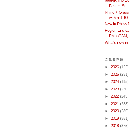
food4Rhino we
Faster, Sma
Rhino + Grass
with a TRO
New in Rhino 
Region End Con
RhinoCAM,
What's new i
文章資料庫
►
2026
(122)
►
2025
(231)
►
2024
(195)
►
2023
(230)
►
2022
(243)
►
2021
(238)
►
2020
(286)
►
2019
(351)
►
2018
(375)