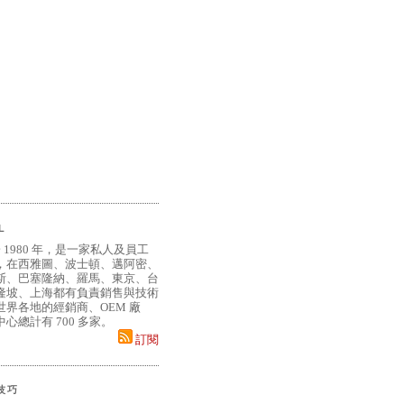
L
 1980 年，是一家私人及員工
，在西雅圖、波士頓、邁阿密、
斯、巴塞隆納、羅馬、東京、台
隆坡、上海都有負責銷售與技術
界各地的經銷商、OEM 廠
心總計有 700 多家。
訂閱
小技巧