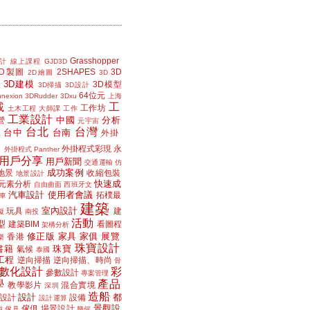
Grasshopper
計
線上課程
GJD3D
2D製圖
2SHAPES
3D
2D繪圖
3D
3D建模
3D模型
3D掃描
3D設計
64位元
nexion
3DRudder
3Dxu
上海
載
工
工作坊
土木工程
大師課
工作
工業設計
中國
分析
營
元宇宙
台北
台灣
台中
台南
工
外掛
外掛程式彩現
永
外掛程式 Panther
用戶分享
用戶新聞
交通運輸
仿
成功案例
地景
收縮包裝
地景設計
快速成
元素分析
自由曲面
西班牙文
汽車設計
使用者會議
拓樸最
車
建築
室內設計
玩具
建
擬
南投
活動
型
建築BIM
看圖程
架構分析
修正版
家具
家俱
展覽
香港
樂
珠寶設計
書籍
珠寶
氣候
泰國
工程
逆向掃描
逆向掃描、時尚
骨
數化設計
彩
參數設計
專案管理
學
產品
教學影片
混合實境
深圳
造船
設計
都
設計
設備
設計運算
景觀設
傢俱
場景設計
磁
傢具
幾何