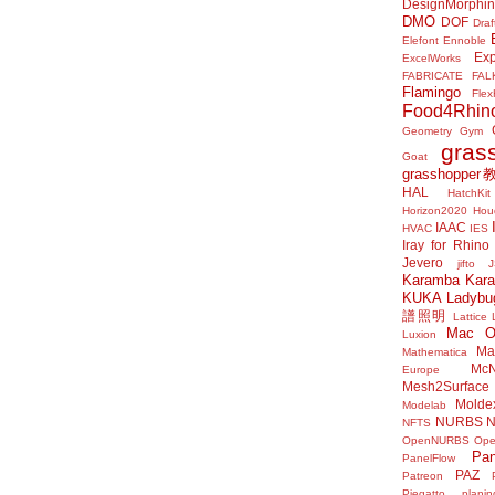
DesignMorphi
DMO
DOF
Draf
Elefont
Ennoble
Exp
ExcelWorks
FABRICATE
FAL
Flamingo
Flex
Food4Rhin
Geometry Gym
gras
Goat
grasshoppe
HAL
HatchKit
Horizon2020
Houd
IAAC
HVAC
IES
Iray for Rhino
Jevero
jifto
Karamba
Kar
KUKA
Ladybu
譜照明
Lattice
Mac 
Luxion
Mat
Mathematica
McN
Europe
Mesh2Surface
Molde
Modelab
NURBS
N
NFTS
OpenNURBS
Op
Pan
PanelFlow
PAZ
Patreon
Piegatto
plani