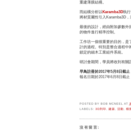
重建薄膜結構。
而結構分析以
Karamba3D
執行
將材質屬性引入Karamba3D
最後的設計，經由附加參數外
的物件進行精準控制。
工作坊一個很重要的目的，是
計的過程。特別是整合過程中將
鎖定的細木工業組件系統。
研討會期間，學員將收到有關
早鳥註冊於2017年5月8日截止
報名日期於2017年6月8日截止
POSTED BY
BOB MCNEEL
AT
LABELS:
3D列印
,
建築
,
活動
,
模
沒有留言: