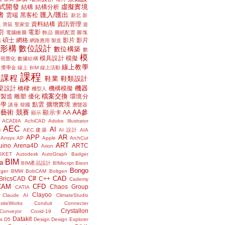
式開發
虛擬實境
結構
結構分析
者
匯入/匯出
雲端
黑客松
新北
新
議
資料結構
資訊管理
滑鼠
聖家堂
遊
割
電影
電腦繪圖
飾品
圖紙配置
圖塊
碩士
網格
影片
影片
講
網路應用
製造
位形構
數位設計
數位構築
數
模
模具設計
模擬
據視覺化
數據結構
線上教學
獎學金
線上 BIM
線上活動
課程
上課程
鞋業
鞋類設計
機器
梁設計
橋樑
機構模擬
機型人
檔案交換
層製造
雕塑
優化
環境分
聲學
點雲
擴增實境
講座
韓國
瀏覽器
藝術
競賽
AA參
顯示卡
AA
顯示
ACADIA
AchiCAD
Adobe Illustrator
AEC
AI
e
AEC.建築
AI 設計
AIA
APP
AR
Ansys
AP
Apple
ArchCut
ART
uino
Arena4D
ARTC
Arion
SKET
Autodesk
AutoGraph
Badger
BIM
a
BIM產品設計
BIMscript
Bison
Bongo
nger
BMW
BobCAM
Boltgen
C#
CAD
BricsCAD
C++
Cademy
CAM
CFD
Chaos Group
CATIA
Clayoo
Claude AI
ClimateStudio
siteWorks
Conduit
Connecter
Crystallon
Conveyor
Covid-19
Datakit
s
D5
Design
Design Explorer