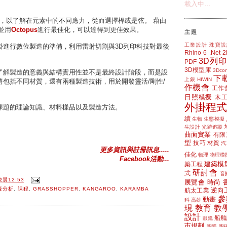
載入中…
，以了解在元素中的不同應力，從而選擇桿或是弦。 藉由
，並用
Octopus
進行最佳化，可以達得到更佳效果。
主題
工業設計
珠寶設
掛進行數位製造的準備，利用雷射切割與3D列印科技對最後
Rhino 6
.Net
3D列印
PDF
3D模型庫
3Dcon
了解製造的意義與結構實用性並不是最終設計階段，而是設
下
上銀 HIWIN
包括不同材質，還有兩種製造技術，用於開發靈活/剛性/
作機會
工作
日照模擬
木
外掛程式
課題的理論知識、材料樣品以及製造方法。
續
生物
生態模擬
生設計
光跡追蹤
曲面實業
有限
型
技巧
材質
汽
更多資訊與註冊訊息.....
佳化
物理
物理模
Facebook活動...
建築模
築工程
研討會
式
音
凌晨12:53
展覽會
時尚
擬分析
,
課程
,
GRASSHOPPER
,
KANGAROO
,
KARAMBA
逆向
航太工業
參
動畫
科
高雄
現
教育
教
設計
船舶
眼鏡
市規劃
陶瓷
陶