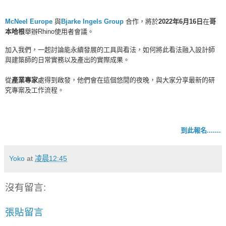
McNeel Europe
與
Bjarke Ingels Group
合作，將於
2022年6月16日
在
哥
本哈根
舉辦Rhino使用者會議。
加入我們，一起討論能永續發展的工具與看法，如何將此看法融入設計師
與建築師的日常實務以及產出的實際成果。
從
產業專家
處得到啟發，他們會在這個悠閒的夜晚，與大家分享最新的研
究專案及工作流程。
到此報名.......
Yoko
at
凌晨12:45
沒有留言:
張貼留言