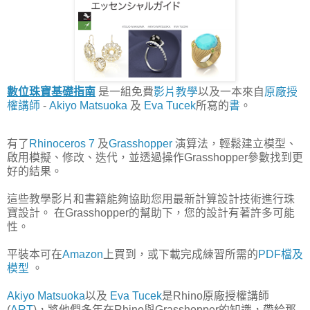
數位珠寶基礎指南
是一組免費
影片教學
以及一本來自
原廠授
權講師
-
Akiyo Matsuoka
及
Eva Tucek
所寫的
書
。
有了
Rhinoceros 7
及
Grasshopper
演算法，輕鬆建立模型、
啟用模擬、修改、迭代，並透過操作Grasshopper參數找到更
好的結果。
這些教學影片和書籍能夠協助您用最新計算設計技術進行珠
寶設計。 在Grasshopper的幫助下，您的設計有著許多可能
性。
平裝本可在
Amazon
上買到，或下載完成練習所需的
PDF檔及
模型
。
Akiyo Matsuoka
以及
Eva Tucek
是Rhino原廠授權講師
(
ART
)，將他們多年在Rhino與Grasshopper的知識，帶給那