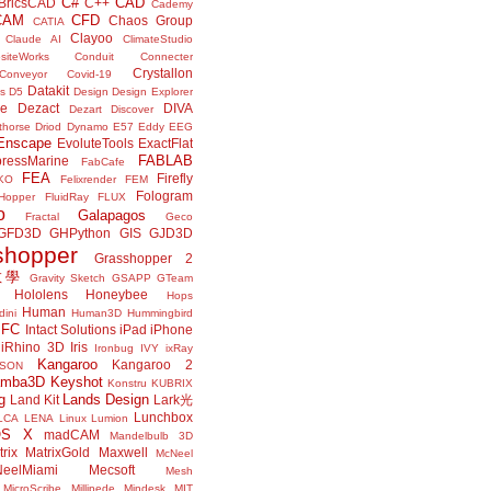
C#
CAD
BricsCAD
C++
Cademy
CAM
CFD
Chaos Group
CATIA
Clayoo
Claude AI
ClimateStudio
siteWorks
Conduit
Connecter
Crystallon
Conveyor
Covid-19
Datakit
s
D5
Design
Design Explorer
ne
Dezact
DIVA
Dezart
Discover
thorse
Driod
Dynamo
E57
Eddy
EEG
Enscape
EvoluteTools
ExactFlat
FABLAB
ressMarine
FabCafe
FEA
Firefly
KO
Felixrender
FEM
Fologram
Hopper
FluidRay
FLUX
o
Galapagos
Fractal
Geco
GFD3D
GHPython
GIS
GJD3D
shopper
Grasshopper 2
r教學
Gravity Sketch
GSAPP
GTeam
Hololens
Honeybee
Hops
Human
ini
Human3D
Hummingbird
IFC
Intact Solutions
iPad
iPhone
iRhino 3D
Iris
Ironbug
IVY
ixRay
Kangaroo
Kangaroo 2
JSON
amba3D
Keyshot
Konstru
KUBRIX
g
Lands Design
Land Kit
Lark光
Lunchbox
LCA
LENA
Linux
Lumion
OS X
madCAM
Mandelbulb 3D
rix
MatrixGold
Maxwell
McNeel
eelMiami
Mecsoft
Mesh
MicroScribe
Millipede
Mindesk
MIT