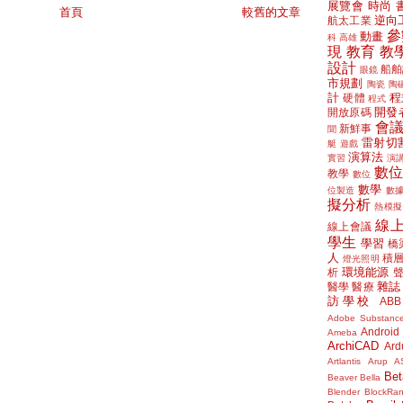
展覽會
時尚
首頁
較舊的文章
逆向
航太工業
參
動畫
科
高雄
現
教育
教
設計
船舶
眼鏡
市規劃
陶瓷
陶
計
程
硬體
程式
開發
開放原碼
會
新鮮事
聞
雷射切
艇
遊戲
演算法
實習
演
數
教學
數位
數學
位製造
數
擬分析
熱模擬
線
線上會議
學生
學習
橋
人
積
燈光照明
環境能源
析
雜誌
醫學
醫療
訪學校
ABB
Adobe Substanc
Android
Ameba
ArchiCAD
Ard
Artlantis
Arup
A
Bet
Beaver
Bella
Blender
BlockRa