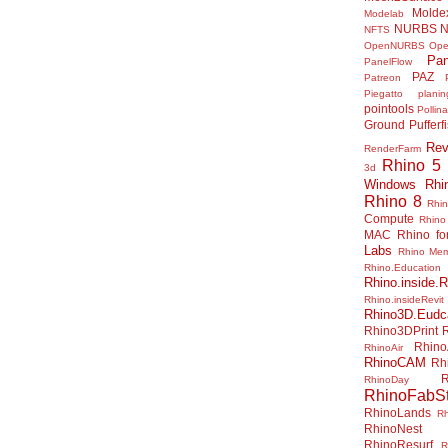
Molde
Modelab
NURBS
N
NFTS
OpenNURBS
Op
Pan
PanelFlow
PAZ
Patreon
Piegatto
plani
pointools
Pollina
Ground
Pufferf
Rev
RenderFarm
Rhino 5
3d
Windows
Rhi
Rhino 8
Rhi
Compute
Rhino
MAC
Rhino f
Labs
Rhino Me
Rhino.Education
Rhino.inside.R
Rhino.insideRevit
Rhino3D.Eudc
Rhino3DPrint
Rhino
RhinoAir
RhinoCAM
Rh
R
RhinoDay
RhinoFabSt
RhinoLands
R
RhinoNest
RhinoResurf
R