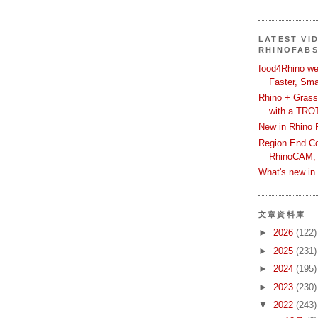
LATEST VI
RHINOFAB
food4Rhino we
Faster, Sma
Rhino + Grass
with a TRO
New in Rhino 
Region End Con
RhinoCAM,
What's new i
文章資料庫
►
2026
(122)
►
2025
(231)
►
2024
(195)
►
2023
(230)
▼
2022
(243)