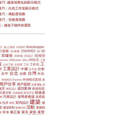
技巧: 建築視覺化的顯示模式
技巧：白色工作室顯示模式
技巧：兩點透視圖
技巧：切換透視圖
小技巧：修改子物件的選取
Grasshopper
計
線上課程
GJD3D
2D製圖
2SHAPES
3D
2D繪圖
3D
3D建模
3D模型
3D掃描
3D設計
64位元
nexion
3DRudder
3Dxu
上海
載
工
工作坊
土木工程
大師課
工作
工業設計
中國
分析
營
元宇宙
台北
台灣
台中
台南
工
外掛
外掛程式彩現
永
外掛程式 Panther
用戶分享
用戶新聞
交通運輸
仿
成功案例
地景
收縮包裝
地景設計
快速成
元素分析
自由曲面
西班牙文
汽車設計
使用者會議
拓樸最
車
建築
室內設計
玩具
建
擬
南投
活動
型
建築BIM
看圖程
架構分析
修正版
家具
家俱
展覽
香港
樂