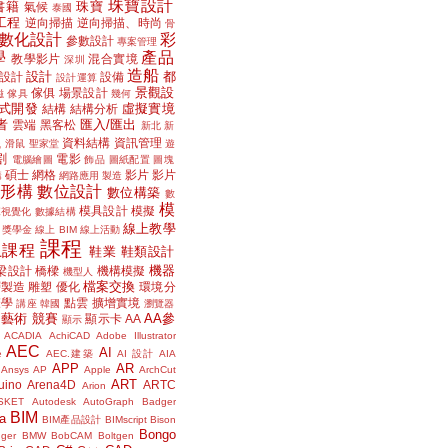
珠寶設計
書籍
珠寶
氣候
泰國
工程
逆向掃描
逆向掃描、時尚
骨
數化設計
彩
參數設計
專案管理
學
產品
教學影片
混合實境
深圳
造船
設計
都
設計
設備
設計運算
景觀設
傢俱
場景設計
磁
傢具
幾何
式開發
虛擬實境
結構
結構分析
者
匯入/匯出
雲端
黑客松
新北
新
議
資料結構
資訊管理
滑鼠
聖家堂
遊
割
電影
電腦繪圖
飾品
圖紙配置
圖塊
碩士
網格
影片
影片
講
網路應用
製造
位形構
數位設計
數位構築
數
模
模具設計
模擬
據視覺化
數據結構
線上教學
獎學金
線上 BIM
線上活動
課程
上課程
鞋業
鞋類設計
機器
梁設計
橋樑
機構模擬
機型人
檔案交換
層製造
雕塑
優化
環境分
聲學
點雲
擴增實境
講座
韓國
瀏覽器
藝術
競賽
AA參
顯示卡
AA
顯示
ACADIA
AchiCAD
Adobe Illustrator
AEC
AI
e
AEC.建築
AI 設計
AIA
APP
AR
Ansys
AP
Apple
ArchCut
ART
uino
Arena4D
ARTC
Arion
SKET
Autodesk
AutoGraph
Badger
BIM
a
BIM產品設計
BIMscript
Bison
Bongo
nger
BMW
BobCAM
Boltgen