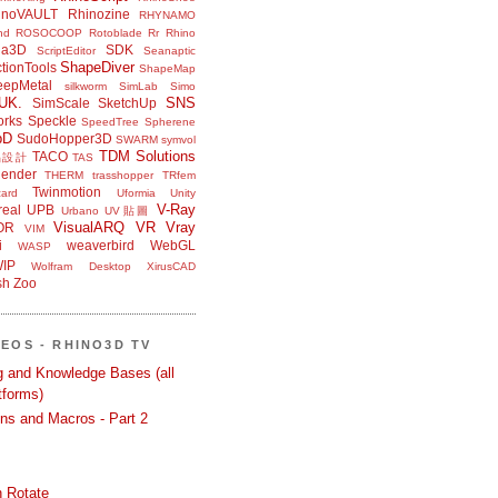
inoVAULT
Rhinozine
RHYNAMO
nd
ROSOCOOP
Rotoblade
Rr Rhino
na3D
SDK
ScriptEditor
Seanaptic
ShapeDiver
tionTools
ShapeMap
eepMetal
silkworm
SimLab
Simo
UK.
SNS
SimScale
SketchUp
orks
Speckle
SpeedTree
Spherene
bD
SudoHopper3D
SWARM
symvol
TDM Solutions
TACO
品設計
TAS
ender
THERM
trasshopper
TRfem
Twinmotion
ard
Uformia
Unity
V-Ray
eal
UPB
Urbano
UV貼圖
VisualARQ
VR
Vray
OR
VIM
i
weaverbird
WebGL
WASP
IP
Wolfram Desktop
XirusCAD
sh
Zoo
DEOS - RHINO3D TV
ng and Knowledge Bases (all
tforms)
ons and Macros - Part 2
 Rotate