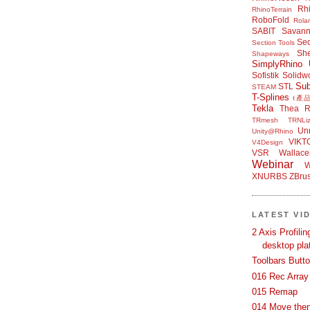
Rh
RhinoTerrain
RoboFold
Rola
SABIT
Savan
Sec
Section Tools
Sh
Shapeways
SimplyRhino 
Sofistik
Solidw
Su
STL
STEAM
T-Splines
t產
Tekla
Thea R
TRmesh
TRNLiz
Unr
Unity@Rhino
VIKT
V4Design
VSR
Wallace
Webinar
W
XNURBS
ZBru
LATEST VI
2 Axis Profili
desktop pla
Toolbars Butt
016 Rec Array
015 Remap
014 Move then