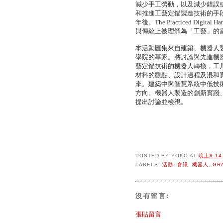
減少手工勞動，以及減少錯誤
和推進工藝定錨製造技術的手段。在McC
年後。The Practiced Di
與傳統上被理解為「工藝」的
本活動匯集來自建築、機器人
學院的專家。將討論與先進機
藝定錨技術的機器人轉換，工
材料的觀點、設計過程及混和
來。建築中與智慧系統中低技術與
方向。機器人製造的創新實踐
提出討論並檢視。
POSTED BY
YOKO
AT
晚上8:14
LABELS:
活動
,
會議
,
機器人
,
GR
沒有留言:
張貼留言