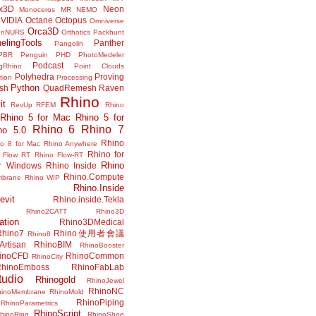
x3D
Neon
Monoceros
MR
NEMO
VIDIA
Octane
Octopus
Omniverse
Orca3D
enNURS
Orthotics
Packhunt
elingTools
Panther
Pangolin
PBR
Penguin
PHD
PhotoMedeler
Podcast
ngRhino
Point Clouds
Polyhedra
Proving
tion
Processing
Python
ish
QuadRemesh
Raven
Rhino
it
RevUp
RFEM
Rhino
Rhino 5 for Mac
Rhino 5 for
Rhino 6
Rhino 7
no 5.0
Rhino
no 8 for Mac
Rhino Anywhere
Rhino for
 Flow RT
Rhino Flow-RT
Rhino
or Windows
Rhino Inside
Rhino.Compute
mbrane
Rhino WIP
Rhino.Inside
evit
Rhino.inside.Tekla
Rhino2CATT
Rhino3D
ation
Rhino3DMedical
Rhino7
Rhino使用者會議
Rhino8
Artisan
RhinoBIM
RhinoBooster
inoCFD
RhinoCommon
RhinoCity
hinoEmboss
RhinoFabLab
udio
Rhinogold
RhinoJewel
RhinoNC
hinoMembrane
RhinoMold
RhinoPiping
RhinoParametrics
RhinoScript
hinoRing
RhinoShoe