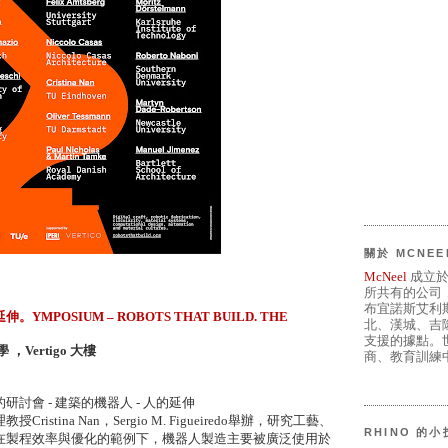
關於 MCNEE
McNeel
成立於
所共有的公司
布宜諾斯艾利
YMPOSIUM – ROBOTS THAT BUILD. THE
北、漢城、吉
支援的據點。世
Vertigo 大樓
商、教育訓練中
討會 - 建築的機器人 - 人的延伸
stina Nan，Sergio M. Figueiredo舉辦，研究工藝、
RHINO 的
在製程效率與優化的範例下，機器人製造主要被廣泛使用於