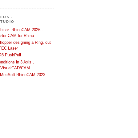
DEOS -
STUDIO
binar: RhinoCAM 2026 -
rter CAM for Rhino
hopper designing a Ring, cut
TEC Laser
R8 PushPull
ditions in 3 Axis ,
 VisualCAD/CAM
n MecSoft RhinoCAM 2023