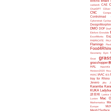
Brazil
Botcha
CAE
cadwork
ChatGPT
Cl3ver
CNC
Compo
Controlmad
Cyberstrak
Cyclop
DesignMorphi
DMO
DOF
Draf
Elefont
Ennoble
Exp
ExcelWorks
FABRICATE
FAL
Flamingo
Flex
Food4Rhin
Geometry Gym
gras
Goat
grasshoppe
HAL
HatchKit
Horizon2020
Houd
IAAC
HVAC
IES
Iray for Rhino
Jevero
jifto
Karamba
Kar
KUKA
Ladybu
譜照明
Lattice
Mac 
Luxion
Mat
Mathematica
McN
Europe
Mesh2Surface