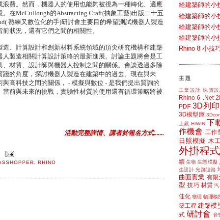
或浪費。然而，機器人的使用也能夠被視為一種轉化、適應
給建築師的小
ullough的Abstracting Craft(抽象工藝)出版二十五
給建築師的小
gital Hand( 熟練又數位化的手)研討會主要目的希望測試機器人製造
給建築師的小
當前狀況，還有它們之間的相關性。
給建築師的小
製造、計算設計和創新材料系統領域的頂尖研究機構和建築
Rhino 8 
器人製造相關計算設計策略的最新進展。討論主題將會是工
具、材質、設計師與機器人控制之間的關係。會談透過多除
實踐的角度，探討機器人製造在建築中的過去、現在與未
主題
高科技之間的關係， - 模擬與數位 - 是我們提出質詢的
工業設計
珠寶設
、當前與未來的挑戰，實驗性材質的使用還有循環策略將被
Rhino 6
.Net
3D列印
PDF
3D模型庫
3Dcon
下
上銀 HIWIN
作機會
工作
活動完整詳情、講者於報名方式.......
日照模擬
木
外掛程式
續
生物
生態模擬
ASSHOPPER
,
RHINO
生設計
光跡追蹤
曲面實業
有限
型
技巧
材質
汽
佳化
物理
物理模
建築模
築工程
研討會
式
音