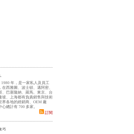
L
 1980 年，是一家私人及員工
，在西雅圖、波士頓、邁阿密、
斯、巴塞隆納、羅馬、東京、台
隆坡、上海都有負責銷售與技術
界各地的經銷商、OEM 廠
心總計有 700 多家。
訂閱
小技巧