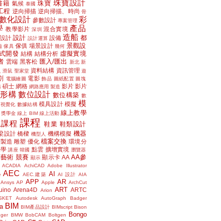
珠寶設計
書籍
珠寶
氣候
泰國
工程
逆向掃描
逆向掃描、時尚
骨
數化設計
彩
參數設計
專案管理
學
產品
教學影片
混合實境
深圳
造船
設計
都
設計
設備
設計運算
景觀設
傢俱
場景設計
磁
傢具
幾何
式開發
虛擬實境
結構
結構分析
者
匯入/匯出
雲端
黑客松
新北
新
議
資料結構
資訊管理
滑鼠
聖家堂
遊
割
電影
電腦繪圖
飾品
圖紙配置
圖塊
碩士
網格
影片
影片
講
網路應用
製造
位形構
數位設計
數位構築
數
模
模具設計
模擬
據視覺化
數據結構
線上教學
獎學金
線上 BIM
線上活動
課程
上課程
鞋業
鞋類設計
機器
梁設計
橋樑
機構模擬
機型人
檔案交換
層製造
雕塑
優化
環境分
聲學
點雲
擴增實境
講座
韓國
瀏覽器
藝術
競賽
AA參
顯示卡
AA
顯示
ACADIA
AchiCAD
Adobe Illustrator
AEC
AI
e
AEC.建築
AI 設計
AIA
APP
AR
Ansys
AP
Apple
ArchCut
ART
uino
Arena4D
ARTC
Arion
SKET
Autodesk
AutoGraph
Badger
BIM
a
BIM產品設計
BIMscript
Bison
Bongo
nger
BMW
BobCAM
Boltgen