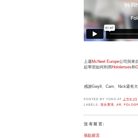
上週
McNeel Europe
公司與來
起學習如何利用
Hololenses
和
G
感謝Gwyll、Cam、Nick還
POSTED BY
YOKO
AT
上午8:25
LABELS:
混合實境
,
AR
,
FOLOG
沒有留言:
張貼留言