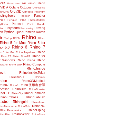
x3D
Neon
Monoceros
MR
NEMO
VIDIA
Octane
Octopus
Omniverse
Orca3D
enNURS
Orthotics
Packhunt
elingTools
Panther
Pangolin
PBR
Penguin
PHD
PhotoMedeler
Podcast
ngRhino
Point Clouds
Polyhedra
Proving
tion
Processing
Python
ish
QuadRemesh
Raven
Rhino
it
RevUp
RFEM
Rhino
Rhino 5 for Mac
Rhino 5 for
Rhino 6
Rhino 7
no 5.0
Rhino
no 8 for Mac
Rhino Anywhere
Rhino for
 Flow RT
Rhino Flow-RT
Rhino
or Windows
Rhino Inside
Rhino.Compute
mbrane
Rhino WIP
Rhino.Inside
evit
Rhino.inside.Tekla
Rhino2CATT
Rhino3D
ation
Rhino3DMedical
Rhino7
Rhino使用者會議
Rhino8
Artisan
RhinoBIM
RhinoBooster
inoCFD
RhinoCommon
RhinoCity
hinoEmboss
RhinoFabLab
udio
Rhinogold
RhinoJewel
RhinoNC
hinoMembrane
RhinoMold
RhinoPiping
RhinoParametrics
RhinoScript
hinoRing
RhinoShoe