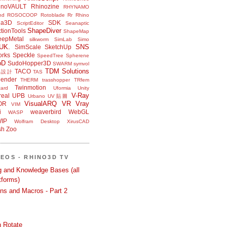
inoVAULT
Rhinozine
RHYNAMO
nd
ROSOCOOP
Rotoblade
Rr Rhino
na3D
SDK
ScriptEditor
Seanaptic
ShapeDiver
tionTools
ShapeMap
eepMetal
silkworm
SimLab
Simo
UK.
SNS
SimScale
SketchUp
orks
Speckle
SpeedTree
Spherene
bD
SudoHopper3D
SWARM
symvol
TDM Solutions
TACO
品設計
TAS
ender
THERM
trasshopper
TRfem
Twinmotion
ard
Uformia
Unity
V-Ray
eal
UPB
Urbano
UV貼圖
VisualARQ
VR
Vray
OR
VIM
i
weaverbird
WebGL
WASP
IP
Wolfram Desktop
XirusCAD
sh
Zoo
DEOS - RHINO3D TV
ng and Knowledge Bases (all
tforms)
ons and Macros - Part 2
 Rotate