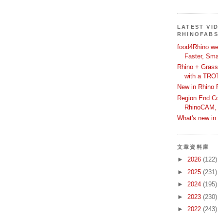
LATEST VI
RHINOFAB
food4Rhino we
Faster, Sma
Rhino + Grass
with a TRO
New in Rhino 
Region End Con
RhinoCAM,
What's new i
文章資料庫
►
2026
(122)
►
2025
(231)
►
2024
(195)
►
2023
(230)
►
2022
(243)