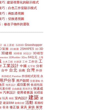
技巧: 建築視覺化的顯示模式
技巧：白色工作室顯示模式
技巧：兩點透視圖
技巧：切換透視圖
小技巧：修改子物件的選取
Grasshopper
計
線上課程
GJD3D
2D製圖
2SHAPES
3D
2D繪圖
3D
3D建模
3D模型
3D掃描
3D設計
64位元
nexion
3DRudder
3Dxu
上海
載
工
工作坊
土木工程
大師課
工作
工業設計
中國
分析
營
元宇宙
台北
台灣
台中
台南
工
外掛
外掛程式彩現
永
外掛程式 Panther
用戶分享
用戶新聞
交通運輸
仿
成功案例
地景
收縮包裝
地景設計
快速成
元素分析
自由曲面
西班牙文
汽車設計
使用者會議
拓樸最
車
建築
室內設計
玩具
建
擬
南投
活動
型
建築BIM
看圖程
架構分析
修正版
家具
家俱
展覽
香港
樂