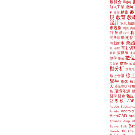
展覽會
時尚
逆向
航太工業
參
動畫
科
高雄
現
教育
教
設計
船舶
眼鏡
市規劃
陶瓷
陶
計
程
硬體
程式
開發
開放原碼
會
新鮮事
聞
雷射切
艇
遊戲
演算法
實習
演
數
教學
數位
數學
位製造
數
擬分析
熱模擬
線
線上會議
學生
學習
橋
人
積
燈光照明
環境能源
析
雜誌
醫學
醫療
訪學校
ABB
Adobe Substanc
Android
Ameba
ArchiCAD
Ard
Artlantis
Arup
A
Bet
Beaver
Bella
Blender
BlockRa