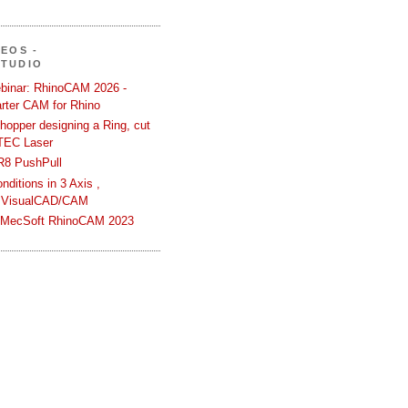
DEOS -
STUDIO
binar: RhinoCAM 2026 -
rter CAM for Rhino
hopper designing a Ring, cut
TEC Laser
R8 PushPull
ditions in 3 Axis ,
 VisualCAD/CAM
n MecSoft RhinoCAM 2023