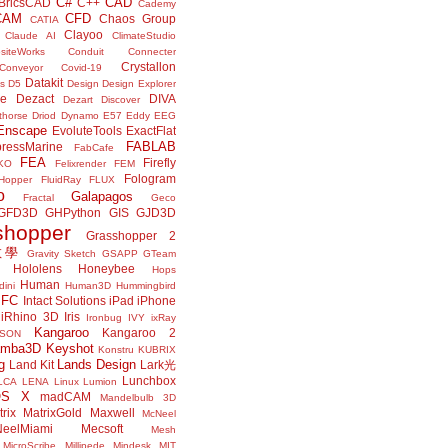
C#
CAD
BricsCAD
C++
Cademy
CAM
CFD
Chaos Group
CATIA
Clayoo
Claude AI
ClimateStudio
siteWorks
Conduit
Connecter
Crystallon
Conveyor
Covid-19
Datakit
s
D5
Design
Design Explorer
ne
Dezact
DIVA
Dezart
Discover
thorse
Driod
Dynamo
E57
Eddy
EEG
Enscape
EvoluteTools
ExactFlat
FABLAB
ressMarine
FabCafe
FEA
Firefly
KO
Felixrender
FEM
Fologram
Hopper
FluidRay
FLUX
o
Galapagos
Fractal
Geco
GFD3D
GHPython
GIS
GJD3D
shopper
Grasshopper 2
r教學
Gravity Sketch
GSAPP
GTeam
Hololens
Honeybee
Hops
Human
ini
Human3D
Hummingbird
IFC
Intact Solutions
iPad
iPhone
iRhino 3D
Iris
Ironbug
IVY
ixRay
Kangaroo
Kangaroo 2
JSON
amba3D
Keyshot
Konstru
KUBRIX
g
Lands Design
Land Kit
Lark光
Lunchbox
LCA
LENA
Linux
Lumion
OS X
madCAM
Mandelbulb 3D
rix
MatrixGold
Maxwell
McNeel
eelMiami
Mecsoft
Mesh
MicroScribe
Millipede
Mindesk
MIT