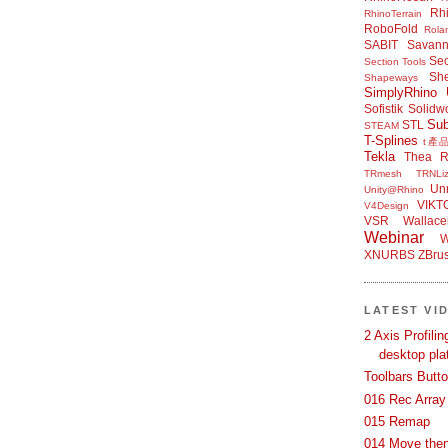
Rh
RhinoTerrain
RoboFold
Rola
SABIT
Savan
Sec
Section Tools
Sh
Shapeways
SimplyRhino 
Sofistik
Solidw
Su
STL
STEAM
T-Splines
t產
Tekla
Thea R
TRmesh
TRNLiz
Unr
Unity@Rhino
VIKT
V4Design
VSR
Wallace
Webinar
W
XNURBS
ZBru
LATEST VI
2 Axis Profili
desktop pla
Toolbars Butt
016 Rec Array
015 Remap
014 Move then