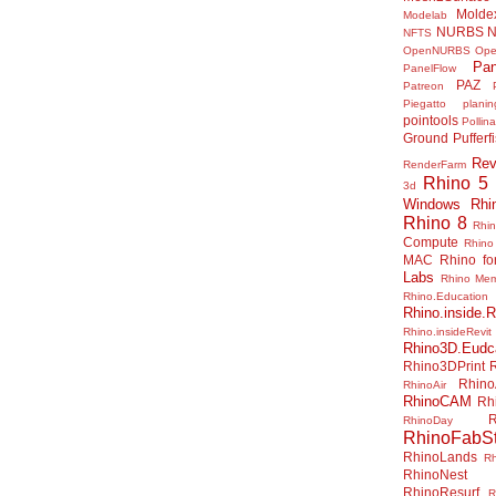
Molde
Modelab
NURBS
N
NFTS
OpenNURBS
Op
Pan
PanelFlow
PAZ
Patreon
Piegatto
plani
pointools
Pollina
Ground
Pufferf
Rev
RenderFarm
Rhino 5
3d
Windows
Rhi
Rhino 8
Rhi
Compute
Rhino
MAC
Rhino f
Labs
Rhino Me
Rhino.Education
Rhino.inside.R
Rhino.insideRevit
Rhino3D.Eudc
Rhino3DPrint
Rhino
RhinoAir
RhinoCAM
Rh
R
RhinoDay
RhinoFabSt
RhinoLands
R
RhinoNest
RhinoResurf
R