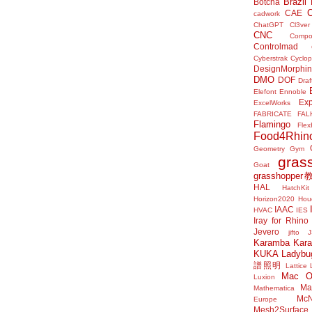
Brazil
Botcha
CAE
cadwork
ChatGPT
Cl3ver
CNC
Compo
Controlmad
Cyberstrak
Cyclop
DesignMorphi
DMO
DOF
Draf
Elefont
Ennoble
Exp
ExcelWorks
FABRICATE
FAL
Flamingo
Flex
Food4Rhin
Geometry Gym
gras
Goat
grasshoppe
HAL
HatchKit
Horizon2020
Houd
IAAC
HVAC
IES
Iray for Rhino
Jevero
jifto
Karamba
Kar
KUKA
Ladybu
譜照明
Lattice
Mac 
Luxion
Mat
Mathematica
McN
Europe
Mesh2Surface