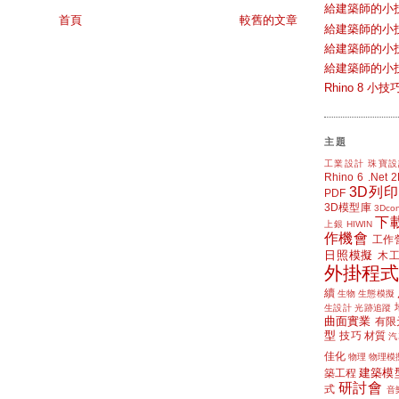
給建築師的小
首頁
較舊的文章
給建築師的小
給建築師的小
給建築師的小
Rhino 8 
主題
工業設計
珠寶設
Rhino 6
.Net
3D列印
PDF
3D模型庫
3Dcon
下
上銀 HIWIN
作機會
工作
日照模擬
木
外掛程式
續
生物
生態模擬
生設計
光跡追蹤
曲面實業
有限
型
技巧
材質
汽
佳化
物理
物理模
建築模
築工程
研討會
式
音