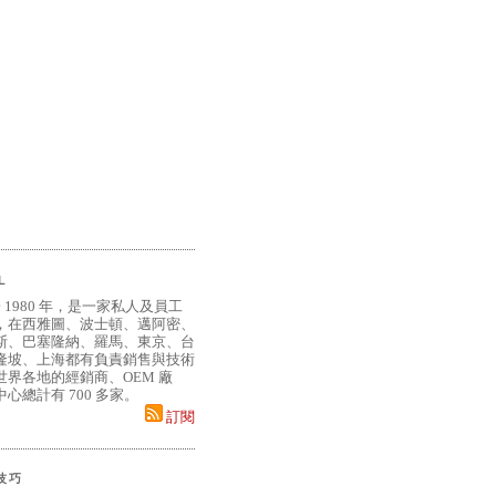
L
 1980 年，是一家私人及員工
，在西雅圖、波士頓、邁阿密、
斯、巴塞隆納、羅馬、東京、台
隆坡、上海都有負責銷售與技術
界各地的經銷商、OEM 廠
心總計有 700 多家。
訂閱
小技巧