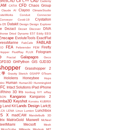
C#
CAD
BricsCAD
C++
Cademy
CAM
CFD
Chaos Group
CATIA
Clayoo
Claude AI
ClimateStudio
siteWorks
Conduit
Connecter
Crystallon
Conveyor
Covid-19
Datakit
s
D5
Design
Design Explorer
ne
Dezact
DIVA
Dezart
Discover
thorse
Driod
Dynamo
E57
Eddy
EEG
Enscape
EvoluteTools
ExactFlat
FABLAB
ressMarine
FabCafe
FEA
Firefly
KO
Felixrender
FEM
Fologram
Hopper
FluidRay
FLUX
o
Galapagos
Fractal
Geco
GFD3D
GHPython
GIS
GJD3D
shopper
Grasshopper 2
r教學
Gravity Sketch
GSAPP
GTeam
Hololens
Honeybee
Hops
Human
ini
Human3D
Hummingbird
IFC
Intact Solutions
iPad
iPhone
iRhino 3D
Iris
Ironbug
IVY
ixRay
Kangaroo
Kangaroo 2
JSON
amba3D
Keyshot
Konstru
KUBRIX
g
Lands Design
Land Kit
Lark光
Lunchbox
LCA
LENA
Linux
Lumion
OS X
madCAM
Mandelbulb 3D
rix
MatrixGold
Maxwell
McNeel
eelMiami
Mecsoft
Mesh
MicroScribe
Millipede
Mindesk
MIT