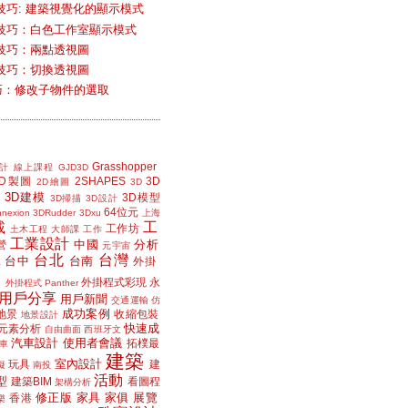
技巧: 建築視覺化的顯示模式
技巧：白色工作室顯示模式
技巧：兩點透視圖
技巧：切換透視圖
小技巧：修改子物件的選取
Grasshopper
計
線上課程
GJD3D
2D製圖
2SHAPES
3D
2D繪圖
3D
3D建模
3D模型
3D掃描
3D設計
64位元
nexion
3DRudder
3Dxu
上海
載
工
工作坊
土木工程
大師課
工作
工業設計
中國
分析
營
元宇宙
台北
台灣
台中
台南
工
外掛
外掛程式彩現
永
外掛程式 Panther
用戶分享
用戶新聞
交通運輸
仿
成功案例
地景
收縮包裝
地景設計
快速成
元素分析
自由曲面
西班牙文
汽車設計
使用者會議
拓樸最
車
建築
室內設計
玩具
建
擬
南投
活動
型
建築BIM
看圖程
架構分析
修正版
家具
家俱
展覽
香港
樂