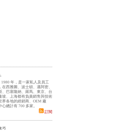
L
 1980 年，是一家私人及員工
，在西雅圖、波士頓、邁阿密、
斯、巴塞隆納、羅馬、東京、台
隆坡、上海都有負責銷售與技術
界各地的經銷商、OEM 廠
心總計有 700 多家。
訂閱
小技巧