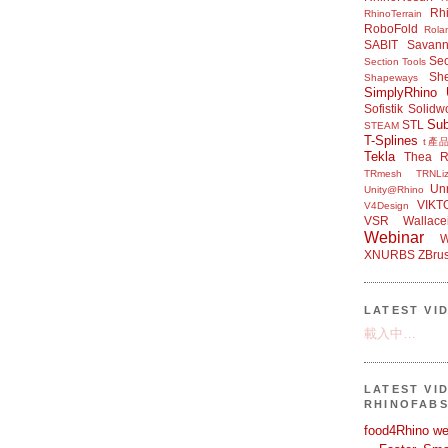
Rh
RhinoTerrain
RoboFold
Rola
SABIT
Savan
Sec
Section Tools
Sh
Shapeways
SimplyRhino 
Sofistik
Solidw
Su
STL
STEAM
T-Splines
t產
Tekla
Thea R
TRmesh
TRNLiz
Unr
Unity@Rhino
VIKT
V4Design
VSR
Wallace
Webinar
W
XNURBS
ZBru
LATEST VI
載入中…
LATEST VI
RHINOFAB
food4Rhino we