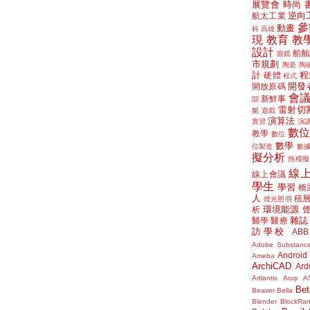
展覽會
時尚
逆向
航太工業
參
動畫
科
高雄
現
教育
教
設計
船舶
眼鏡
市規劃
陶瓷
陶
計
程
硬體
程式
開發
開放原碼
會
新鮮事
聞
雷射切
艇
遊戲
演算法
實習
演
數
教學
數位
數學
位製造
數
擬分析
熱模擬
線
線上會議
學生
學習
橋
人
積
燈光照明
環境能源
析
雜誌
醫學
醫療
訪學校
ABB
Adobe Substanc
Android
Ameba
ArchiCAD
Ard
Artlantis
Arup
A
Bet
Beaver
Bella
Blender
BlockRa