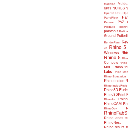
Molde
Modelab
NURBS
N
NFTS
OpenNURBS
Op
Pan
PanelFlow
PAZ
Patreon
Piegatto
plani
pointools
Pollina
Ground
Pufferf
Rev
RenderFarm
Rhino 5
3d
Windows
Rhi
Rhino 8
Rhi
Compute
Rhino
MAC
Rhino f
Labs
Rhino Me
Rhino.Education
Rhino.inside.R
Rhino.insideRevit
Rhino3D.Eudc
Rhino3DPrint
Rhino
RhinoAir
RhinoCAM
Rh
R
RhinoDay
RhinoFabSt
RhinoLands
R
RhinoNest
RhinoResurf
R