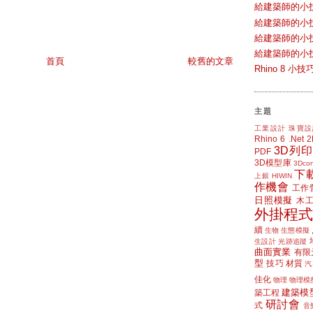
給建築師的小
給建築師的小
給建築師的小
給建築師的小
首頁
較舊的文章
Rhino 8 
主題
工業設計
珠寶設
Rhino 6
.Net
3D列印
PDF
3D模型庫
3Dcon
下
上銀 HIWIN
作機會
工作
日照模擬
木
外掛程式
續
生物
生態模擬
生設計
光跡追蹤
曲面實業
有限
型
技巧
材質
汽
佳化
物理
物理模
建築模
築工程
研討會
式
音