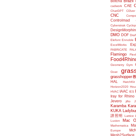
Brazil
Botcha
CAE
cadwork
ChatGPT
Cl3ver
CNC
Compo
Controlmad
Cyberstrak
Cyclop
DesignMorphi
DMO
DOF
Draf
Elefont
Ennoble
Exp
ExcelWorks
FABRICATE
FAL
Flamingo
Flex
Food4Rhin
Geometry Gym
gras
Goat
grasshoppe
HAL
HatchKit
Horizon2020
Houd
IAAC
HVAC
IES
Iray for Rhino
Jevero
jifto
Karamba
Kar
KUKA
Ladybu
譜照明
Lattice
Mac 
Luxion
Mat
Mathematica
McN
Europe
Mesh2Surface