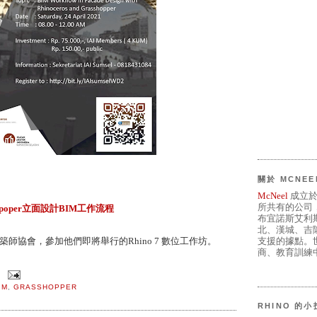
關於 MCNEE
McNeel
成立於
所共有的公司
sshpoper立面設計BIM工作流程
布宜諾斯艾利
北、漢城、吉
和印尼建築師協會，參加他們即將舉行的Rhino 7 數位工作坊。
支援的據點。世
商、教育訓練中
IM
,
GRASSHOPPER
RHINO 的