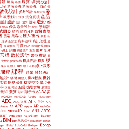
珠寶設計
書籍
珠寶
氣候
泰國
工程
逆向掃描
逆向掃描、時尚
骨
數化設計
彩
參數設計
專案管理
學
產品
教學影片
混合實境
深圳
造船
設計
都
設計
設備
設計運算
景觀設
傢俱
場景設計
磁
傢具
幾何
式開發
虛擬實境
結構
結構分析
者
匯入/匯出
雲端
黑客松
新北
新
議
資料結構
資訊管理
滑鼠
聖家堂
遊
割
電影
電腦繪圖
飾品
圖紙配置
圖塊
碩士
網格
影片
影片
講
網路應用
製造
位形構
數位設計
數位構築
數
模
模具設計
模擬
據視覺化
數據結構
線上教學
獎學金
線上 BIM
線上活動
課程
上課程
鞋業
鞋類設計
機器
梁設計
橋樑
機構模擬
機型人
檔案交換
層製造
雕塑
優化
環境分
聲學
點雲
擴增實境
講座
韓國
瀏覽器
藝術
競賽
AA參
顯示卡
AA
顯示
ACADIA
AchiCAD
Adobe Illustrator
AEC
AI
e
AEC.建築
AI 設計
AIA
APP
AR
Ansys
AP
Apple
ArchCut
ART
uino
Arena4D
ARTC
Arion
SKET
Autodesk
AutoGraph
Badger
BIM
a
BIM產品設計
BIMscript
Bison
Bongo
nger
BMW
BobCAM
Boltgen