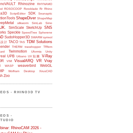
inoVAULT
Rhinozine
RHYNAMO
nd
ROSOCOOP
Rotoblade
Rr Rhino
na3D
SDK
ScriptEditor
Seanaptic
ShapeDiver
tionTools
ShapeMap
eepMetal
silkworm
SimLab
Simo
UK.
SNS
SimScale
SketchUp
orks
Speckle
SpeedTree
Spherene
bD
SudoHopper3D
SWARM
symvol
TDM Solutions
TACO
品設計
TAS
ender
THERM
trasshopper
TRfem
Twinmotion
ard
Uformia
Unity
V-Ray
eal
UPB
Urbano
UV貼圖
VisualARQ
VR
Vray
OR
VIM
i
weaverbird
WebGL
WASP
IP
Wolfram Desktop
XirusCAD
sh
Zoo
DEOS - RHINO3D TV
DEOS -
STUDIO
binar: RhinoCAM 2026 -