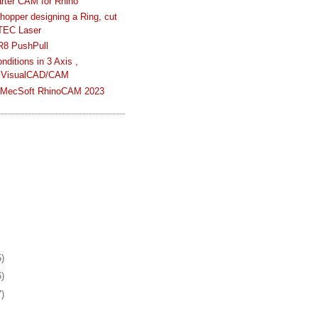
rter CAM for Rhino
hopper designing a Ring, cut
TEC Laser
R8 PushPull
ditions in 3 Axis ,
 VisualCAD/CAM
n MecSoft RhinoCAM 2023
5)
6)
7)