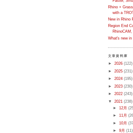
Faster, Sma
Rhino + Grass
with a TRO
New in Rhino 
Region End Con
RhinoCAM,
What's new i
文章資料庫
►
2026
(122)
►
2025
(231)
►
2024
(195)
►
2023
(230)
►
2022
(243)
▼
2021
(238)
►
12月
(2
►
11月
(2
►
10月
(3
►
9月
(11)