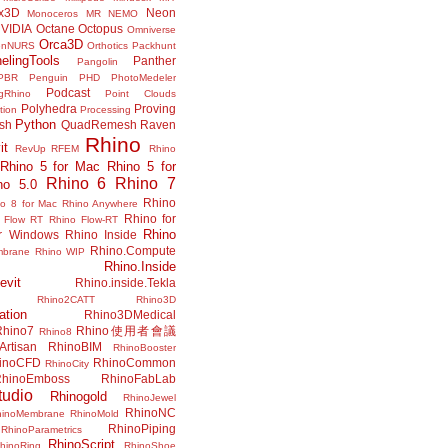
x3D
Neon
Monoceros
MR
NEMO
VIDIA
Octane
Octopus
Omniverse
Orca3D
enNURS
Orthotics
Packhunt
elingTools
Panther
Pangolin
PBR
Penguin
PHD
PhotoMedeler
Podcast
ngRhino
Point Clouds
Polyhedra
Proving
tion
Processing
Python
ish
QuadRemesh
Raven
Rhino
it
RevUp
RFEM
Rhino
Rhino 5 for Mac
Rhino 5 for
Rhino 6
Rhino 7
no 5.0
Rhino
no 8 for Mac
Rhino Anywhere
Rhino for
 Flow RT
Rhino Flow-RT
Rhino
or Windows
Rhino Inside
Rhino.Compute
mbrane
Rhino WIP
Rhino.Inside
evit
Rhino.inside.Tekla
Rhino2CATT
Rhino3D
ation
Rhino3DMedical
Rhino7
Rhino使用者會議
Rhino8
Artisan
RhinoBIM
RhinoBooster
inoCFD
RhinoCommon
RhinoCity
hinoEmboss
RhinoFabLab
udio
Rhinogold
RhinoJewel
RhinoNC
hinoMembrane
RhinoMold
RhinoPiping
RhinoParametrics
RhinoScript
hinoRing
RhinoShoe