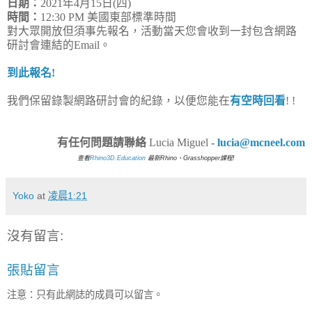
日期：
2021年4月15日(四)
時間：
12:30 PM 美國東部標準時間
對大眾開放但須事先報名，活動當天您會收到一封包含網路
研討會連結的Email。
到此報名!
我們保留錄製網路研討會的紀錄，以便您能在
有空時回看
! !
有任何問題請聯絡
Lucia Miguel
-
lucia@mcneel.com
查看
Rhino3D.Education
最新Rhino、Grasshopper課程!
Yoko
at
凌晨1:21
沒有留言:
張貼留言
注意：只有此網誌的成員可以留言。