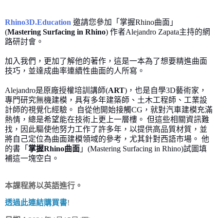
Rhino3D.Education
邀請您參加「掌握Rhino曲面」
(
Mastering Surfacing in Rhino
) 作者Alejandro Zapata主持的網
路研討會。
加入我們，更加了解他的著作，這是一本為了想要精進曲面
技巧，並達成曲率連續性曲面的人所寫。
Alejandro是原廠授權培訓講師
(
ART
)，也是自學3D藝術家，
專門研究無機建模，具有多年建築師、土木工程師、工業設
計師的視覺化經驗。 自從他開始接觸CG，就對汽車建模充滿
熱情，總是希望能在技術上更上一層樓。 但這些相關資訊難
找，因此驅使他努力工作了許多年，以提供高品質材質，並
將自己定位為曲面建模領域的參考，尤其針對西語市場。 他
的書「
掌握Rhino曲面
」(Mastering Surfacing in Rhino)試圖填
補這一塊空白。
本課程將以英語進行。
透過此連結購買書
!