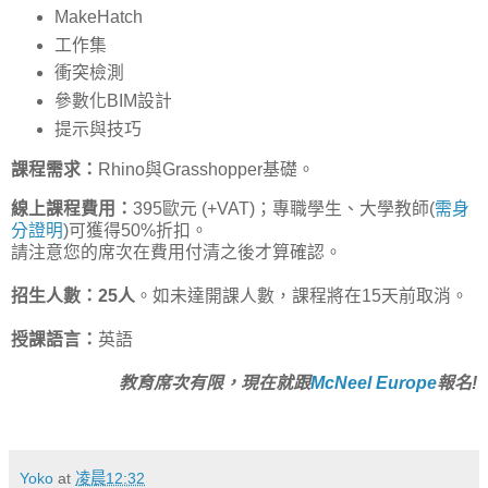
MakeHatch
工作集
衝突檢測
參數化BIM設計
提示與技巧
課程需求：
Rhino與Grasshopper基礎。
線上課程費用：
395歐元 (+VAT)；專職學生、大學教師(
需身
分證明
)可獲得50%折扣。
請注意您的席次在費用付清之後才算確認。
招生人數：25人
。如未達開課人數，課程將在15天前取消。
授課語言：
英語
教育席次有限，現在就跟
McNeel Europe
報名!
Yoko
at
凌晨12:32