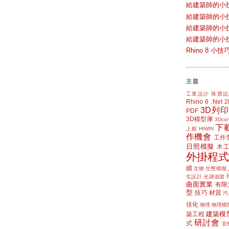
給建築師的小
給建築師的小
給建築師的小
給建築師的小
Rhino 8 
主題
工業設計
珠寶設
Rhino 6
.Net
3D列印
PDF
3D模型庫
3Dcon
下
上銀 HIWIN
作機會
工作
日照模擬
木
外掛程式
續
生物
生態模擬
生設計
光跡追蹤
曲面實業
有限
型
技巧
材質
汽
佳化
物理
物理模
建築模
築工程
研討會
式
音