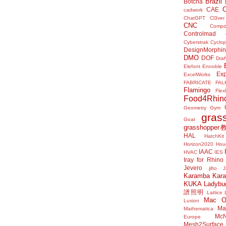
Brazil
Botcha
CAE
cadwork
ChatGPT
Cl3ver
CNC
Compo
Controlmad
Cyberstrak
Cyclop
DesignMorphi
DMO
DOF
Draf
Elefont
Ennoble
Exp
ExcelWorks
FABRICATE
FAL
Flamingo
Flex
Food4Rhin
Geometry Gym
gras
Goat
grasshoppe
HAL
HatchKit
Horizon2020
Houd
IAAC
HVAC
IES
Iray for Rhino
Jevero
jifto
Karamba
Kar
KUKA
Ladybu
譜照明
Lattice
Mac 
Luxion
Mat
Mathematica
McN
Europe
Mesh2Surface