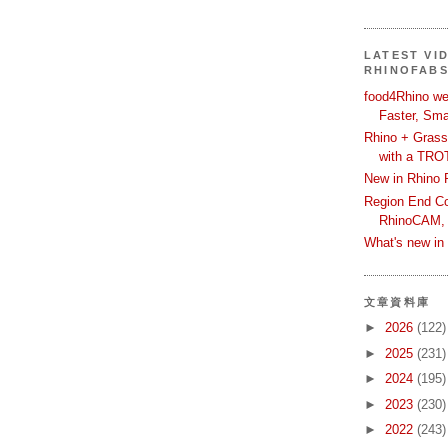
LATEST VI
RHINOFAB
food4Rhino we
Faster, Sma
Rhino + Grass
with a TRO
New in Rhino 
Region End Con
RhinoCAM,
What's new i
文章資料庫
►
2026
(122)
►
2025
(231)
►
2024
(195)
►
2023
(230)
►
2022
(243)