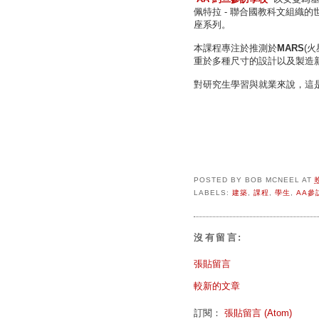
佩特拉 - 聯合國教科文組織
座系列。
本課程專注於推測於
MARS
(
重於多種尺寸的設計以及製造
對研究生學習與就業來說，這
POSTED BY
BOB MCNEEL
AT
LABELS:
建築
,
課程
,
學生
,
AA參
沒有留言:
張貼留言
較新的文章
訂閱：
張貼留言 (Atom)