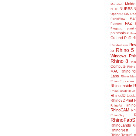
Molde
Modelab
NURBS
N
NFTS
OpenNURBS
Op
Pan
PanelFlow
PAZ
Patreon
Piegatto
plani
pointools
Pollina
Ground
Pufferf
Rev
RenderFarm
Rhino 5
3d
Windows
Rhi
Rhino 8
Rhi
Compute
Rhino
MAC
Rhino f
Labs
Rhino Me
Rhino.Education
Rhino.inside.R
Rhino.insideRevit
Rhino3D.Eudc
Rhino3DPrint
Rhino
RhinoAir
RhinoCAM
Rh
R
RhinoDay
RhinoFabSt
RhinoLands
R
RhinoNest
RhinoResurf
R