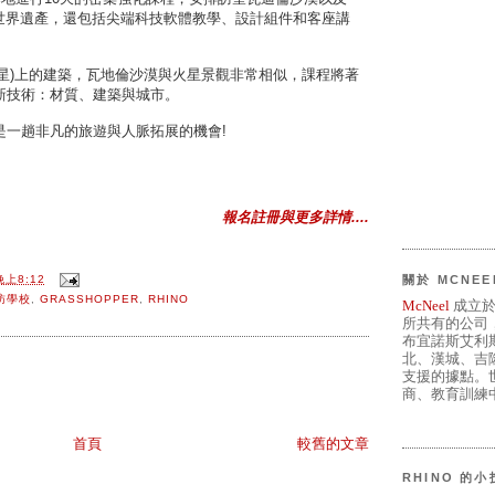
的世界遺產，還包括尖端科技軟體教學、設計組件和客座講
火星)上的建築，瓦地倫沙漠與火星景觀非常相似，課程將著
新技術：材質、建築與城市。
是一趟非凡的旅遊與人脈拓展的機會!
報名註冊與更多詳情....
關於 MCNEE
晚上8:12
訪學校
,
GRASSHOPPER
,
RHINO
McNeel
成立於
所共有的公司
布宜諾斯艾利
北、漢城、吉
支援的據點。世
商、教育訓練中
首頁
較舊的文章
RHINO 的