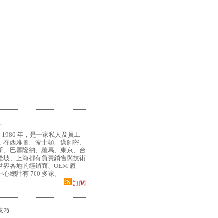
L
 1980 年，是一家私人及員工
，在西雅圖、波士頓、邁阿密、
斯、巴塞隆納、羅馬、東京、台
隆坡、上海都有負責銷售與技術
界各地的經銷商、OEM 廠
心總計有 700 多家。
訂閱
小技巧