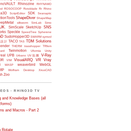
inoVAULT
Rhinozine
RHYNAMO
nd
ROSOCOOP
Rotoblade
Rr Rhino
na3D
SDK
ScriptEditor
Seanaptic
ShapeDiver
tionTools
ShapeMap
eepMetal
silkworm
SimLab
Simo
UK.
SNS
SimScale
SketchUp
orks
Speckle
SpeedTree
Spherene
bD
SudoHopper3D
SWARM
symvol
TDM Solutions
TACO
品設計
TAS
ender
THERM
trasshopper
TRfem
Twinmotion
ard
Uformia
Unity
V-Ray
eal
UPB
Urbano
UV貼圖
VisualARQ
VR
Vray
OR
VIM
i
weaverbird
WebGL
WASP
IP
Wolfram Desktop
XirusCAD
sh
Zoo
DEOS - RHINO3D TV
ng and Knowledge Bases (all
tforms)
ons and Macros - Part 2
 Rotate