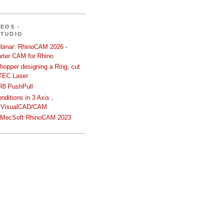
DEOS -
STUDIO
binar: RhinoCAM 2026 -
rter CAM for Rhino
hopper designing a Ring, cut
TEC Laser
R8 PushPull
ditions in 3 Axis ,
 VisualCAD/CAM
n MecSoft RhinoCAM 2023