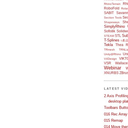
Rh
RhinoTerrain
RoboFold
Rola
SABIT
Savan
Sec
Section Tools
Sh
Shapeways
SimplyRhino 
Sofistik
Solidw
Su
STL
STEAM
T-Splines
t產
Tekla
Thea R
TRmesh
TRNLiz
Unr
Unity@Rhino
VIKT
V4Design
VSR
Wallace
Webinar
W
XNURBS
ZBru
LATEST VI
2 Axis Profili
desktop pla
Toolbars Butt
016 Rec Array
015 Remap
014 Move then