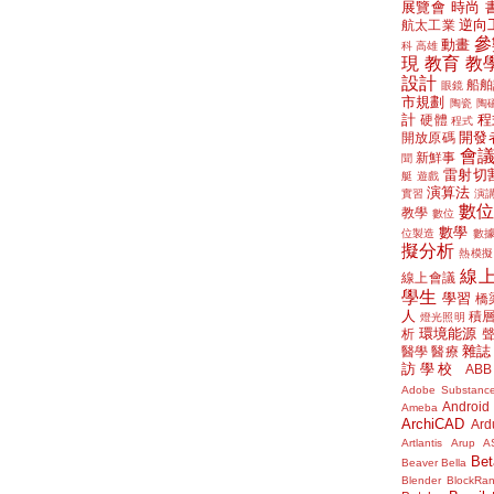
展覽會
時尚
逆向
航太工業
參
動畫
科
高雄
現
教育
教
設計
船舶
眼鏡
市規劃
陶瓷
陶
計
程
硬體
程式
開發
開放原碼
會
新鮮事
聞
雷射切
艇
遊戲
演算法
實習
演
數
教學
數位
數學
位製造
數
擬分析
熱模擬
線
線上會議
學生
學習
橋
人
積
燈光照明
環境能源
析
雜誌
醫學
醫療
訪學校
ABB
Adobe Substanc
Android
Ameba
ArchiCAD
Ard
Artlantis
Arup
A
Bet
Beaver
Bella
Blender
BlockRa