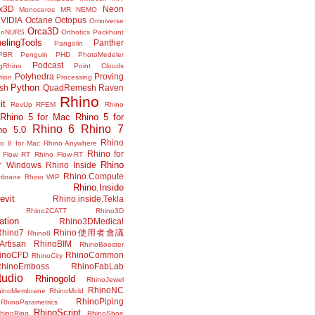
x3D
Neon
Monoceros
MR
NEMO
VIDIA
Octane
Octopus
Omniverse
Orca3D
enNURS
Orthotics
Packhunt
elingTools
Panther
Pangolin
PBR
Penguin
PHD
PhotoMedeler
Podcast
ngRhino
Point Clouds
Polyhedra
Proving
tion
Processing
Python
ish
QuadRemesh
Raven
Rhino
it
RevUp
RFEM
Rhino
Rhino 5 for Mac
Rhino 5 for
Rhino 6
Rhino 7
no 5.0
Rhino
no 8 for Mac
Rhino Anywhere
Rhino for
 Flow RT
Rhino Flow-RT
Rhino
or Windows
Rhino Inside
Rhino.Compute
mbrane
Rhino WIP
Rhino.Inside
evit
Rhino.inside.Tekla
Rhino2CATT
Rhino3D
ation
Rhino3DMedical
Rhino7
Rhino使用者會議
Rhino8
Artisan
RhinoBIM
RhinoBooster
inoCFD
RhinoCommon
RhinoCity
hinoEmboss
RhinoFabLab
udio
Rhinogold
RhinoJewel
RhinoNC
hinoMembrane
RhinoMold
RhinoPiping
RhinoParametrics
RhinoScript
hinoRing
RhinoShoe