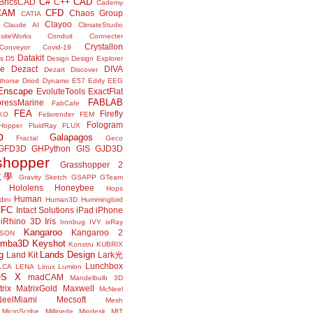
C#
CAD
BricsCAD
C++
Cademy
CAM
CFD
Chaos Group
CATIA
Clayoo
Claude AI
ClimateStudio
siteWorks
Conduit
Connecter
Crystallon
Conveyor
Covid-19
Datakit
s
D5
Design
Design Explorer
ne
Dezact
DIVA
Dezart
Discover
thorse
Driod
Dynamo
E57
Eddy
EEG
Enscape
EvoluteTools
ExactFlat
FABLAB
ressMarine
FabCafe
FEA
Firefly
KO
Felixrender
FEM
Fologram
Hopper
FluidRay
FLUX
o
Galapagos
Fractal
Geco
GFD3D
GHPython
GIS
GJD3D
shopper
Grasshopper 2
r教學
Gravity Sketch
GSAPP
GTeam
Hololens
Honeybee
Hops
Human
ini
Human3D
Hummingbird
IFC
Intact Solutions
iPad
iPhone
iRhino 3D
Iris
Ironbug
IVY
ixRay
Kangaroo
Kangaroo 2
JSON
amba3D
Keyshot
Konstru
KUBRIX
g
Lands Design
Land Kit
Lark光
Lunchbox
LCA
LENA
Linux
Lumion
OS X
madCAM
Mandelbulb 3D
rix
MatrixGold
Maxwell
McNeel
eelMiami
Mecsoft
Mesh
MicroScribe
Millipede
Mindesk
MIT