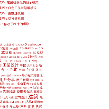
技巧: 建築視覺化的顯示模式
技巧：白色工作室顯示模式
技巧：兩點透視圖
技巧：切換透視圖
小技巧：修改子物件的選取
Grasshopper
計
線上課程
GJD3D
2D製圖
2SHAPES
3D
2D繪圖
3D
3D建模
3D模型
3D掃描
3D設計
64位元
nexion
3DRudder
3Dxu
上海
載
工
工作坊
土木工程
大師課
工作
工業設計
中國
分析
營
元宇宙
台北
台灣
台中
台南
工
外掛
外掛程式彩現
永
外掛程式 Panther
用戶分享
用戶新聞
交通運輸
仿
成功案例
地景
收縮包裝
地景設計
快速成
元素分析
自由曲面
西班牙文
汽車設計
使用者會議
拓樸最
車
建築
室內設計
玩具
建
擬
南投
活動
型
建築BIM
看圖程
架構分析
修正版
家具
家俱
展覽
香港
樂