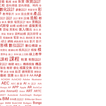
珠寶設計
書籍
珠寶
氣候
泰國
工程
逆向掃描
逆向掃描、時尚
骨
數化設計
彩
參數設計
專案管理
學
產品
教學影片
混合實境
深圳
造船
設計
都
設計
設備
設計運算
景觀設
傢俱
場景設計
磁
傢具
幾何
式開發
虛擬實境
結構
結構分析
者
匯入/匯出
雲端
黑客松
新北
新
議
資料結構
資訊管理
滑鼠
聖家堂
遊
割
電影
電腦繪圖
飾品
圖紙配置
圖塊
碩士
網格
影片
影片
講
網路應用
製造
位形構
數位設計
數位構築
數
模
模具設計
模擬
據視覺化
數據結構
線上教學
獎學金
線上 BIM
線上活動
課程
上課程
鞋業
鞋類設計
機器
梁設計
橋樑
機構模擬
機型人
檔案交換
層製造
雕塑
優化
環境分
聲學
點雲
擴增實境
講座
韓國
瀏覽器
藝術
競賽
AA參
顯示卡
AA
顯示
ACADIA
AchiCAD
Adobe Illustrator
AEC
AI
e
AEC.建築
AI 設計
AIA
APP
AR
Ansys
AP
Apple
ArchCut
ART
uino
Arena4D
ARTC
Arion
SKET
Autodesk
AutoGraph
Badger
BIM
a
BIM產品設計
BIMscript
Bison
Bongo
nger
BMW
BobCAM
Boltgen