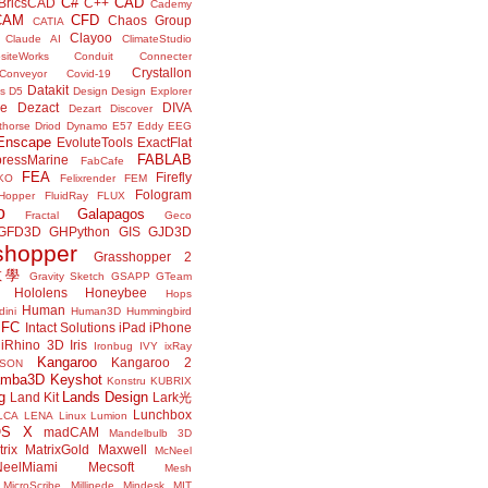
C#
CAD
BricsCAD
C++
Cademy
CAM
CFD
Chaos Group
CATIA
Clayoo
Claude AI
ClimateStudio
siteWorks
Conduit
Connecter
Crystallon
Conveyor
Covid-19
Datakit
s
D5
Design
Design Explorer
ne
Dezact
DIVA
Dezart
Discover
thorse
Driod
Dynamo
E57
Eddy
EEG
Enscape
EvoluteTools
ExactFlat
FABLAB
ressMarine
FabCafe
FEA
Firefly
KO
Felixrender
FEM
Fologram
Hopper
FluidRay
FLUX
o
Galapagos
Fractal
Geco
GFD3D
GHPython
GIS
GJD3D
shopper
Grasshopper 2
r教學
Gravity Sketch
GSAPP
GTeam
Hololens
Honeybee
Hops
Human
ini
Human3D
Hummingbird
IFC
Intact Solutions
iPad
iPhone
iRhino 3D
Iris
Ironbug
IVY
ixRay
Kangaroo
Kangaroo 2
JSON
amba3D
Keyshot
Konstru
KUBRIX
g
Lands Design
Land Kit
Lark光
Lunchbox
LCA
LENA
Linux
Lumion
OS X
madCAM
Mandelbulb 3D
rix
MatrixGold
Maxwell
McNeel
eelMiami
Mecsoft
Mesh
MicroScribe
Millipede
Mindesk
MIT