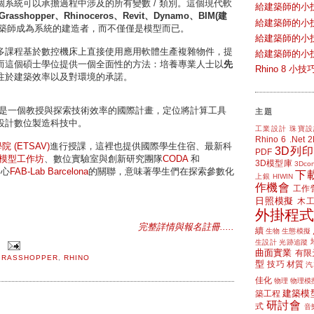
系統可以承擔過程中涉及的所有變數 / 類別。這個現代軟
給建築師的小
Grasshopper、Rhinoceros、Revit、Dynamo、BIM(建
給建築師的小
築師成為系統的建造者，而不僅僅是模型而已。
給建築師的小
多課程基於數控機床上直接使用應用軟體生產複雜物件，提
給建築師的小
而這個碩士學位提供一個全面性的方法：培養專業人士以
先
Rhino 8 
注於建築效率以及對環境的承諾。
是一個教授與探索技術效率的國際計畫，定位將計算工具
主題
設計數位製造科技中。
工業設計
珠寶設
Rhino 6
.Net
院 (ETSAV)
進行授課，這裡也提供國際學生住宿、最新科
3D列印
PDF
模型工作坊
、數位實驗室與創新研究團隊
CODA
和
3D模型庫
3Dcon
中心
FAB-Lab Barcelona
的關聯，意味著學生們在探索參數化
下
上銀 HIWIN
。
作機會
工作
日照模擬
木
外掛程式
完整詳情與報名註冊.....
續
生物
生態模擬
生設計
光跡追蹤
曲面實業
有限
GRASSHOPPER
,
RHINO
型
技巧
材質
汽
佳化
物理
物理模
建築模
築工程
研討會
式
音