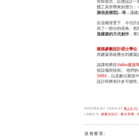
何與形式，以便設計一個
體工具所帶來的潛力：
築信息模型)...等，
讓建
在這種背景下，今日許
供了一部分的視角。然
進建築的方式創作
，專
建築參數設計碩士學位
與建築系統整合到建築
該課程將在
Vallès建築學
技設備與技術。 他們的
SMIA
，以及數位製造
設計時將有許多可能性
POSTED BY
YOKO
AT
晚上8:51
LABELS:
參數化設計
,
數位形構
,
沒有留言: