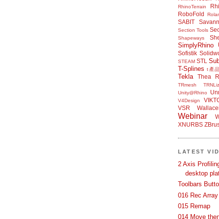
Rh
RhinoTerrain
RoboFold
Rola
SABIT
Savan
Sec
Section Tools
Sh
Shapeways
SimplyRhino 
Sofistik
Solidw
Su
STL
STEAM
T-Splines
t產
Tekla
Thea R
TRmesh
TRNLiz
Unr
Unity@Rhino
VIKT
V4Design
VSR
Wallace
Webinar
W
XNURBS
ZBru
LATEST VI
2 Axis Profili
desktop pla
Toolbars Butt
016 Rec Array
015 Remap
014 Move then