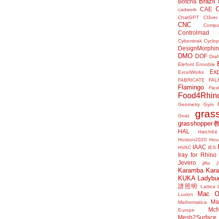
Brazil
Botcha
CAE
cadwork
ChatGPT
Cl3ver
CNC
Compo
Controlmad
Cyberstrak
Cyclop
DesignMorphi
DMO
DOF
Draf
Elefont
Ennoble
Exp
ExcelWorks
FABRICATE
FAL
Flamingo
Flex
Food4Rhin
Geometry Gym
gras
Goat
grasshoppe
HAL
HatchKit
Horizon2020
Houd
IAAC
HVAC
IES
Iray for Rhino
Jevero
jifto
Karamba
Kar
KUKA
Ladybu
譜照明
Lattice
Mac 
Luxion
Mat
Mathematica
McN
Europe
Mesh2Surface