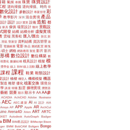
珠寶設計
書籍
珠寶
氣候
泰國
工程
逆向掃描
逆向掃描、時尚
骨
數化設計
彩
參數設計
專案管理
學
產品
教學影片
混合實境
深圳
造船
設計
都
設計
設備
設計運算
景觀設
傢俱
場景設計
磁
傢具
幾何
式開發
虛擬實境
結構
結構分析
者
匯入/匯出
雲端
黑客松
新北
新
議
資料結構
資訊管理
滑鼠
聖家堂
遊
割
電影
電腦繪圖
飾品
圖紙配置
圖塊
碩士
網格
影片
影片
講
網路應用
製造
位形構
數位設計
數位構築
數
模
模具設計
模擬
據視覺化
數據結構
線上教學
獎學金
線上 BIM
線上活動
課程
上課程
鞋業
鞋類設計
機器
梁設計
橋樑
機構模擬
機型人
檔案交換
層製造
雕塑
優化
環境分
聲學
點雲
擴增實境
講座
韓國
瀏覽器
藝術
競賽
AA參
顯示卡
AA
顯示
ACADIA
AchiCAD
Adobe Illustrator
AEC
AI
e
AEC.建築
AI 設計
AIA
APP
AR
Ansys
AP
Apple
ArchCut
ART
uino
Arena4D
ARTC
Arion
SKET
Autodesk
AutoGraph
Badger
BIM
a
BIM產品設計
BIMscript
Bison
Bongo
nger
BMW
BobCAM
Boltgen