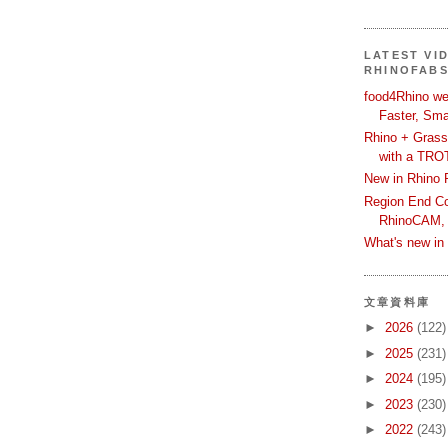
LATEST VI
RHINOFAB
food4Rhino we
Faster, Sma
Rhino + Grass
with a TRO
New in Rhino 
Region End Con
RhinoCAM,
What's new i
文章資料庫
►
2026
(122)
►
2025
(231)
►
2024
(195)
►
2023
(230)
►
2022
(243)