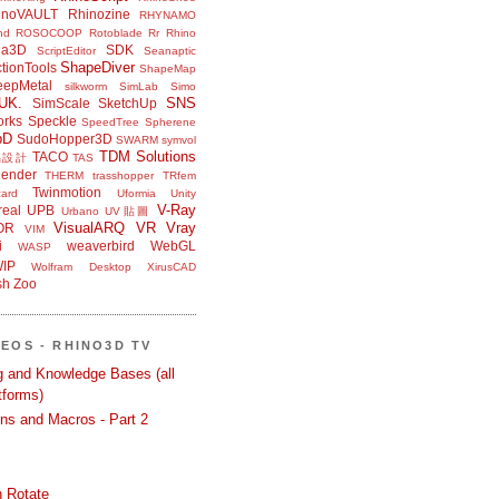
inoVAULT
Rhinozine
RHYNAMO
nd
ROSOCOOP
Rotoblade
Rr Rhino
na3D
SDK
ScriptEditor
Seanaptic
ShapeDiver
tionTools
ShapeMap
eepMetal
silkworm
SimLab
Simo
UK.
SNS
SimScale
SketchUp
orks
Speckle
SpeedTree
Spherene
bD
SudoHopper3D
SWARM
symvol
TDM Solutions
TACO
品設計
TAS
ender
THERM
trasshopper
TRfem
Twinmotion
ard
Uformia
Unity
V-Ray
eal
UPB
Urbano
UV貼圖
VisualARQ
VR
Vray
OR
VIM
i
weaverbird
WebGL
WASP
IP
Wolfram Desktop
XirusCAD
sh
Zoo
DEOS - RHINO3D TV
ng and Knowledge Bases (all
tforms)
ons and Macros - Part 2
 Rotate