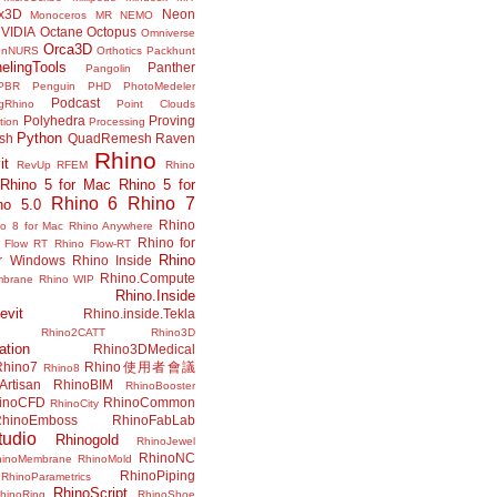
x3D
Neon
Monoceros
MR
NEMO
VIDIA
Octane
Octopus
Omniverse
Orca3D
enNURS
Orthotics
Packhunt
elingTools
Panther
Pangolin
PBR
Penguin
PHD
PhotoMedeler
Podcast
ngRhino
Point Clouds
Polyhedra
Proving
tion
Processing
Python
ish
QuadRemesh
Raven
Rhino
it
RevUp
RFEM
Rhino
Rhino 5 for Mac
Rhino 5 for
Rhino 6
Rhino 7
no 5.0
Rhino
no 8 for Mac
Rhino Anywhere
Rhino for
 Flow RT
Rhino Flow-RT
Rhino
or Windows
Rhino Inside
Rhino.Compute
mbrane
Rhino WIP
Rhino.Inside
evit
Rhino.inside.Tekla
Rhino2CATT
Rhino3D
ation
Rhino3DMedical
Rhino7
Rhino使用者會議
Rhino8
Artisan
RhinoBIM
RhinoBooster
inoCFD
RhinoCommon
RhinoCity
hinoEmboss
RhinoFabLab
udio
Rhinogold
RhinoJewel
RhinoNC
hinoMembrane
RhinoMold
RhinoPiping
RhinoParametrics
RhinoScript
hinoRing
RhinoShoe