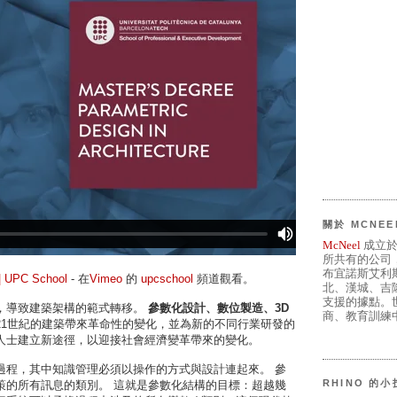
關於 MCNEE
McNeel
成立於
所共有的公司
布宜諾斯艾利
PC School
- 在
Vimeo
的
upcschool
頻道觀看。
北、漢城、吉
支援的據點。世
，導致建築架構的範式轉移。
參數化設計、數位製造、3D
商、教育訓練中
21世紀的建築帶來革命性的變化，並為新的不同行業研發的
人士建立新途徑，以迎接社會經濟變革帶來的變化。
過程，其中知識管理必須以操作的方式與設計連起來。 參
RHINO 的
策的所有訊息的類別。 這就是參數化結構的目標：超越幾