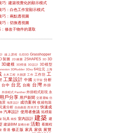
技巧: 建築視覺化的顯示模式
技巧：白色工作室顯示模式
技巧：兩點透視圖
技巧：切換透視圖
小技巧：修改子物件的選取
Grasshopper
計
線上課程
GJD3D
2D製圖
2SHAPES
3D
2D繪圖
3D
3D建模
3D模型
3D掃描
3D設計
64位元
nexion
3DRudder
3Dxu
上海
載
工
工作坊
土木工程
大師課
工作
工業設計
中國
分析
營
元宇宙
台北
台灣
台中
台南
工
外掛
外掛程式彩現
永
外掛程式 Panther
用戶分享
用戶新聞
交通運輸
仿
成功案例
地景
收縮包裝
地景設計
快速成
元素分析
自由曲面
西班牙文
汽車設計
使用者會議
拓樸最
車
建築
室內設計
玩具
建
擬
南投
活動
型
建築BIM
看圖程
架構分析
修正版
家具
家俱
展覽
香港
樂