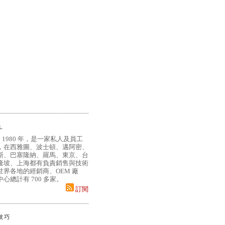
L
 1980 年，是一家私人及員工
，在西雅圖、波士頓、邁阿密、
斯、巴塞隆納、羅馬、東京、台
隆坡、上海都有負責銷售與技術
界各地的經銷商、OEM 廠
心總計有 700 多家。
訂閱
小技巧