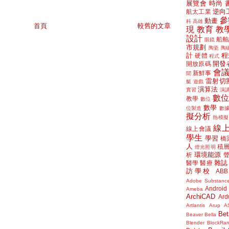
展覽會
時尚
逆向
航太工業
參
動畫
科
高雄
首頁
較舊的文章
現
教育
教
設計
船舶
眼鏡
市規劃
陶瓷
陶
計
程
硬體
程式
開發
開放原碼
會
新鮮事
聞
雷射切
艇
遊戲
演算法
實習
演
數
教學
數位
數學
位製造
數
擬分析
熱模擬
線
線上會議
學生
學習
橋
人
積
燈光照明
環境能源
析
雜誌
醫學
醫療
訪學校
ABB
Adobe Substanc
Android
Ameba
ArchiCAD
Ard
Artlantis
Arup
A
Bet
Beaver
Bella
Blender
BlockRa