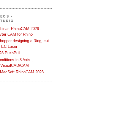
DEOS -
STUDIO
binar: RhinoCAM 2026 -
rter CAM for Rhino
hopper designing a Ring, cut
TEC Laser
R8 PushPull
ditions in 3 Axis ,
 VisualCAD/CAM
n MecSoft RhinoCAM 2023