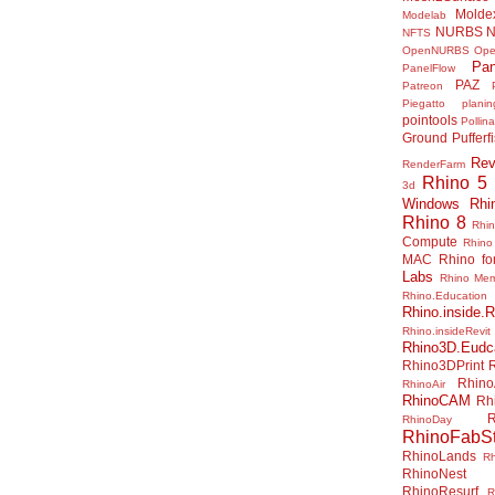
Molde
Modelab
NURBS
N
NFTS
OpenNURBS
Op
Pan
PanelFlow
PAZ
Patreon
Piegatto
plani
pointools
Pollina
Ground
Pufferf
Rev
RenderFarm
Rhino 5
3d
Windows
Rhi
Rhino 8
Rhi
Compute
Rhino
MAC
Rhino f
Labs
Rhino Me
Rhino.Education
Rhino.inside.R
Rhino.insideRevit
Rhino3D.Eudc
Rhino3DPrint
Rhino
RhinoAir
RhinoCAM
Rh
R
RhinoDay
RhinoFabSt
RhinoLands
R
RhinoNest
RhinoResurf
R