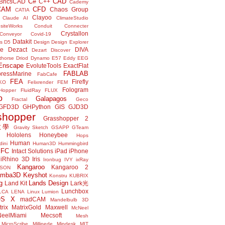
C#
CAD
BricsCAD
C++
Cademy
CAM
CFD
Chaos Group
CATIA
Clayoo
Claude AI
ClimateStudio
siteWorks
Conduit
Connecter
Crystallon
Conveyor
Covid-19
Datakit
s
D5
Design
Design Explorer
ne
Dezact
DIVA
Dezart
Discover
thorse
Driod
Dynamo
E57
Eddy
EEG
Enscape
EvoluteTools
ExactFlat
FABLAB
ressMarine
FabCafe
FEA
Firefly
KO
Felixrender
FEM
Fologram
Hopper
FluidRay
FLUX
o
Galapagos
Fractal
Geco
GFD3D
GHPython
GIS
GJD3D
shopper
Grasshopper 2
r教學
Gravity Sketch
GSAPP
GTeam
Hololens
Honeybee
Hops
Human
ini
Human3D
Hummingbird
IFC
Intact Solutions
iPad
iPhone
iRhino 3D
Iris
Ironbug
IVY
ixRay
Kangaroo
Kangaroo 2
JSON
amba3D
Keyshot
Konstru
KUBRIX
g
Lands Design
Land Kit
Lark光
Lunchbox
LCA
LENA
Linux
Lumion
OS X
madCAM
Mandelbulb 3D
rix
MatrixGold
Maxwell
McNeel
eelMiami
Mecsoft
Mesh
MicroScribe
Millipede
Mindesk
MIT