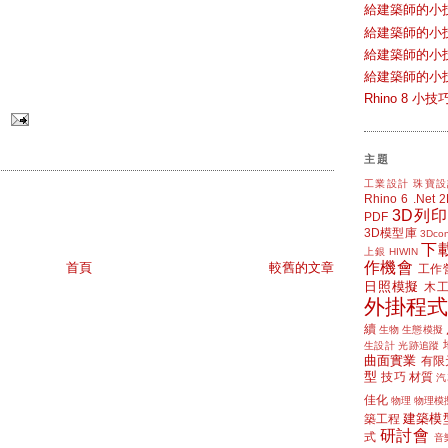
給建築師的小
給建築師的小
給建築師的小
給建築師的小
Rhino 8 
主題
工業設計
珠寶設
Rhino 6
.Net
3D列印
PDF
3D模型庫
3Dcon
下
上銀 HIWIN
作機會
首頁
較舊的文章
工作
日照模擬
木
外掛程式
續
生物
生態模擬
生設計
光跡追蹤
曲面實業
有限
型
技巧
材質
汽
佳化
物理
物理模
建築模
築工程
研討會
式
音