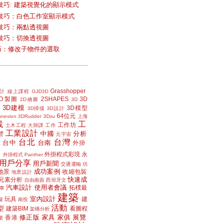
技巧: 建築視覺化的顯示模式
技巧：白色工作室顯示模式
技巧：兩點透視圖
技巧：切換透視圖
小技巧：修改子物件的選取
Grasshopper
計
線上課程
GJD3D
2D製圖
2SHAPES
3D
2D繪圖
3D
3D建模
3D模型
3D掃描
3D設計
64位元
nexion
3DRudder
3Dxu
上海
載
工
工作坊
土木工程
大師課
工作
工業設計
中國
分析
營
元宇宙
台北
台灣
台中
台南
工
外掛
外掛程式彩現
永
外掛程式 Panther
用戶分享
用戶新聞
交通運輸
仿
成功案例
地景
收縮包裝
地景設計
快速成
元素分析
自由曲面
西班牙文
汽車設計
使用者會議
拓樸最
車
建築
室內設計
玩具
建
擬
南投
活動
型
建築BIM
看圖程
架構分析
修正版
家具
家俱
展覽
香港
樂