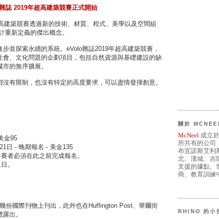
o 雜誌 2019年超高建築競賽正式開始
超高建築競賽透過新的技術、材質、程式、美學以及空間組
設計重新定義的傑出概念。
並探索永續的系統。eVolo雜誌2019年超高建築競賽，
社會、文化問題的企劃項目，包括自然資源與基礎建設的缺
城市的無序擴展。
都沒有限制，也沒有特定的高度要求，可以盡情發揮創意。
關於 MCNEE
McNeel
成立於
 美金95
所共有的公司
月21日 - 晚期報名 - 美金135
布宜諾斯艾利
止，參賽者必須在此之前完成報名。
北、漢城、吉
止日。
支援的據點。世
商、教育訓練中
份國際刊物上刊出，此外也在Huffington Post、華爾街
RHINO 的
體露出。