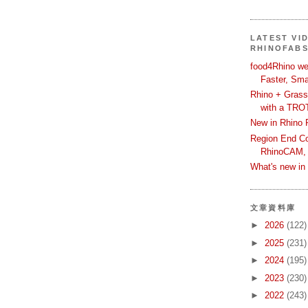
LATEST VI
RHINOFAB
food4Rhino we
Faster, Sma
Rhino + Grass
with a TRO
New in Rhino 
Region End Con
RhinoCAM,
What's new i
文章資料庫
►
2026
(122)
►
2025
(231)
►
2024
(195)
►
2023
(230)
►
2022
(243)