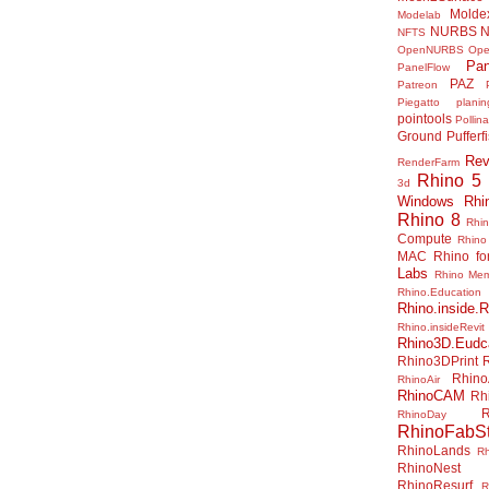
Molde
Modelab
NURBS
N
NFTS
OpenNURBS
Op
Pan
PanelFlow
PAZ
Patreon
Piegatto
plani
pointools
Pollina
Ground
Pufferf
Rev
RenderFarm
Rhino 5
3d
Windows
Rhi
Rhino 8
Rhi
Compute
Rhino
MAC
Rhino f
Labs
Rhino Me
Rhino.Education
Rhino.inside.R
Rhino.insideRevit
Rhino3D.Eudc
Rhino3DPrint
Rhino
RhinoAir
RhinoCAM
Rh
R
RhinoDay
RhinoFabSt
RhinoLands
R
RhinoNest
RhinoResurf
R