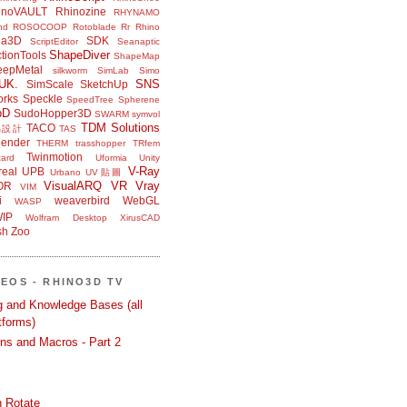
inoVAULT
Rhinozine
RHYNAMO
nd
ROSOCOOP
Rotoblade
Rr Rhino
na3D
SDK
ScriptEditor
Seanaptic
ShapeDiver
tionTools
ShapeMap
eepMetal
silkworm
SimLab
Simo
UK.
SNS
SimScale
SketchUp
orks
Speckle
SpeedTree
Spherene
bD
SudoHopper3D
SWARM
symvol
TDM Solutions
TACO
品設計
TAS
ender
THERM
trasshopper
TRfem
Twinmotion
ard
Uformia
Unity
V-Ray
eal
UPB
Urbano
UV貼圖
VisualARQ
VR
Vray
OR
VIM
i
weaverbird
WebGL
WASP
IP
Wolfram Desktop
XirusCAD
sh
Zoo
DEOS - RHINO3D TV
ng and Knowledge Bases (all
tforms)
ons and Macros - Part 2
 Rotate