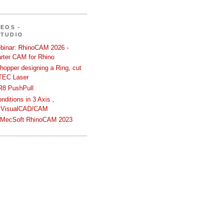
DEOS -
STUDIO
binar: RhinoCAM 2026 -
rter CAM for Rhino
hopper designing a Ring, cut
TEC Laser
R8 PushPull
ditions in 3 Axis ,
 VisualCAD/CAM
n MecSoft RhinoCAM 2023