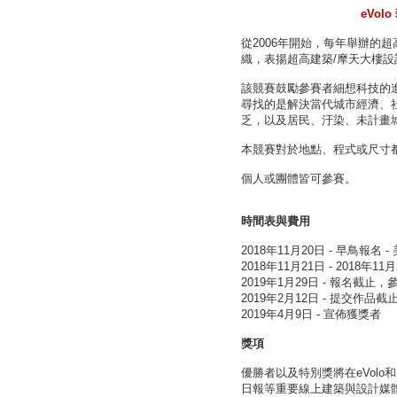
eVol
從2006年開始，每年舉辦的
織，表揚超高建築/摩天大樓
該競賽鼓勵參賽者細想科技的進步
尋找的是解決當代城市經濟、
乏，以及居民、汙染、未計畫
本競賽對於地點、程式或尺寸
個人或團體皆可參賽。
時間表與費用
2018年11月20日 - 早鳥報名 -
2018年11月21日 - 2018年11
2019年1月29日 - 報名截
2019年2月12日 - 提交作品截
2019年4月9日 - 宣佈獲獎者
獎項
優勝者以及特別獎將在eVolo和幾
日報等重要線上建築與設計媒