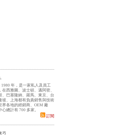
L
 1980 年，是一家私人及員工
，在西雅圖、波士頓、邁阿密、
斯、巴塞隆納、羅馬、東京、台
隆坡、上海都有負責銷售與技術
界各地的經銷商、OEM 廠
心總計有 700 多家。
訂閱
小技巧