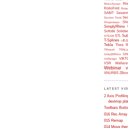
Rh
RhinoTerrain
RoboFold
Rola
SABIT
Savan
Sec
Section Tools
Sh
Shapeways
SimplyRhino 
Sofistik
Solidw
Su
STL
STEAM
T-Splines
t產
Tekla
Thea R
TRmesh
TRNLiz
Unr
Unity@Rhino
VIKT
V4Design
VSR
Wallace
Webinar
W
XNURBS
ZBru
LATEST VI
2 Axis Profili
desktop pla
Toolbars Butt
016 Rec Array
015 Remap
014 Move then