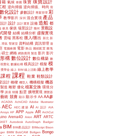
珠寶設計
書籍
珠寶
氣候
泰國
工程
逆向掃描
逆向掃描、時尚
骨
數化設計
彩
參數設計
專案管理
學
產品
教學影片
混合實境
深圳
造船
設計
都
設計
設備
設計運算
景觀設
傢俱
場景設計
磁
傢具
幾何
式開發
虛擬實境
結構
結構分析
者
匯入/匯出
雲端
黑客松
新北
新
議
資料結構
資訊管理
滑鼠
聖家堂
遊
割
電影
電腦繪圖
飾品
圖紙配置
圖塊
碩士
網格
影片
影片
講
網路應用
製造
位形構
數位設計
數位構築
數
模
模具設計
模擬
據視覺化
數據結構
線上教學
獎學金
線上 BIM
線上活動
課程
上課程
鞋業
鞋類設計
機器
梁設計
橋樑
機構模擬
機型人
檔案交換
層製造
雕塑
優化
環境分
聲學
點雲
擴增實境
講座
韓國
瀏覽器
藝術
競賽
AA參
顯示卡
AA
顯示
ACADIA
AchiCAD
Adobe Illustrator
AEC
AI
e
AEC.建築
AI 設計
AIA
APP
AR
Ansys
AP
Apple
ArchCut
ART
uino
Arena4D
ARTC
Arion
SKET
Autodesk
AutoGraph
Badger
BIM
a
BIM產品設計
BIMscript
Bison
Bongo
nger
BMW
BobCAM
Boltgen