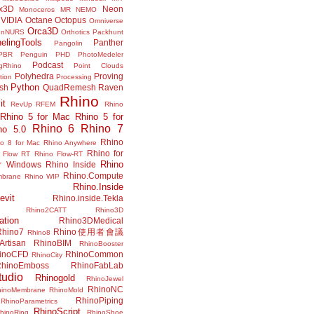
x3D
Neon
Monoceros
MR
NEMO
VIDIA
Octane
Octopus
Omniverse
Orca3D
enNURS
Orthotics
Packhunt
elingTools
Panther
Pangolin
PBR
Penguin
PHD
PhotoMedeler
Podcast
ngRhino
Point Clouds
Polyhedra
Proving
tion
Processing
Python
ish
QuadRemesh
Raven
Rhino
it
RevUp
RFEM
Rhino
Rhino 5 for Mac
Rhino 5 for
Rhino 6
Rhino 7
no 5.0
Rhino
no 8 for Mac
Rhino Anywhere
Rhino for
 Flow RT
Rhino Flow-RT
Rhino
or Windows
Rhino Inside
Rhino.Compute
mbrane
Rhino WIP
Rhino.Inside
evit
Rhino.inside.Tekla
Rhino2CATT
Rhino3D
ation
Rhino3DMedical
Rhino7
Rhino使用者會議
Rhino8
Artisan
RhinoBIM
RhinoBooster
inoCFD
RhinoCommon
RhinoCity
hinoEmboss
RhinoFabLab
udio
Rhinogold
RhinoJewel
RhinoNC
hinoMembrane
RhinoMold
RhinoPiping
RhinoParametrics
RhinoScript
hinoRing
RhinoShoe