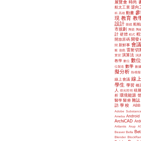
展覽會
時尚
逆向
航太工業
參
動畫
科
高雄
現
教育
教
設計
船舶
眼鏡
市規劃
陶瓷
陶
計
程
硬體
程式
開發
開放原碼
會
新鮮事
聞
雷射切
艇
遊戲
演算法
實習
演
數
教學
數位
數學
位製造
數
擬分析
熱模擬
線
線上會議
學生
學習
橋
人
積
燈光照明
環境能源
析
雜誌
醫學
醫療
訪學校
ABB
Adobe Substanc
Android
Ameba
ArchiCAD
Ard
Artlantis
Arup
A
Bet
Beaver
Bella
Blender
BlockRa