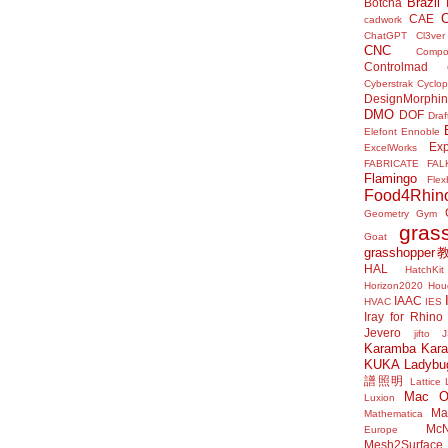
Brazil
Botcha
CAE
cadwork
ChatGPT
Cl3ver
CNC
Compo
Controlmad
Cyberstrak
Cyclop
DesignMorphi
DMO
DOF
Draf
Elefont
Ennoble
Exp
ExcelWorks
FABRICATE
FAL
Flamingo
Flex
Food4Rhin
Geometry Gym
gras
Goat
grasshoppe
HAL
HatchKit
Horizon2020
Houd
IAAC
HVAC
IES
Iray for Rhino
Jevero
jifto
Karamba
Kar
KUKA
Ladybu
譜照明
Lattice
Mac 
Luxion
Mat
Mathematica
McN
Europe
Mesh2Surface