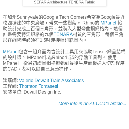
SEFAR Architecture TENERA Fabric
在加州Sunnyvale的Google Tech Corners希望為Google最近
校園擴建的中央廣場，帶來一些樹蔭。 Rhino的
MPanel
協
助設計完成上百個三角形，並裝入大型彎曲鋼網格內。這個
計畫需要特定規格的九個
TENARA
材質的三角形，每個三角
形在繃緊時必須在1.5吋連接樞紐範圍內。
MPanel
包含一組介面內含設計工具用來協助Tensile織品結構
的設計師。 MPanel作為Rhino4或5的浮動工具列。 使用
MPanel，從最初繪圖網格鬆弛到最後生產面板送入切割程序
的CAD，都可以隨自己意願操作。
建築師:
Valerio Dewalt Train Associates
工程師:
Thornton Tomasetti
安裝單位: Duvall Design Inc.
More info in an AECCafe article...