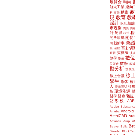
展覽會
時尚
逆向
航太工業
參
動畫
科
高雄
現
教育
教
設計
船舶
眼鏡
市規劃
陶瓷
陶
計
程
硬體
程式
開發
開放原碼
會
新鮮事
聞
雷射切
艇
遊戲
演算法
實習
演
數
教學
數位
數學
位製造
數
擬分析
熱模擬
線
線上會議
學生
學習
橋
人
積
燈光照明
環境能源
析
雜誌
醫學
醫療
訪學校
ABB
Adobe Substanc
Android
Ameba
ArchiCAD
Ard
Artlantis
Arup
A
Bet
Beaver
Bella
Blender
BlockRa