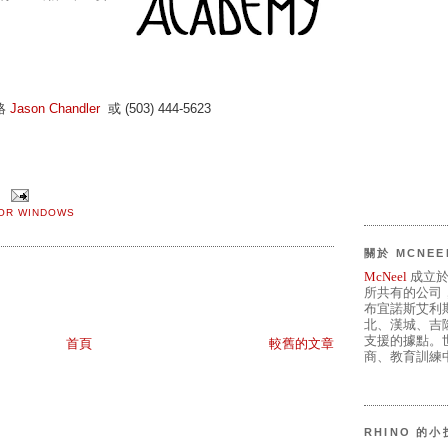
絡
Jason Chandler
或 (503) 444-5623
FOR WINDOWS
關於 MCNEE
McNeel
成立於
所共有的公司
布宜諾斯艾利
北、漢城、吉
支援的據點。世
首頁
較舊的文章
商、教育訓練中
RHINO 的