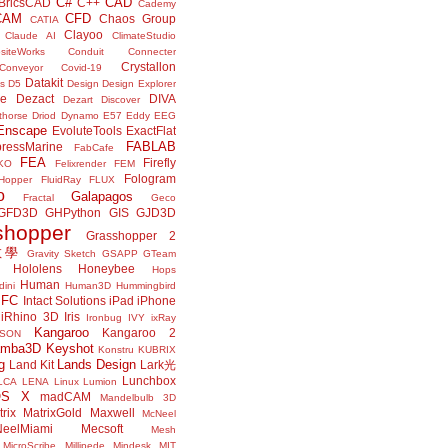
C#
CAD
BricsCAD
C++
Cademy
CAM
CFD
Chaos Group
CATIA
Clayoo
Claude AI
ClimateStudio
siteWorks
Conduit
Connecter
Crystallon
Conveyor
Covid-19
Datakit
s
D5
Design
Design Explorer
ne
Dezact
DIVA
Dezart
Discover
thorse
Driod
Dynamo
E57
Eddy
EEG
Enscape
EvoluteTools
ExactFlat
FABLAB
ressMarine
FabCafe
FEA
Firefly
KO
Felixrender
FEM
Fologram
Hopper
FluidRay
FLUX
o
Galapagos
Fractal
Geco
GFD3D
GHPython
GIS
GJD3D
shopper
Grasshopper 2
r教學
Gravity Sketch
GSAPP
GTeam
Hololens
Honeybee
Hops
Human
ini
Human3D
Hummingbird
IFC
Intact Solutions
iPad
iPhone
iRhino 3D
Iris
Ironbug
IVY
ixRay
Kangaroo
Kangaroo 2
JSON
amba3D
Keyshot
Konstru
KUBRIX
g
Lands Design
Land Kit
Lark光
Lunchbox
LCA
LENA
Linux
Lumion
OS X
madCAM
Mandelbulb 3D
rix
MatrixGold
Maxwell
McNeel
eelMiami
Mecsoft
Mesh
MicroScribe
Millipede
Mindesk
MIT