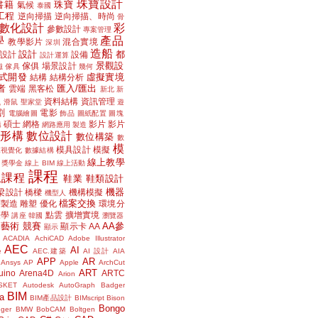
珠寶設計
書籍
珠寶
氣候
泰國
工程
逆向掃描
逆向掃描、時尚
骨
數化設計
彩
參數設計
專案管理
學
產品
教學影片
混合實境
深圳
造船
設計
都
設計
設備
設計運算
景觀設
傢俱
場景設計
磁
傢具
幾何
式開發
虛擬實境
結構
結構分析
者
匯入/匯出
雲端
黑客松
新北
新
議
資料結構
資訊管理
滑鼠
聖家堂
遊
割
電影
電腦繪圖
飾品
圖紙配置
圖塊
碩士
網格
影片
影片
講
網路應用
製造
位形構
數位設計
數位構築
數
模
模具設計
模擬
據視覺化
數據結構
線上教學
獎學金
線上 BIM
線上活動
課程
上課程
鞋業
鞋類設計
機器
梁設計
橋樑
機構模擬
機型人
檔案交換
層製造
雕塑
優化
環境分
聲學
點雲
擴增實境
講座
韓國
瀏覽器
藝術
競賽
AA參
顯示卡
AA
顯示
ACADIA
AchiCAD
Adobe Illustrator
AEC
AI
e
AEC.建築
AI 設計
AIA
APP
AR
Ansys
AP
Apple
ArchCut
ART
uino
Arena4D
ARTC
Arion
SKET
Autodesk
AutoGraph
Badger
BIM
a
BIM產品設計
BIMscript
Bison
Bongo
nger
BMW
BobCAM
Boltgen