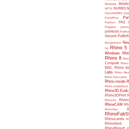
Molde
Modelab
NURBS
N
NFTS
OpenNURBS
Op
Pan
PanelFlow
PAZ
Patreon
Piegatto
plani
pointools
Pollina
Ground
Pufferf
Rev
RenderFarm
Rhino 5
3d
Windows
Rhi
Rhino 8
Rhi
Compute
Rhino
MAC
Rhino f
Labs
Rhino Me
Rhino.Education
Rhino.inside.R
Rhino.insideRevit
Rhino3D.Eudc
Rhino3DPrint
Rhino
RhinoAir
RhinoCAM
Rh
R
RhinoDay
RhinoFabSt
RhinoLands
R
RhinoNest
RhinoResurf
R