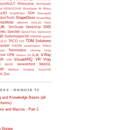
inoVAULT
Rhinozine
RHYNAMO
nd
ROSOCOOP
Rotoblade
Rr Rhino
na3D
SDK
ScriptEditor
Seanaptic
ShapeDiver
tionTools
ShapeMap
eepMetal
silkworm
SimLab
Simo
UK.
SNS
SimScale
SketchUp
orks
Speckle
SpeedTree
Spherene
bD
SudoHopper3D
SWARM
symvol
TDM Solutions
TACO
品設計
TAS
ender
THERM
trasshopper
TRfem
Twinmotion
ard
Uformia
Unity
V-Ray
eal
UPB
Urbano
UV貼圖
VisualARQ
VR
Vray
OR
VIM
i
weaverbird
WebGL
WASP
IP
Wolfram Desktop
XirusCAD
sh
Zoo
DEOS - RHINO3D TV
ng and Knowledge Bases (all
tforms)
ons and Macros - Part 2
 Rotate