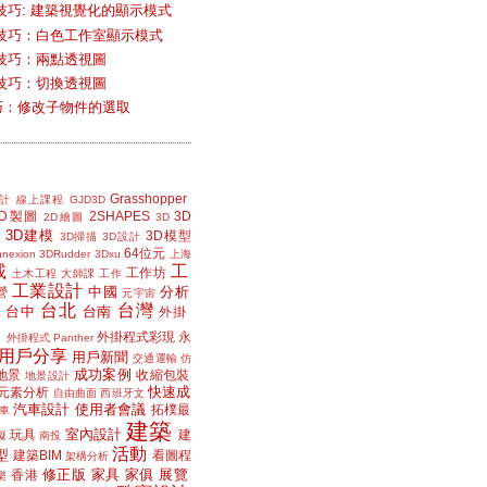
技巧: 建築視覺化的顯示模式
技巧：白色工作室顯示模式
技巧：兩點透視圖
技巧：切換透視圖
小技巧：修改子物件的選取
Grasshopper
計
線上課程
GJD3D
2D製圖
2SHAPES
3D
2D繪圖
3D
3D建模
3D模型
3D掃描
3D設計
64位元
nexion
3DRudder
3Dxu
上海
載
工
工作坊
土木工程
大師課
工作
工業設計
中國
分析
營
元宇宙
台北
台灣
台中
台南
工
外掛
外掛程式彩現
永
外掛程式 Panther
用戶分享
用戶新聞
交通運輸
仿
成功案例
地景
收縮包裝
地景設計
快速成
元素分析
自由曲面
西班牙文
汽車設計
使用者會議
拓樸最
車
建築
室內設計
玩具
建
擬
南投
活動
型
建築BIM
看圖程
架構分析
修正版
家具
家俱
展覽
香港
樂