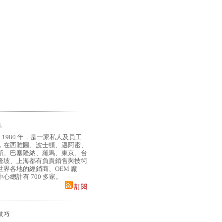
L
 1980 年，是一家私人及員工
，在西雅圖、波士頓、邁阿密、
斯、巴塞隆納、羅馬、東京、台
隆坡、上海都有負責銷售與技術
界各地的經銷商、OEM 廠
心總計有 700 多家。
訂閱
小技巧