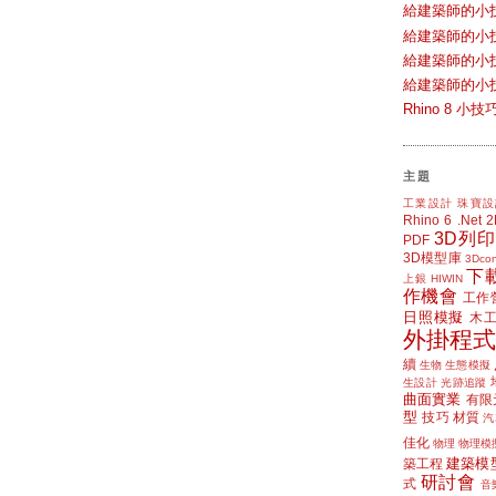
給建築師的小
給建築師的小
給建築師的小
給建築師的小
Rhino 8 
主題
工業設計
珠寶設
Rhino 6
.Net
3D列印
PDF
3D模型庫
3Dcon
下
上銀 HIWIN
作機會
工作
日照模擬
木
外掛程式
續
生物
生態模擬
生設計
光跡追蹤
曲面實業
有限
型
技巧
材質
汽
佳化
物理
物理模
建築模
築工程
研討會
式
音