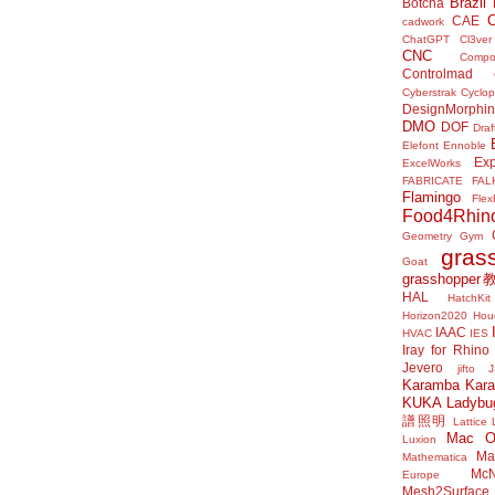
Brazil
Botcha
CAE
cadwork
ChatGPT
Cl3ver
CNC
Compo
Controlmad
Cyberstrak
Cyclop
DesignMorphi
DMO
DOF
Draf
Elefont
Ennoble
Exp
ExcelWorks
FABRICATE
FAL
Flamingo
Flex
Food4Rhin
Geometry Gym
gras
Goat
grasshoppe
HAL
HatchKit
Horizon2020
Houd
IAAC
HVAC
IES
Iray for Rhino
Jevero
jifto
Karamba
Kar
KUKA
Ladybu
譜照明
Lattice
Mac 
Luxion
Mat
Mathematica
McN
Europe
Mesh2Surface