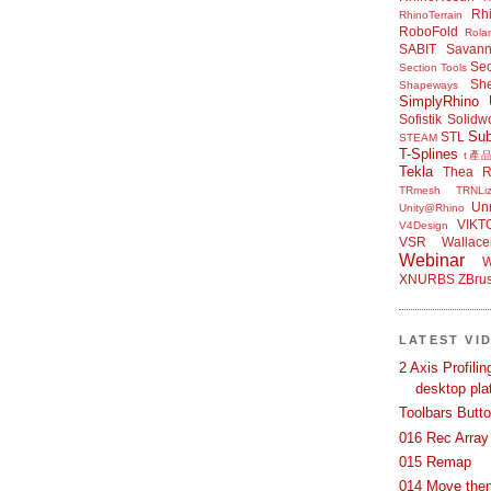
Rh
RhinoTerrain
RoboFold
Rola
SABIT
Savan
Sec
Section Tools
Sh
Shapeways
SimplyRhino 
Sofistik
Solidw
Su
STL
STEAM
T-Splines
t產
Tekla
Thea R
TRmesh
TRNLiz
Unr
Unity@Rhino
VIKT
V4Design
VSR
Wallace
Webinar
W
XNURBS
ZBru
LATEST VI
2 Axis Profili
desktop pla
Toolbars Butt
016 Rec Array
015 Remap
014 Move then