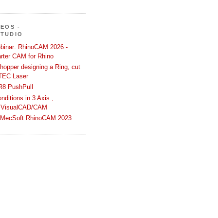
DEOS -
STUDIO
binar: RhinoCAM 2026 -
rter CAM for Rhino
hopper designing a Ring, cut
TEC Laser
R8 PushPull
ditions in 3 Axis ,
 VisualCAD/CAM
n MecSoft RhinoCAM 2023