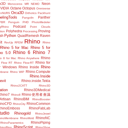
x3D
Neon
Monoceros
MR
NEMO
VIDIA
Octane
Octopus
Omniverse
Orca3D
enNURS
Orthotics
Packhunt
elingTools
Panther
Pangolin
PBR
Penguin
PHD
PhotoMedeler
Podcast
ngRhino
Point Clouds
Polyhedra
Proving
tion
Processing
Python
ish
QuadRemesh
Raven
Rhino
it
RevUp
RFEM
Rhino
Rhino 5 for Mac
Rhino 5 for
Rhino 6
Rhino 7
no 5.0
Rhino
no 8 for Mac
Rhino Anywhere
Rhino for
 Flow RT
Rhino Flow-RT
Rhino
or Windows
Rhino Inside
Rhino.Compute
mbrane
Rhino WIP
Rhino.Inside
evit
Rhino.inside.Tekla
Rhino2CATT
Rhino3D
ation
Rhino3DMedical
Rhino7
Rhino使用者會議
Rhino8
Artisan
RhinoBIM
RhinoBooster
inoCFD
RhinoCommon
RhinoCity
hinoEmboss
RhinoFabLab
udio
Rhinogold
RhinoJewel
RhinoNC
hinoMembrane
RhinoMold
RhinoPiping
RhinoParametrics
RhinoScript
hinoRing
RhinoShoe