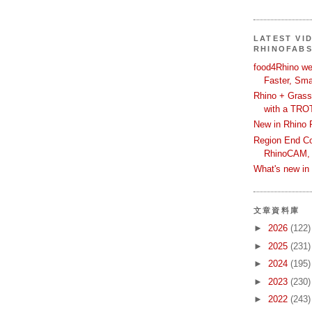
LATEST VI
RHINOFAB
food4Rhino we
Faster, Sma
Rhino + Grass
with a TRO
New in Rhino 
Region End Con
RhinoCAM,
What's new i
文章資料庫
►
2026
(122)
►
2025
(231)
►
2024
(195)
►
2023
(230)
►
2022
(243)