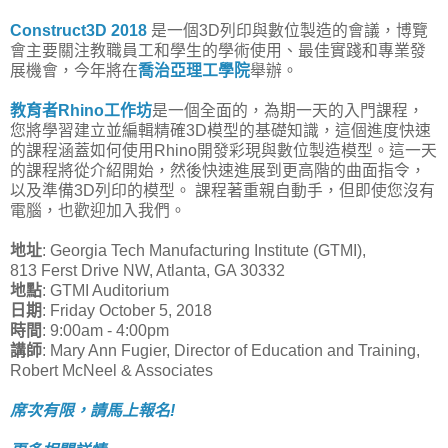
Construct3D 2018
是一個3D列印與數位製造的會議，博覽
會主要關注教職員工和學生的學術使用、最佳實踐和專業發
展機會，今年將在
喬治亞理工學院
舉辦。
教育者Rhino工作坊
是一個全面的，為期一天的入門課程，
您將學習建立並編輯精確3D模型的基礎知識，這個進度快速
的課程涵蓋如何使用Rhino開發彩現與數位製造模型。這一天
的課程將從介紹開始，然後快速進展到更高階的曲面指令，
以及準備3D列印的模型。 課程著重親自動手，但即使您沒有
電腦，也歡迎加入我們。
地址
: Georgia Tech Manufacturing Institute (GTMI),
813 Ferst Drive NW, Atlanta, GA 30332
地點
: GTMI Auditorium
日期
: Friday October 5, 2018
時間
: 9:00am - 4:00pm
講師
: Mary Ann Fugier, Director of Education and Training,
Robert McNeel & Associates
席次有限，請馬上報名!