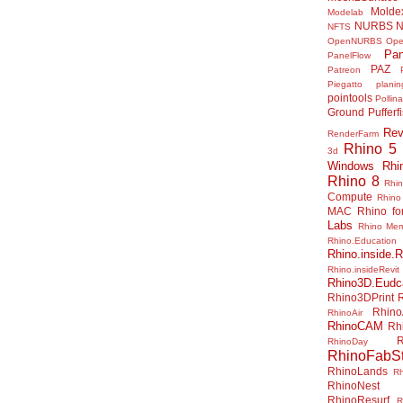
Molde
Modelab
NURBS
N
NFTS
OpenNURBS
Op
Pan
PanelFlow
PAZ
Patreon
Piegatto
plani
pointools
Pollina
Ground
Pufferf
Rev
RenderFarm
Rhino 5
3d
Windows
Rhi
Rhino 8
Rhi
Compute
Rhino
MAC
Rhino f
Labs
Rhino Me
Rhino.Education
Rhino.inside.R
Rhino.insideRevit
Rhino3D.Eudc
Rhino3DPrint
Rhino
RhinoAir
RhinoCAM
Rh
R
RhinoDay
RhinoFabSt
RhinoLands
R
RhinoNest
RhinoResurf
R