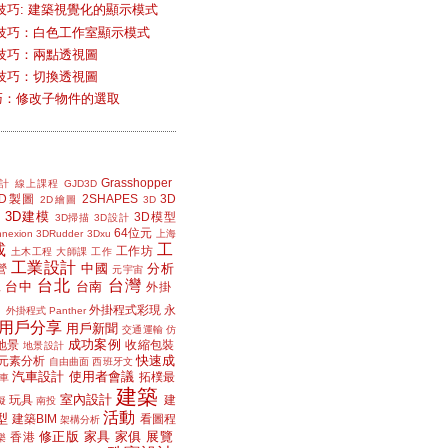
技巧: 建築視覺化的顯示模式
技巧：白色工作室顯示模式
技巧：兩點透視圖
技巧：切換透視圖
小技巧：修改子物件的選取
Grasshopper
計
線上課程
GJD3D
2D製圖
2SHAPES
3D
2D繪圖
3D
3D建模
3D模型
3D掃描
3D設計
64位元
nexion
3DRudder
3Dxu
上海
載
工
工作坊
土木工程
大師課
工作
工業設計
中國
分析
營
元宇宙
台北
台灣
台中
台南
工
外掛
外掛程式彩現
永
外掛程式 Panther
用戶分享
用戶新聞
交通運輸
仿
成功案例
地景
收縮包裝
地景設計
快速成
元素分析
自由曲面
西班牙文
汽車設計
使用者會議
拓樸最
車
建築
室內設計
玩具
建
擬
南投
活動
型
建築BIM
看圖程
架構分析
修正版
家具
家俱
展覽
香港
樂