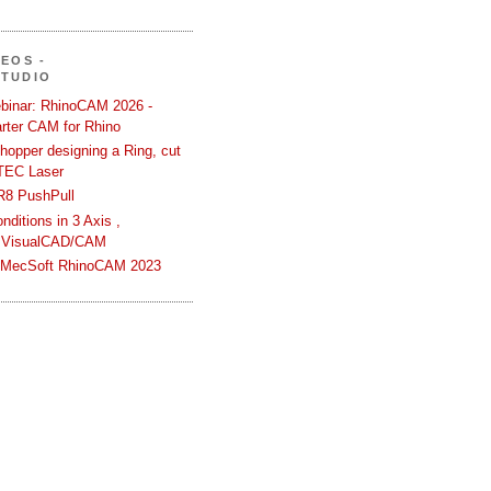
DEOS -
STUDIO
binar: RhinoCAM 2026 -
rter CAM for Rhino
hopper designing a Ring, cut
TEC Laser
R8 PushPull
ditions in 3 Axis ,
 VisualCAD/CAM
n MecSoft RhinoCAM 2023