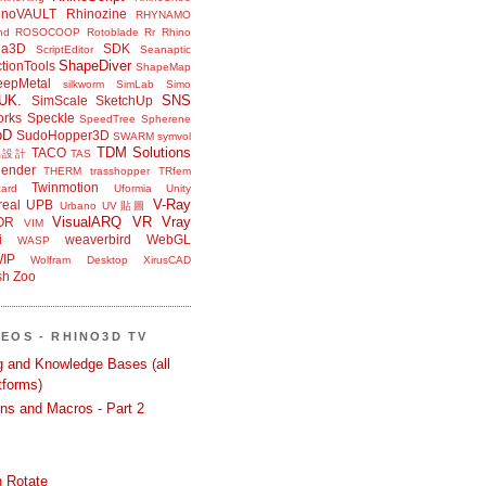
inoVAULT
Rhinozine
RHYNAMO
nd
ROSOCOOP
Rotoblade
Rr Rhino
na3D
SDK
ScriptEditor
Seanaptic
ShapeDiver
tionTools
ShapeMap
eepMetal
silkworm
SimLab
Simo
UK.
SNS
SimScale
SketchUp
orks
Speckle
SpeedTree
Spherene
bD
SudoHopper3D
SWARM
symvol
TDM Solutions
TACO
品設計
TAS
ender
THERM
trasshopper
TRfem
Twinmotion
ard
Uformia
Unity
V-Ray
eal
UPB
Urbano
UV貼圖
VisualARQ
VR
Vray
OR
VIM
i
weaverbird
WebGL
WASP
IP
Wolfram Desktop
XirusCAD
sh
Zoo
DEOS - RHINO3D TV
ng and Knowledge Bases (all
tforms)
ons and Macros - Part 2
 Rotate