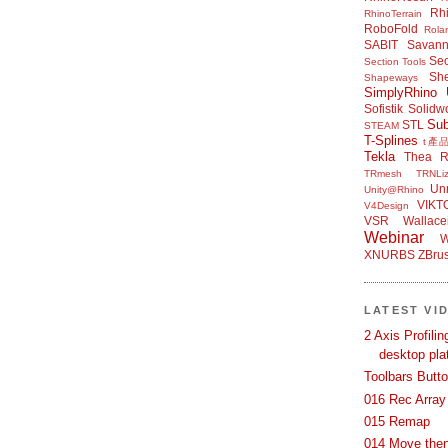
Rh
RhinoTerrain
RoboFold
Rola
SABIT
Savan
Sec
Section Tools
Sh
Shapeways
SimplyRhino 
Sofistik
Solidw
Su
STL
STEAM
T-Splines
t產
Tekla
Thea R
TRmesh
TRNLiz
Unr
Unity@Rhino
VIKT
V4Design
VSR
Wallace
Webinar
W
XNURBS
ZBru
LATEST VI
2 Axis Profili
desktop pla
Toolbars Butt
016 Rec Array
015 Remap
014 Move then