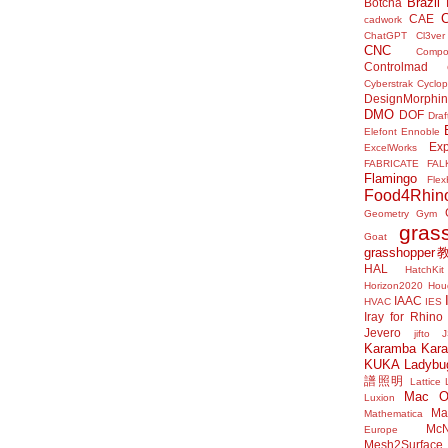
Brazil
Botcha
CAE
cadwork
ChatGPT
Cl3ver
CNC
Compo
Controlmad
Cyberstrak
Cyclop
DesignMorphi
DMO
DOF
Draf
Elefont
Ennoble
Exp
ExcelWorks
FABRICATE
FAL
Flamingo
Flex
Food4Rhin
Geometry Gym
gras
Goat
grasshoppe
HAL
HatchKit
Horizon2020
Houd
IAAC
HVAC
IES
Iray for Rhino
Jevero
jifto
Karamba
Kar
KUKA
Ladybu
譜照明
Lattice
Mac 
Luxion
Mat
Mathematica
McN
Europe
Mesh2Surface