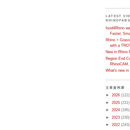
LATEST VI
RHINOFAB
food4Rhino we
Faster, Sma
Rhino + Grass
with a TRO
New in Rhino 
Region End Con
RhinoCAM,
What's new i
文章資料庫
►
2026
(122)
►
2025
(231)
►
2024
(195)
►
2023
(230)
►
2022
(243)