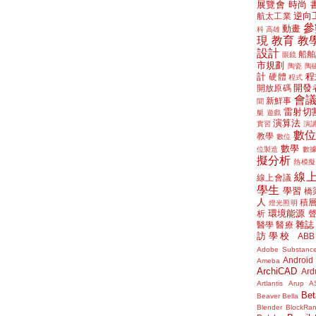
展覽會
時尚
逆向
航太工業
參
動畫
科
高雄
現
教育
教
設計
船舶
眼鏡
市規劃
陶瓷
陶
計
程
硬體
程式
開發
開放原碼
會
新鮮事
聞
雷射切
艇
遊戲
演算法
實習
演
數
教學
數位
數學
位製造
數
擬分析
熱模擬
線
線上會議
學生
學習
橋
人
積
燈光照明
環境能源
析
雜誌
醫學
醫療
訪學校
ABB
Adobe Substanc
Android
Ameba
ArchiCAD
Ard
Artlantis
Arup
A
Bet
Beaver
Bella
Blender
BlockRa