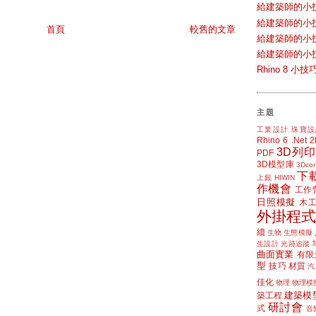
給建築師的小
給建築師的小
首頁
較舊的文章
給建築師的小
給建築師的小
Rhino 8 
主題
工業設計
珠寶設
Rhino 6
.Net
3D列印
PDF
3D模型庫
3Dcon
下
上銀 HIWIN
作機會
工作
日照模擬
木
外掛程式
續
生物
生態模擬
生設計
光跡追蹤
曲面實業
有限
型
技巧
材質
汽
佳化
物理
物理模
建築模
築工程
研討會
式
音