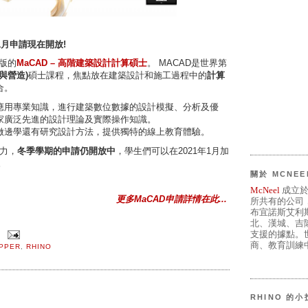
年1月申請現在開放!
一版的
MaCAD – 高階建築設計計算碩士
。 MACAD是世界第
與營造)
碩士課程，焦點放在建築設計和施工過程中的
計算
合。
應用專業知識，進行建築數位數據的設計模擬、分析及優
家廣泛先進的設計理論及實際操作知識。
做邊學還有研究設計方法，提供獨特的線上教育體驗。
能力，
冬季學期的申請仍開放中
，學生們可以在2021年1月加
。
關於 MCNEE
McNeel
成立於
更多MaCAD申請詳情在此...
所共有的公司
布宜諾斯艾利
北、漢城、吉
支援的據點。世
商、教育訓練中
PPER
,
RHINO
RHINO 的