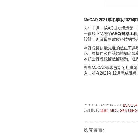
MaCAD 2021年冬季版2021
去年十月，IAAC成功增設第
一個線上認證的
AEC(建築工程
設計
，以及最新數位科技的整
本課程提供最先進的數位工具
化，並提供來自該領域知名專
本碩士課程根據數據驅動、邊
謝謝MaCAD非常靈活的組織
入，並在2021年12月完成課程
POSTED BY
YOKO
AT
晚上8:14
LABELS:
建築
,
AEC
,
GRASSHO
沒有留言: