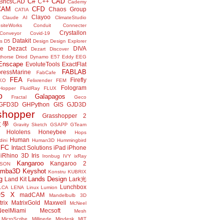
C#
CAD
BricsCAD
C++
Cademy
CAM
CFD
Chaos Group
CATIA
Clayoo
Claude AI
ClimateStudio
siteWorks
Conduit
Connecter
Crystallon
Conveyor
Covid-19
Datakit
s
D5
Design
Design Explorer
ne
Dezact
DIVA
Dezart
Discover
thorse
Driod
Dynamo
E57
Eddy
EEG
Enscape
EvoluteTools
ExactFlat
FABLAB
ressMarine
FabCafe
FEA
Firefly
KO
Felixrender
FEM
Fologram
Hopper
FluidRay
FLUX
o
Galapagos
Fractal
Geco
GFD3D
GHPython
GIS
GJD3D
shopper
Grasshopper 2
r教學
Gravity Sketch
GSAPP
GTeam
Hololens
Honeybee
Hops
Human
ini
Human3D
Hummingbird
IFC
Intact Solutions
iPad
iPhone
iRhino 3D
Iris
Ironbug
IVY
ixRay
Kangaroo
Kangaroo 2
JSON
amba3D
Keyshot
Konstru
KUBRIX
g
Lands Design
Land Kit
Lark光
Lunchbox
LCA
LENA
Linux
Lumion
OS X
madCAM
Mandelbulb 3D
rix
MatrixGold
Maxwell
McNeel
eelMiami
Mecsoft
Mesh
MicroScribe
Millipede
Mindesk
MIT