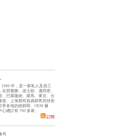
L
 1980 年，是一家私人及員工
，在西雅圖、波士頓、邁阿密、
斯、巴塞隆納、羅馬、東京、台
隆坡、上海都有負責銷售與技術
界各地的經銷商、OEM 廠
心總計有 700 多家。
訂閱
小技巧