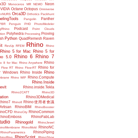
x3D
Neon
Monoceros
MR
NEMO
VIDIA
Octane
Octopus
Omniverse
Orca3D
enNURS
Orthotics
Packhunt
elingTools
Panther
Pangolin
PBR
Penguin
PHD
PhotoMedeler
Podcast
ngRhino
Point Clouds
Polyhedra
Proving
tion
Processing
Python
ish
QuadRemesh
Raven
Rhino
it
RevUp
RFEM
Rhino
Rhino 5 for Mac
Rhino 5 for
Rhino 6
Rhino 7
no 5.0
Rhino
no 8 for Mac
Rhino Anywhere
Rhino for
 Flow RT
Rhino Flow-RT
Rhino
or Windows
Rhino Inside
Rhino.Compute
mbrane
Rhino WIP
Rhino.Inside
evit
Rhino.inside.Tekla
Rhino2CATT
Rhino3D
ation
Rhino3DMedical
Rhino7
Rhino使用者會議
Rhino8
Artisan
RhinoBIM
RhinoBooster
inoCFD
RhinoCommon
RhinoCity
hinoEmboss
RhinoFabLab
udio
Rhinogold
RhinoJewel
RhinoNC
hinoMembrane
RhinoMold
RhinoPiping
RhinoParametrics
RhinoScript
hinoRing
RhinoShoe