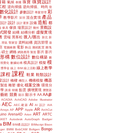
珠寶設計
書籍
珠寶
氣候
泰國
工程
逆向掃描
逆向掃描、時尚
骨
數化設計
彩
參數設計
專案管理
學
產品
教學影片
混合實境
深圳
造船
設計
都
設計
設備
設計運算
景觀設
傢俱
場景設計
磁
傢具
幾何
式開發
虛擬實境
結構
結構分析
者
匯入/匯出
雲端
黑客松
新北
新
議
資料結構
資訊管理
滑鼠
聖家堂
遊
割
電影
電腦繪圖
飾品
圖紙配置
圖塊
碩士
網格
影片
影片
講
網路應用
製造
位形構
數位設計
數位構築
數
模
模具設計
模擬
據視覺化
數據結構
線上教學
獎學金
線上 BIM
線上活動
課程
上課程
鞋業
鞋類設計
機器
梁設計
橋樑
機構模擬
機型人
檔案交換
層製造
雕塑
優化
環境分
聲學
點雲
擴增實境
講座
韓國
瀏覽器
藝術
競賽
AA參
顯示卡
AA
顯示
ACADIA
AchiCAD
Adobe Illustrator
AEC
AI
e
AEC.建築
AI 設計
AIA
APP
AR
Ansys
AP
Apple
ArchCut
ART
uino
Arena4D
ARTC
Arion
SKET
Autodesk
AutoGraph
Badger
BIM
a
BIM產品設計
BIMscript
Bison
Bongo
nger
BMW
BobCAM
Boltgen