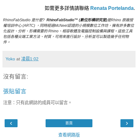
如需更多詳情請聯絡
Renata Portelanda
.
RhinoFabStudio 是什麼?
RhinoFabStudio™ (數位形構研究室)
是Rhino 原廠授
權培訓中心 (ARTC) ，同時經過McNeel認證的小規模數位工作坊，擁有許多數位
化設計、分析、形構需要的 Rhino、相容軟體及電腦控制設備與課程。這些工具
包括各種尖端工業方法、材質，可用來進行設計、分析並可以製造幾乎任何物
件。
Yoko
at
凌晨1:02
沒有留言:
張貼留言
注意：只有此網誌的成員可以留言。
‹
›
首頁
查看網路版