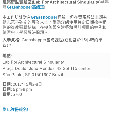
建築奇點實驗室(Lab For Architectural Singularity)
將舉
辦
Grasshopper高級班
!
本工作坊針對有
Grasshopper
經驗，但在實現想法上還有
點忐忑不確定的專業人士。重點介紹使用特定日期操控組
件的複雜邏輯結構，在模仿著名建築和設計項目的案例和
練習中，學習解決問題。
入學資格:
Grasshopper基礎課程(或相當於15小時的學
習)。
地點:
Lab For Architectural Singularity
Praça Doutor João Mendes, 42 Set 115
center
São Paulo, SP 01501907
Brazil
日期:
2017年5月2-8日
日期:
6 pm-8 pm
費用:
$700
到此註冊報名!