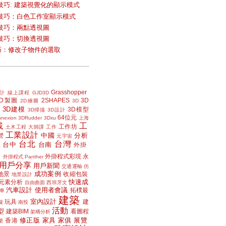
技巧: 建築視覺化的顯示模式
技巧：白色工作室顯示模式
技巧：兩點透視圖
技巧：切換透視圖
小技巧：修改子物件的選取
Grasshopper
計
線上課程
GJD3D
2D製圖
2SHAPES
3D
2D繪圖
3D
3D建模
3D模型
3D掃描
3D設計
64位元
nexion
3DRudder
3Dxu
上海
載
工
工作坊
土木工程
大師課
工作
工業設計
中國
分析
營
元宇宙
台北
台灣
台中
台南
工
外掛
外掛程式彩現
永
外掛程式 Panther
用戶分享
用戶新聞
交通運輸
仿
成功案例
地景
收縮包裝
地景設計
快速成
元素分析
自由曲面
西班牙文
汽車設計
使用者會議
拓樸最
車
建築
室內設計
玩具
建
擬
南投
活動
型
建築BIM
看圖程
架構分析
修正版
家具
家俱
展覽
香港
樂