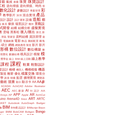
珠寶設計
書籍
珠寶
氣候
泰國
工程
逆向掃描
逆向掃描、時尚
骨
數化設計
彩
參數設計
專案管理
學
產品
教學影片
混合實境
深圳
造船
設計
都
設計
設備
設計運算
景觀設
傢俱
場景設計
磁
傢具
幾何
式開發
虛擬實境
結構
結構分析
者
匯入/匯出
雲端
黑客松
新北
新
議
資料結構
資訊管理
滑鼠
聖家堂
遊
割
電影
電腦繪圖
飾品
圖紙配置
圖塊
碩士
網格
影片
影片
講
網路應用
製造
位形構
數位設計
數位構築
數
模
模具設計
模擬
據視覺化
數據結構
線上教學
獎學金
線上 BIM
線上活動
課程
上課程
鞋業
鞋類設計
機器
梁設計
橋樑
機構模擬
機型人
檔案交換
層製造
雕塑
優化
環境分
聲學
點雲
擴增實境
講座
韓國
瀏覽器
藝術
競賽
AA參
顯示卡
AA
顯示
ACADIA
AchiCAD
Adobe Illustrator
AEC
AI
e
AEC.建築
AI 設計
AIA
APP
AR
Ansys
AP
Apple
ArchCut
ART
uino
Arena4D
ARTC
Arion
SKET
Autodesk
AutoGraph
Badger
BIM
a
BIM產品設計
BIMscript
Bison
Bongo
nger
BMW
BobCAM
Boltgen