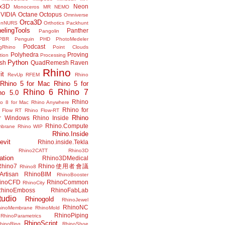
x3D
Neon
Monoceros
MR
NEMO
VIDIA
Octane
Octopus
Omniverse
Orca3D
enNURS
Orthotics
Packhunt
elingTools
Panther
Pangolin
PBR
Penguin
PHD
PhotoMedeler
Podcast
ngRhino
Point Clouds
Polyhedra
Proving
tion
Processing
Python
ish
QuadRemesh
Raven
Rhino
it
RevUp
RFEM
Rhino
Rhino 5 for Mac
Rhino 5 for
Rhino 6
Rhino 7
no 5.0
Rhino
no 8 for Mac
Rhino Anywhere
Rhino for
 Flow RT
Rhino Flow-RT
Rhino
or Windows
Rhino Inside
Rhino.Compute
mbrane
Rhino WIP
Rhino.Inside
evit
Rhino.inside.Tekla
Rhino2CATT
Rhino3D
ation
Rhino3DMedical
Rhino7
Rhino使用者會議
Rhino8
Artisan
RhinoBIM
RhinoBooster
inoCFD
RhinoCommon
RhinoCity
hinoEmboss
RhinoFabLab
udio
Rhinogold
RhinoJewel
RhinoNC
hinoMembrane
RhinoMold
RhinoPiping
RhinoParametrics
RhinoScript
hinoRing
RhinoShoe