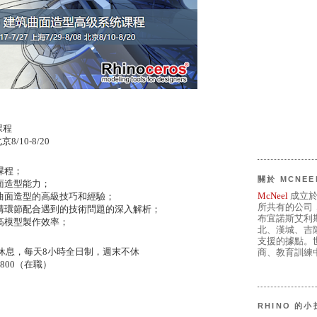
課程
北京
8/10-8/20
課程；
關於 MCNEE
面造型能力；
McNeel
成立於
曲面造型的高級技巧和經驗；
所共有的公司
構環節配合遇到的技術問題的深入解析；
布宜諾斯艾利
高模型製作效率；
北、漢城、吉
支援的據點。世
休息，每天
8
小時全日制，週末不休
商、教育訓練中
6800
（在職）
RHINO 的