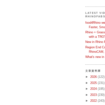
LATEST VI
RHINOFAB
food4Rhino we
Faster, Sma
Rhino + Grass
with a TRO
New in Rhino 
Region End Con
RhinoCAM,
What's new i
文章資料庫
►
2026
(122)
►
2025
(231)
►
2024
(195)
►
2023
(230)
►
2022
(243)