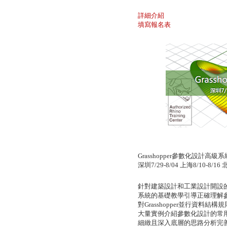
詳細介紹
填寫報名表
Grasshopper
參數化設計高級系
深圳
7/29-8/04
上海
8/10-8/16
針對建築設計和工業設計開設
系統的基礎教學引導正確理解
對
Grasshopper
並行資料結構規
大量實例介紹參數化設計的常
細緻且深入底層的思路分析完