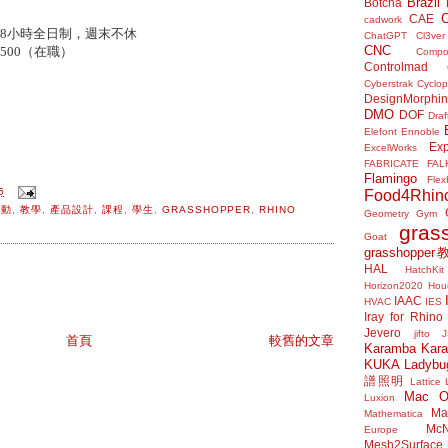
Brazil
Botcha
CAE
cadwork
8
小時全日制，週末不休
ChatGPT
Cl3ver
CNC
4500
（在職）
Compo
Controlmad
Cyberstrak
Cyclop
DesignMorphi
DMO
DOF
Draf
Elefont
Ennoble
Exp
ExcelWorks
FABRICATE
FAL
Flamingo
Flex
5
Food4Rhin
活動
,
教學
,
產品設計
,
課程
,
學生
,
GRASSHOPPER
,
RHINO
Geometry Gym
gras
Goat
grasshoppe
HAL
HatchKit
Horizon2020
Houd
IAAC
HVAC
IES
Iray for Rhino
Jevero
jifto
首頁
較舊的文章
Karamba
Kar
KUKA
Ladybu
譜照明
Lattice
Mac 
Luxion
Mat
Mathematica
McN
Europe
Mesh2Surface