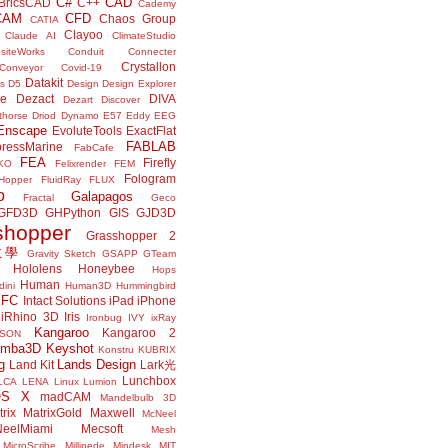
C#
CAD
BricsCAD
C++
Cademy
CAM
CFD
Chaos Group
CATIA
Clayoo
Claude AI
ClimateStudio
siteWorks
Conduit
Connecter
Crystallon
Conveyor
Covid-19
Datakit
s
D5
Design
Design Explorer
ne
Dezact
DIVA
Dezart
Discover
thorse
Driod
Dynamo
E57
Eddy
EEG
Enscape
EvoluteTools
ExactFlat
FABLAB
ressMarine
FabCafe
FEA
Firefly
KO
Felixrender
FEM
Fologram
Hopper
FluidRay
FLUX
o
Galapagos
Fractal
Geco
GFD3D
GHPython
GIS
GJD3D
shopper
Grasshopper 2
r教學
Gravity Sketch
GSAPP
GTeam
Hololens
Honeybee
Hops
Human
ini
Human3D
Hummingbird
IFC
Intact Solutions
iPad
iPhone
iRhino 3D
Iris
Ironbug
IVY
ixRay
Kangaroo
Kangaroo 2
JSON
amba3D
Keyshot
Konstru
KUBRIX
g
Lands Design
Land Kit
Lark光
Lunchbox
LCA
LENA
Linux
Lumion
OS X
madCAM
Mandelbulb 3D
rix
MatrixGold
Maxwell
McNeel
eelMiami
Mecsoft
Mesh
MicroScribe
Millipede
Mindesk
MIT