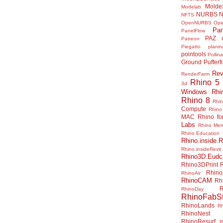
Molde
Modelab
NURBS
N
NFTS
OpenNURBS
Op
Pan
PanelFlow
PAZ
Patreon
Piegatto
plani
pointools
Pollina
Ground
Pufferf
Rev
RenderFarm
Rhino 5
3d
Windows
Rhi
Rhino 8
Rhi
Compute
Rhino
MAC
Rhino f
Labs
Rhino Me
Rhino.Education
Rhino.inside.R
Rhino.insideRevit
Rhino3D.Eudc
Rhino3DPrint
Rhino
RhinoAir
RhinoCAM
Rh
R
RhinoDay
RhinoFabSt
RhinoLands
R
RhinoNest
RhinoResurf
R