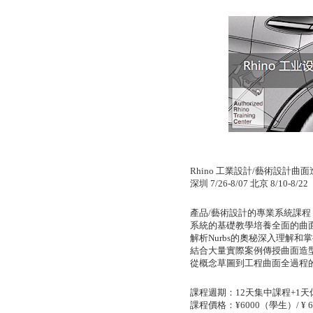
Rhino
工業設計
/
藝術設計曲面
深圳
7/26-8/07
北京
8/10-8/22
產品
/
藝術設計的專業系統課程
系統的基礎教學培養全面的曲
解析
Nurbs
的奧秘深入理解和掌
結合大量實際案例傳授曲面造
從概念草圖到工程曲面全過程
課程週期：
12
天集中課程
+1
天
課程價格：
¥6000
（學生）
/ ¥ 