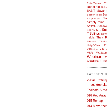
Rh
RhinoTerrain
RoboFold
Rola
SABIT
Savan
Sec
Section Tools
Sh
Shapeways
SimplyRhino 
Sofistik
Solidw
Su
STL
STEAM
T-Splines
t產
Tekla
Thea R
TRmesh
TRNLiz
Unr
Unity@Rhino
VIKT
V4Design
VSR
Wallace
Webinar
W
XNURBS
ZBru
LATEST VI
2 Axis Profili
desktop pla
Toolbars Butt
016 Rec Array
015 Remap
014 Move then