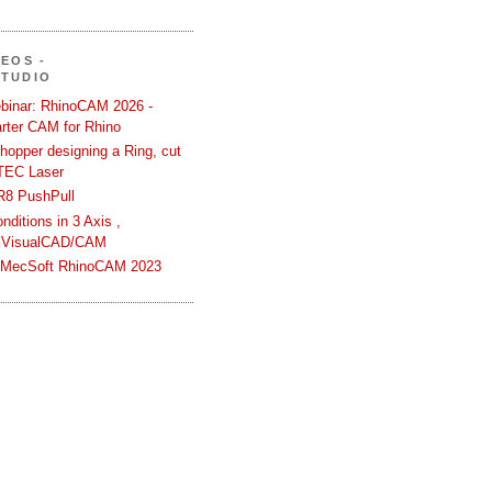
DEOS -
STUDIO
binar: RhinoCAM 2026 -
rter CAM for Rhino
hopper designing a Ring, cut
TEC Laser
R8 PushPull
ditions in 3 Axis ,
 VisualCAD/CAM
n MecSoft RhinoCAM 2023