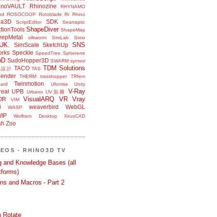
inoVAULT
Rhinozine
RHYNAMO
nd
ROSOCOOP
Rotoblade
Rr Rhino
na3D
SDK
ScriptEditor
Seanaptic
ShapeDiver
tionTools
ShapeMap
eepMetal
silkworm
SimLab
Simo
UK.
SNS
SimScale
SketchUp
orks
Speckle
SpeedTree
Spherene
bD
SudoHopper3D
SWARM
symvol
TDM Solutions
TACO
品設計
TAS
ender
THERM
trasshopper
TRfem
Twinmotion
ard
Uformia
Unity
V-Ray
eal
UPB
Urbano
UV貼圖
VisualARQ
VR
Vray
OR
VIM
i
weaverbird
WebGL
WASP
IP
Wolfram Desktop
XirusCAD
sh
Zoo
DEOS - RHINO3D TV
ng and Knowledge Bases (all
tforms)
ons and Macros - Part 2
 Rotate