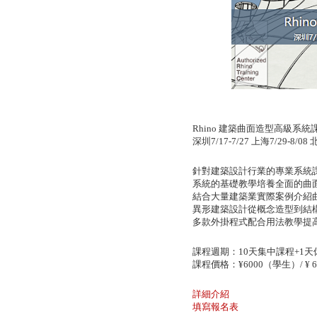
Rhino
建築曲面造型高級系統
深圳
7/17-7/27
上海
7/29-8/08
針對建築設計行業的專業系統
系統的基礎教學培養全面的曲
結合大量建築業實際案例介紹
異形建築設計從概念造型到結
多款外掛程式配合用法教學提
課程週期：
10
天集中課程
+1
天
課程價格：
¥6000
（學生）
/ ¥ 
詳細介紹
填寫報名表