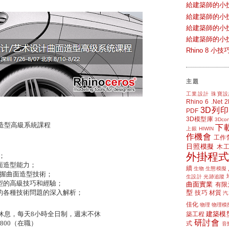
給建築師的小
給建築師的小
給建築師的小
給建築師的小
Rhino 8 
主題
工業設計
珠寶設
Rhino 6
.Net
3D列印
PDF
3D模型庫
3Dcon
造型高級系統課程
下
上銀 HIWIN
作機會
工作
日照模擬
木
外掛程式
；
面造型能力；
續
生物
生態模擬
握曲面造型技術；
生設計
光跡追蹤
型的高級技巧和經驗；
曲面實業
有限
型
的各種技術問題的深入解析；
技巧
材質
汽
佳化
物理
物理模
建築模
休息，每天
8
小時全日制，週末不休
築工程
研討會
6800
（在職）
式
音