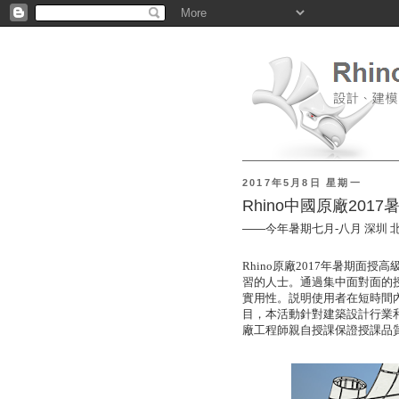
2017年5月8日 星期一
Rhino中國原廠20
——今年暑期七月
-
八月
深圳
Rhino
原廠
2017
年暑期面授高
習的人士。通過集中面對面的
實用性。説明使用者在短時間
目，本活動針對建築設計行業
廠工程師親自授課保證授課品