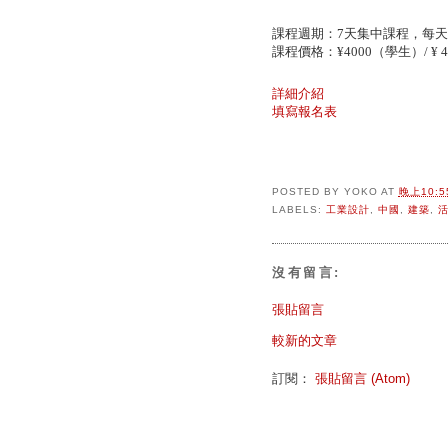
課程週期：
7
天集中課程，每天
課程價格：
¥4000
（學生）
/ ¥ 
詳細介紹
填寫報名表
POSTED BY
YOKO
AT
晚上10:5
LABELS:
工業設計
,
中國
,
建築
,
沒有留言:
張貼留言
較新的文章
訂閱：
張貼留言 (Atom)