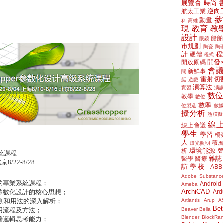
展覽會
時尚
逆向
航太工業
參
動畫
科
高雄
現
教育
教
設計
船舶
眼鏡
市規劃
陶瓷
陶
計
程
硬體
程式
開發
開放原碼
會
新鮮事
聞
雷射切
艇
遊戲
演算法
實習
演
數
教學
數位
數學
位製造
數
擬分析
熱模擬
線
線上會議
學生
學習
橋
人
積
燈光照明
環境能源
析
統課程
雜誌
醫學
醫療
北京
8/22-8/28
訪學校
ABB
Adobe Substanc
的專業系統課程；
Android
Ameba
ArchiCAD
Ard
參數化設計的核心思想；
Artlantis
Arup
A
則和用法的深入解析；
Bet
Beaver
Bella
用流程及方法；
Blender
BlockRa
善邏輯思考能力；