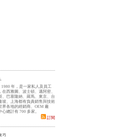
L
 1980 年，是一家私人及員工
，在西雅圖、波士頓、邁阿密、
斯、巴塞隆納、羅馬、東京、台
隆坡、上海都有負責銷售與技術
界各地的經銷商、OEM 廠
心總計有 700 多家。
訂閱
小技巧